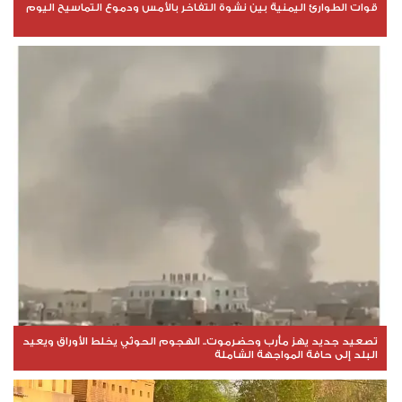
قوات الطوارئ اليمنية بين نشوة التفاخر بالأمس ودموع التماسيح اليوم
تصعيد جديد يهز مأرب وحضرموت.. الهجوم الحوثي يخلط الأوراق ويعيد
البلد إلى حافة المواجهة الشاملة