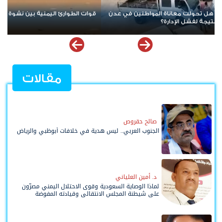
ات الطوارئ اليمنية بين نشوة التفاخر بالأمس ودموع التماسيح اليوم
تصعيد 
البلد إ
مقالات
صالح حقروص
الجنوب العربي.. ليس هدية في خلافات أبوظبي والرياض
د. أمين العلياني
لماذا الوصاية السعودية وقوى الاحتلال اليمني مصرّون
على شيطنة المجلس الانتقالي وقيادته المفوضة
وحواضنه الشعبية؟