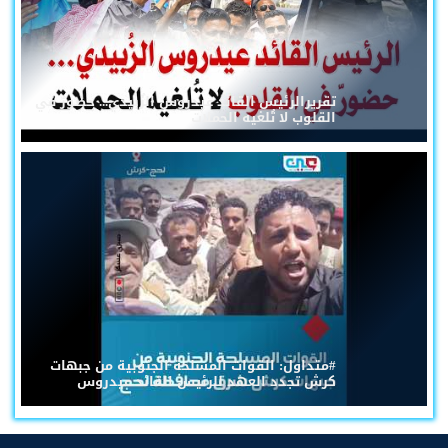
تقريرالرئيس القائد عيدروس الزُبيدي... حضورٌ في
القلوب لا تُلغيه الحملات
#متداول: القوات المسلحة الجنوبية من جبهات
كرش تجدد العهد للرئيس القائد عيدروس