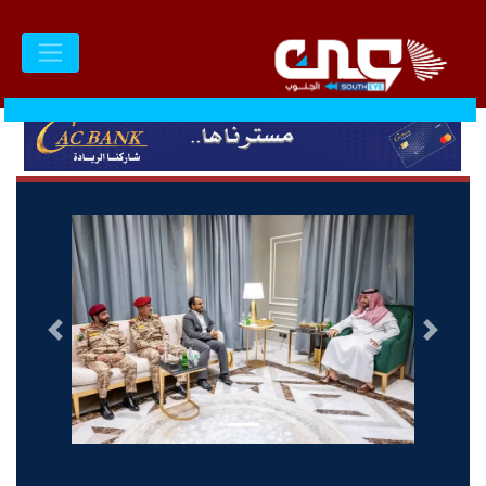
السابق
التالى