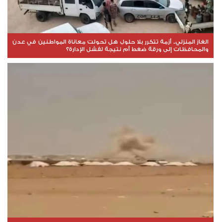
الغاز المنزلي.. أزمة تتكرر بلا حلول هل تحولت معاناة المواطنين في عدن
والمحافظات إلى ورقة ضغط أم نتيجة لفشل الإدارة؟