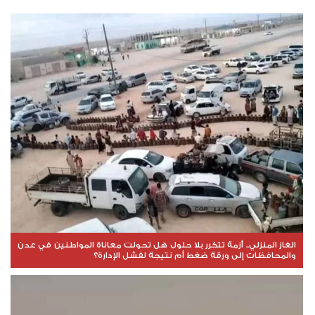
الغاز المنزلي.. أزمة تتكرر بلا حلول هل تحولت معاناة المواطنين في عدن
والمحافظات إلى ورقة ضغط أم نتيجة لفشل الإدارة؟