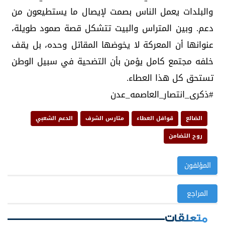
والبلدات يعمل الناس بصمت لإيصال ما يستطيعون من
دعم. وبين المتراس والبيت تتشكل قصة صمود طويلة،
عنوانها أن المعركة لا يخوضها المقاتل وحده، بل يقف
خلفه مجتمع كامل يؤمن بأن التضحية في سبيل الوطن
تستحق كل هذا العطاء.
#ذكرى_انتصار_العاصمه_عدن
الضالع
قوافل العطاء
متارس الشرف
الدعم الشعبي
روح التضامن
المؤلفون
المراجع
متعلقات