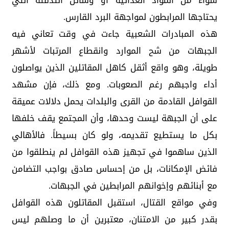
سواء من المواد الغذائية أو وسائل التدفئة التي
يحتاجها المرابطون لمواجهة البرد القارس.
هذه المبادرات الشعبية جاءت في وقت تعاني فيه
الجبهات من شح الموارد وانقطاع المرتبات لأشهر
طويلة، وهو واقع أثقل كاهل المقاتلين الذين يواصلون
أداء واجبهم رغم الصعوبات. ومع ذلك، فإن مشهد
القوافل القادمة من القرى والبلدات يحمل دلالات عميقة
على أن الجبهة ليست وحدها، وأن المجتمع يقف خلفها
بكل ما يستطيع تقديمه، ولو كان بسيطاً. فالأهالي
الذين ساهموا في تجهيز هذه القوافل لم ينطلقوا من
فائض الإمكانات، بل من إحساس صادق بواجب التضامن
مع أبنائهم وإخوانهم المرابطين في الجبهات.
وفي مواقع القتال، استقبل المقاتلون هذه القوافل
بقدر كبير من الامتنان، معتبرين أن ما وصلهم ليس