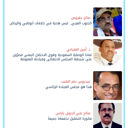
صالح حقروص
الجنوب العربي.. ليس هدية في خلافات أبوظبي والرياض
د. أمين العلياني
لماذا الوصاية السعودية وقوى الاحتلال اليمني مصرّون
على شيطنة المجلس الانتقالي وقيادته المفوضة
وحواضنه الشعبية؟
عيدروس نصر النقيب
هذا هو مجلس القيادة الرئاسي
صالح علي الدويل باراس
فاتورة التضليل ندفعها جميعاً