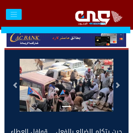
السابق
التالى
حين يتكلم الضالع بالفعل… قوافل العطاء