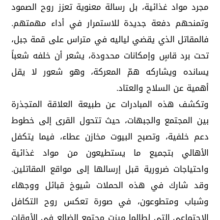
مجرد مواد غذائية، بل رسالة معنوية تعزز روح الصمود
وتمنحهم دفعة جديدة للاستمرار في أداء مهمتهم.
فالمقاتل الذي يقضي لياليه في متراس على قمة جبل،
تحت برد قاسٍ وإمكانات محدودة، يشعر أن خلفه شعباً
يسانده ويشاركه همّ المعركة، وهو شعور لا يقل
أهمية عن السلاح والعتاد.
وتكشف هذه المبادرات عن طبيعة العلاقة المتجذرة
بين المجتمع والجبهات، حيث تتحول القرى إلى خطوط
دعم خلفية، وتصبح البيوت مخازن عطاء، فيما يتكفل
الأهالي بتجميع ما يستطيعون من مواد غذائية
واحتياجات ضرورية قبل إرسالها إلى مواقع المقاتلين.
وقد شارك في هذه الحملات شيوخ قبائل ووجهاء
وشباب ومتطوعون، في صورة تعكس روح التكافل
الاجتماعي التي لطالما ميزت مجتمع الضالع في الأوقات