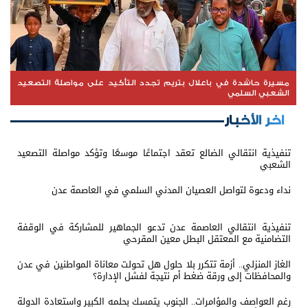
مسيرة حاشدة في باعلال بتريم تجدد التأكيد على مواصلة التصعيد
الشعبي السلمي
اخر الأخبار
تنفيذية انتقالي الضالع تعقد اجتماعًا موسعًا وتؤكد مواصلة التصعيد
الشعبي
نداء ودعوة لتواصل العصيان المدني السلمي في العاصمة عدن
تنفيذية انتقالي العاصمة عدن تدعو الجماهير للمشاركة في الوقفة
التضامنية مع المعتقل البطل معين المقرحي
الغاز المنزلي.. أزمة تتكرر بلا حلول هل تحولت معاناة المواطنين في عدن
والمحافظات إلى ورقة ضغط أم نتيجة لفشل الإدارة؟
رغم العواصف والمؤامرات.. الجنوب يتمسك بحلمه الكبير واستعادة الدولة