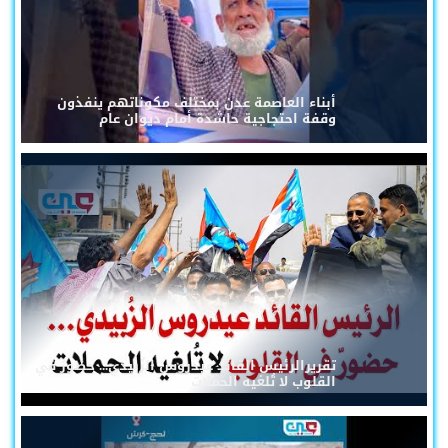
أبناء العاصمة عدن بمختلف مكوناتهم ينفذون
وقفة احتجاجية حاشدة أمام ديوان عام
تقريرالرئيس القائد عيدروس الزُبيدي... حضورٌ في
القلوب لا تُلغيه الحملات