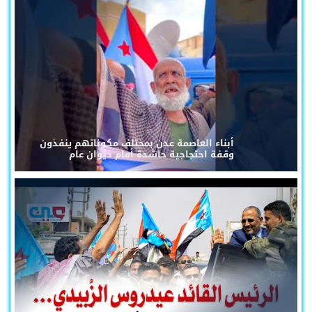
أبناء العاصمة عدن بمختلف مكوناتهم ينفذون
وقفة احتجاجية حاشدة أمام ديوان عام