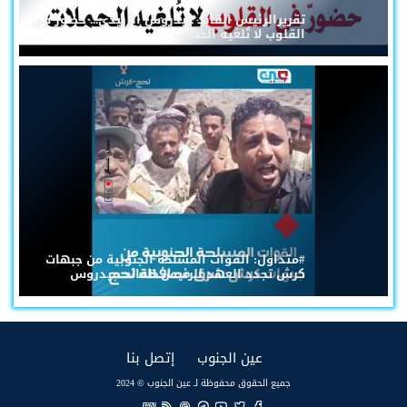
تقريرالرئيس القائد عيدروس الزُبيدي... حضورٌ في
القلوب لا تُلغيه الحملات
#متداول: القوات المسلحة الجنوبية من جبهات
كرش تجدد العهد للرئيس القائد عيدروس
(current)
(current)
عين الجنوب
إتصل بنا
جميع الحقوق محفوظة لـ عين الجنوب © 2024
EN