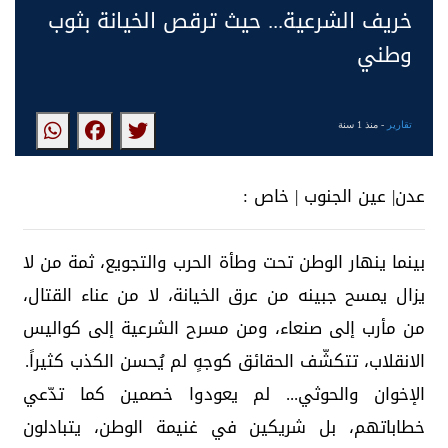
خريف الشرعية... حيث ترقص الخيانة بثوب
وطني
تقارير
- منذ 1 سنة
عدن| عين الجنوب | خاص :
بينما ينهار الوطن تحت وطأة الحرب والتجويع، ثمة من لا
يزال يمسح جبينه من عرق الخيانة، لا من عناء القتال،
من مأرب إلى صنعاء، ومن مسرح الشرعية إلى كواليس
الانقلاب، تتكشّف الحقائق كوجهٍ لم يُحسن الكذب كثيراً.
الإخوان والحوثي... لم يعودوا خصمين كما تدّعي
خطاباتهم، بل شريكين في غنيمة الوطن، يتبادلون