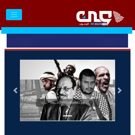
السابق
التالى
IMG-20250513-WA0062.jpg