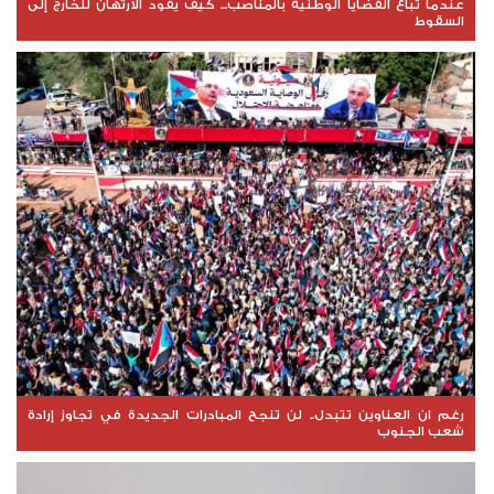
عندما تُباع القضايا الوطنية بالمناصب... كيف يقود الارتهان للخارج إلى
السقوط
رغم ان العناوين تتبدل.. لن تنجح المبادرات الجديدة في تجاوز إرادة
شعب الجنوب