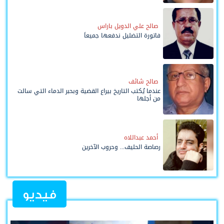
صالح علي الدويل باراس
فاتورة التضليل ندفعها جميعاً
صالح شائف
عندما يُكتب التاريخ بيراع القضية وبحبر الدماء التي سالت
من أجلها
أحمد عبداللاه
رصاصة الحليف... وحروب الآخرين
فيديو