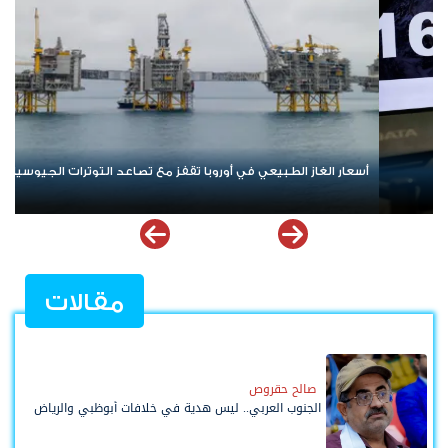
ة
النفوذ المالي للإخوان في مرمى الاتهام.. كيف تحولت الأسواق إلى ساحة
صراع سياسي واقتصادي؟
مقالات
صالح حقروص
الجنوب العربي.. ليس هدية في خلافات أبوظبي والرياض