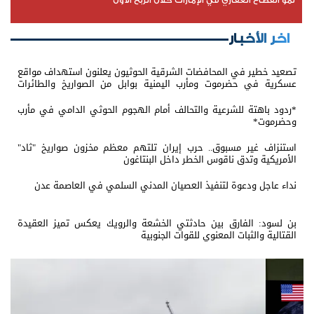
نمو القطاع العقاري في الإمارات خلال الربع الأول
اخر الأخبار
تصعيد خطير في المحافضات الشرقية الحوثيون يعلنون استهداف مواقع
عسكرية في حضرموت ومأرب اليمنية بوابل من الصواريخ والطائرات
المسيّرة
*ردود باهتة للشرعية والتحالف أمام الهجوم الحوثي الدامي في مأرب
وحضرموت*
استنزاف غير مسبوق.. حرب إيران تلتهم معظم مخزون صواريخ "ثاد"
الأمريكية وتدق ناقوس الخطر داخل البنتاغون
نداء عاجل ودعوة لتنفيذ العصيان المدني السلمي في العاصمة عدن
بن لسود: الفارق بين حادثتي الخشعة والرويك يعكس تميز العقيدة
القتالية والثبات المعنوي للقوات الجنوبية