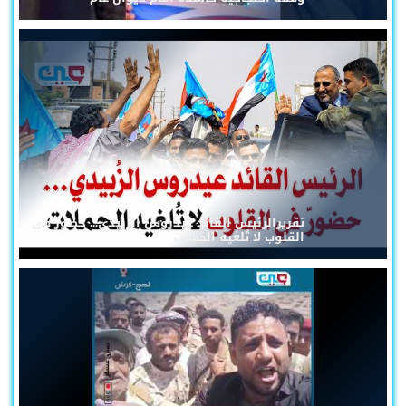
تقريرالرئيس القائد عيدروس الزُبيدي... حضورٌ في
القلوب لا تُلغيه الحملات