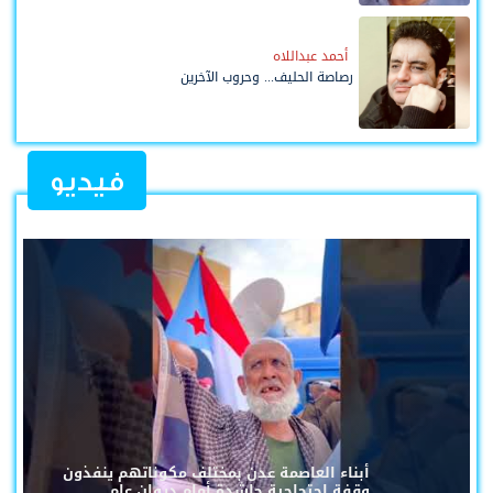
أحمد عبداللاه
رصاصة الحليف... وحروب الآخرين
فيديو
أبناء العاصمة عدن بمختلف مكوناتهم ينفذون
وقفة احتجاجية حاشدة أمام ديوان عام