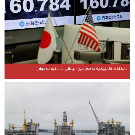
«الخزانة» الأميركية تدعم الين الياباني بـ10 مليارات دولار