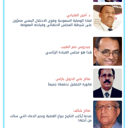
د. أمين العلياني
لماذا الوصاية السعودية وقوى الاحتلال اليمني مصرّون
على شيطنة المجلس الانتقالي وقيادته المفوضة
وحواضنه الشعبية؟
عيدروس نصر النقيب
هذا هو مجلس القيادة الرئاسي
صالح علي الدويل باراس
فاتورة التضليل ندفعها جميعاً
صالح شائف
عندما يُكتب التاريخ بيراع القضية وبحبر الدماء التي سالت
من أجلها