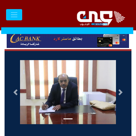
السابق
التالى