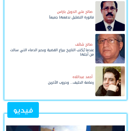
صالح علي الدويل باراس
فاتورة التضليل ندفعها جميعاً
صالح شائف
عندما يُكتب التاريخ بيراع القضية وبحبر الدماء التي سالت
من أجلها
أحمد عبداللاه
رصاصة الحليف... وحروب الآخرين
فيديو