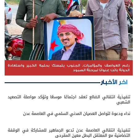
رغم العواصف والمؤامرات.. الجنوب يتمسك بحلمه الكبير واستعادة
الدولة باتت عنوانًا لمرحلة الصمود
اخر الأخبار
تنفيذية انتقالي الضالع تعقد اجتماعًا موسعًا وتؤكد مواصلة التصعيد
الشعبي
نداء ودعوة لتواصل العصيان المدني السلمي في العاصمة عدن
تنفيذية انتقالي العاصمة عدن تدعو الجماهير للمشاركة في الوقفة
التضامنية مع المعتقل البطل معين المقرحي