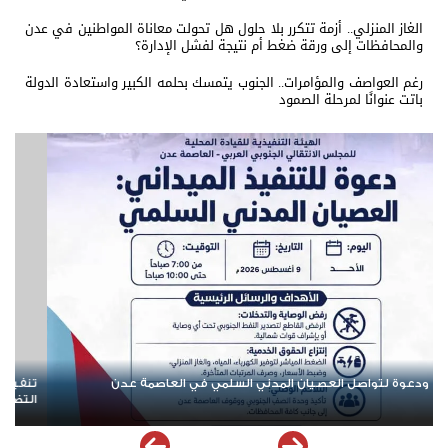
الغاز المنزلي.. أزمة تتكرر بلا حلول هل تحولت معاناة المواطنين في عدن
والمحافظات إلى ورقة ضغط أم نتيجة لفشل الإدارة؟
رغم العواصف والمؤامرات.. الجنوب يتمسك بحلمه الكبير واستعادة الدولة
باتت عنوانًا لمرحلة الصمود
تقالي العاصمة عدن تدعو الجماهير للمشاركة في الوقفة
رغم العواصف وا
 مع المعتقل البطل معين المقرحي
الدولة باتت عنوا