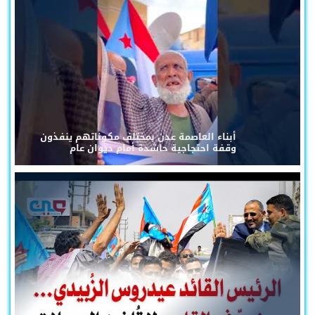
أبناء العاصمة عدن بمختلف مكوناتهم ينفذون
وقفة احتجاجية حاشدة أمام ديوان عام