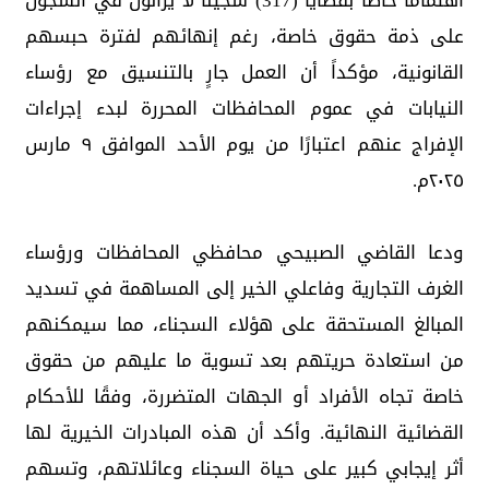
اهتمامًا خاصًا بقضايا (317) سجينًا لا يزالون في السجون
على ذمة حقوق خاصة، رغم إنهائهم لفترة حبسهم
القانونية، مؤكداً أن العمل جارٍ بالتنسيق مع رؤساء
النيابات في عموم المحافظات المحررة لبدء إجراءات
الإفراج عنهم اعتبارًا من يوم الأحد الموافق ٩ مارس
٢٠٢٥م.
ودعا القاضي الصبيحي محافظي المحافظات ورؤساء
الغرف التجارية وفاعلي الخير إلى المساهمة في تسديد
المبالغ المستحقة على هؤلاء السجناء، مما سيمكنهم
من استعادة حريتهم بعد تسوية ما عليهم من حقوق
خاصة تجاه الأفراد أو الجهات المتضررة، وفقًا للأحكام
القضائية النهائية. وأكد أن هذه المبادرات الخيرية لها
أثر إيجابي كبير على حياة السجناء وعائلاتهم، وتسهم