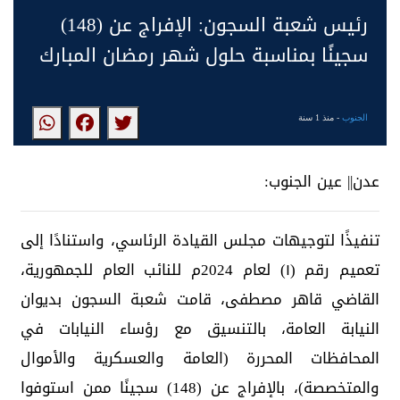
رئيس شعبة السجون: الإفراج عن (148)
سجينًا بمناسبة حلول شهر رمضان المبارك
الجنوب
- منذ 1 سنة
عدن|| عين الجنوب:
تنفيذًا لتوجيهات مجلس القيادة الرئاسي، واستنادًا إلى
تعميم رقم (١) لعام 2024م للنائب العام للجمهورية،
القاضي قاهر مصطفى، قامت شعبة السجون بديوان
النيابة العامة، بالتنسيق مع رؤساء النيابات في
المحافظات المحررة (العامة والعسكرية والأموال
والمتخصصة)، بالإفراج عن (148) سجينًا ممن استوفوا