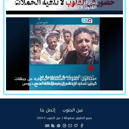
تقريرالرئيس القائد عيدروس الزُبيدي... حضورٌ في
القلوب لا تُلغيه الحملات
#متداول: القوات المسلحة الجنوبية من جبهات
كرش تجدد العهد للرئيس القائد عيدروس
(current)
(current)
عين الجنوب
إتصل بنا
جميع الحقوق محفوظة لـ عين الجنوب © 2024
EN