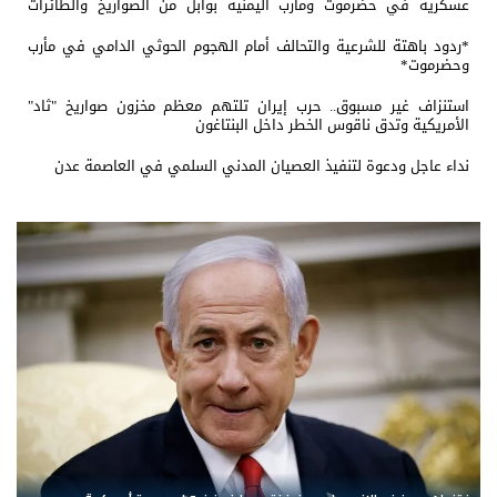
عسكرية في حضرموت ومأرب اليمنية بوابل من الصواريخ والطائرات
المسيّرة
*ردود باهتة للشرعية والتحالف أمام الهجوم الحوثي الدامي في مأرب
وحضرموت*
استنزاف غير مسبوق.. حرب إيران تلتهم معظم مخزون صواريخ "ثاد"
الأمريكية وتدق ناقوس الخطر داخل البنتاغون
نداء عاجل ودعوة لتنفيذ العصيان المدني السلمي في العاصمة عدن