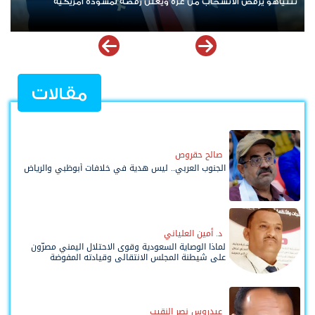
ردا على «خروقات» حزب الله.. إسرائيل تشن ضربات على جنوب لبنان
مقالات
صالح حقروص
الجنوب العربي.. ليس هدية في خلافات أبوظبي والرياض
د. أمين العلياني
لماذا الوصاية السعودية وقوى الاحتلال اليمني مصرّون
على شيطنة المجلس الانتقالي وقيادته المفوضة
وحواضنه الشعبية؟
عيدروس نصر النقيب