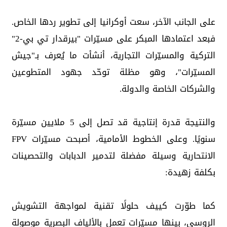
على الجانب الآخر، سعت أوكرانيا إلى تطوير ردها الخاص.
فبعد اعتمادها المبكر على مسيّرات "بيرقدار تي بي-2"
التركية والمسيّرات التجارية، أنشأت ما يُعرف بـ"جيش
المسيّرات"، وهو مظلة توحّد جهود المتطوعين
والشركات الخاصة والدولة.
والنتيجة قدرة إنتاجية قد تصل إلى 5 ملايين مسيّرة
سنويًا. وعلى الخطوط الأمامية، أصبحت مسيّرات FPV
الانتحارية وسيلة مفضلة لتدمير الدبابات والتحصينات
بكلفة زهيدة:
كما طوّرت كييف حلولًا تقنية لمواجهة التشويش
الروسي، بينها مسيّرات تعمل بالألياف البصرية موصولة