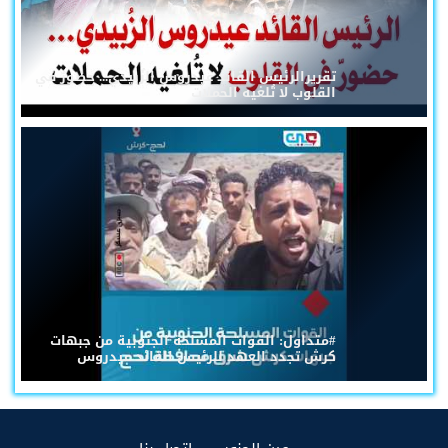
تقريرالرئيس القائد عيدروس الزُبيدي... حضورٌ في
القلوب لا تُلغيه الحملات
#متداول: القوات المسلحة الجنوبية من جبهات
كرش تجدد العهد للرئيس القائد عيدروس
(current)
(current)