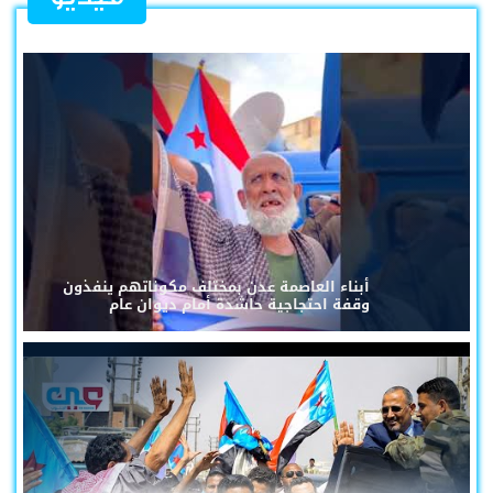
أبناء العاصمة عدن بمختلف مكوناتهم ينفذون
وقفة احتجاجية حاشدة أمام ديوان عام