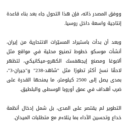
ووفق المصدر ذاته، فإن هذا التحول جاء بعد بناء قاعدة
إنتاجية واسعة داخل روسيا.
وبعد أن بدأت باستيراد المسيّرات الانتحارية من إيران،
أنشأت موسكو خطوط تصنيع محلية في مواقع مثل
ألابوغا ومصنع إيجهفسك الكهرو-ميكانيكي، لتظهر
لاحقًا نسخ أكثر تطورًا مثل "شاهد-238" و"جيران-3"،
بمدى يصل إلى 2500 كيلومتر، ما يمنحها القدرة على
ضرب أهداف في عمق أوروبا الوسطى والبلطيق.
التطوير لم يقتصر على المدى، بل شمل إدخال أنظمة
خداع وتحسين الأداء بما يتلاءم مع متطلبات الميدان.