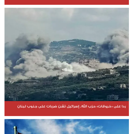
ردا على «خروقات» حزب الله.. إسرائيل تشن ضربات على جنوب لبنان