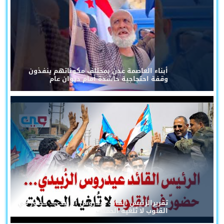
أبناء العاصمة عدن بمختلف مكوناتهم ينفذون
وقفة احتجاجية حاشدة أمام ديوان عام
تقريرالرئيس القائد عيدروس الزُبيدي... حضورٌ في
القلوب لا تُلغيه الحملات