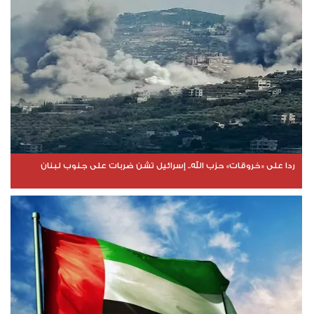
ردا على «خروقات» حزب الله.. إسرائيل تشن ضربات على جنوب لبنان