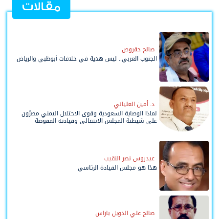
مقالات
صالح حقروص
الجنوب العربي.. ليس هدية في خلافات أبوظبي والرياض
د. أمين العلياني
لماذا الوصاية السعودية وقوى الاحتلال اليمني مصرّون
على شيطنة المجلس الانتقالي وقيادته المفوضة
وحواضنه الشعبية؟
عيدروس نصر النقيب
هذا هو مجلس القيادة الرئاسي
صالح علي الدويل باراس