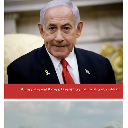
نتنياهو يرفض الانسحاب من غزة ويعلن رفضه لمسودة أمريكية