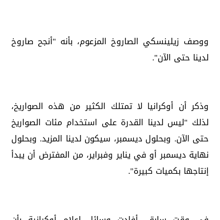
ووصف زيلينسكي الصاروخ المزعوم، بأنه "أنجح صاروخ
لدينا حتى الآن".
وذكر أن أوكرانيا لا تمتلك الكثير من هذه الصواريخ،
لذلك "ليس لدينا القدرة على استخدام مئات الصواريخ
حتى الآن. وبحلول ديسمبر، سيكون لدينا المزيد. وبحلول
نهاية ديسمبر أو في يناير وفبراير، من المفترض أن يبدأ
إنتاجها بكميات كبيرة".
في وقت سابق، أفادت وسائل إعلام أوكرانية بأن