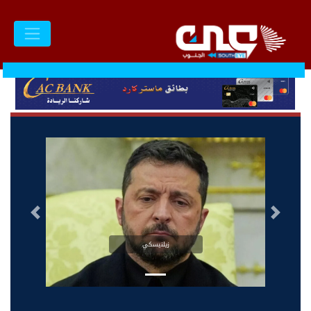
السابق
التالى
زيلنيسكي