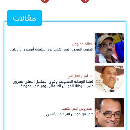
مقالات
صالح حقروص
الجنوب العربي.. ليس هدية في خلافات أبوظبي والرياض
د. أمين العلياني
لماذا الوصاية السعودية وقوى الاحتلال اليمني مصرّون
على شيطنة المجلس الانتقالي وقيادته المفوضة
وحواضنه الشعبية؟
عيدروس نصر النقيب
هذا هو مجلس القيادة الرئاسي