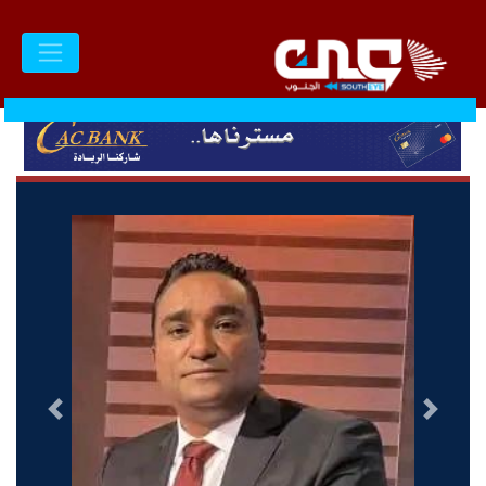
السابق
التالى