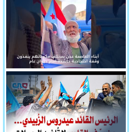
أبناء العاصمة عدن بمختلف مكوناتهم ينفذون
وقفة احتجاجية حاشدة أمام ديوان عام