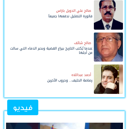
صالح علي الدويل باراس
فاتورة التضليل ندفعها جميعاً
صالح شائف
عندما يُكتب التاريخ بيراع القضية وبحبر الدماء التي سالت
من أجلها
أحمد عبداللاه
رصاصة الحليف... وحروب الآخرين
فيديو