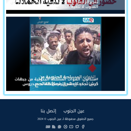
تقريرالرئيس القائد عيدروس الزُبيدي... حضورٌ في
القلوب لا تُلغيه الحملات
#متداول: القوات المسلحة الجنوبية من جبهات
كرش تجدد العهد للرئيس القائد عيدروس
(current)
(current)
عين الجنوب
إتصل بنا
جميع الحقوق محفوظة لـ عين الجنوب © 2024
EN