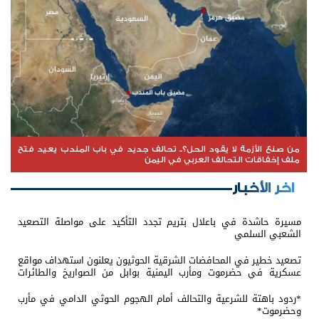
من صنع الأزمة لا يقود الحل؟.. تحالف جديد في باب المندب يعيد فتح
ملف إخفاقات التحالف العربي في اليمن
اخر الأخبار
مسيرة حاشدة في باعلال بتريم تجدد التأكيد على مواصلة التصعيد
الشعبي السلمي
تصعيد خطير في المحافضات الشرقية الحوثيون يعلنون استهداف مواقع
عسكرية في حضرموت ومأرب اليمنية بوابل من الصواريخ والطائرات
المسيّرة
*ردود باهتة للشرعية والتحالف أمام الهجوم الحوثي الدامي في مأرب
وحضرموت*