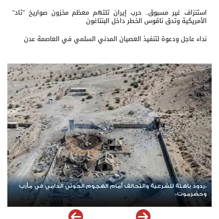
استنزاف غير مسبوق.. حرب إيران تلتهم معظم مخزون صواريخ "ثاد"
الأمريكية وتدق ناقوس الخطر داخل البنتاغون
نداء عاجل ودعوة لتنفيذ العصيان المدني السلمي في العاصمة عدن
قتلى وجرحى بقصف جوي على مواقع الطوارئ اليمنية في العبر