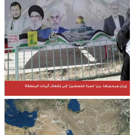
إيران ومحورها.. من "نصرة فلسطين" إلى إشعال أزمات المنطقة