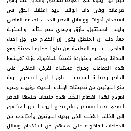
كبير حين يقوم على العودة للماضي والغرق فيه وفي
صراعاته وفي ذات الوقت يريد امتلاك الحق في
استخدام أدوات ووسائل العصر الحديث لخدمة الماضي
وليس المستقبل. مأزق وجودي مثير للتأمل والسخرية
معاً. ذلك ان المنطق يقول إن الكفاح من أجل إحياء
الماضي يستلزم القطيعة من نتاج الحضارة الحديثة ومع
الحداثة برمتها باعتبارها نقيضاً للماضوية. عزلة تعيشها
هذه الجماعات وصراع مستدام لفرض الماضي على
الحاضر وصياغة المستقبل على التاريخ المنصرم. أزمة
منع الحوثيين من تطبيقات الإعلام الحديث يوتيوب وغيره
نموذج لهذا الفصام النكد. هذه منتجات صنعها الحاضر
للمضي نحو المستقبل ولم تصنع اليوم للسير العكسي
إلى الخلف. الغضب الذي يبديه الحوثيون وأمثالهم من
الجماعات الماضوية على منعهم من استخدام وسائل