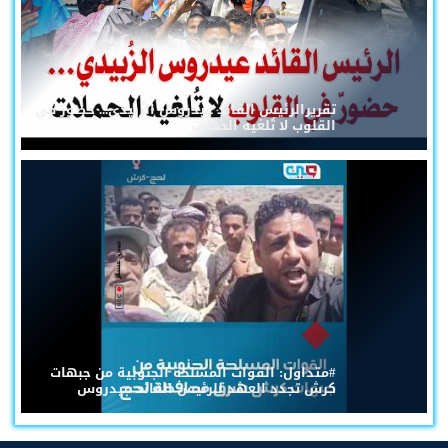
تقريرالرئيس القائد عيدروس الزُبيدي... حضورٌ في
القلوب لا تُلغيه الحملات
#متداول: القوات المسلحة الجنوبية من جبهات
كرش تجدد العهد للرئيس القائد عيدروس