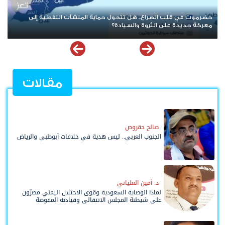
بعد حرب الممرات وتمدد الإرهاب.. هل يقترب العالم من إعادة قراءة
قضية شعب الجنوب؟
مقالات
صالح حقروص
الجنوب العربي.. ليس هدية في خلافات أبوظبي والرياض
د. أمين العلياني
لماذا الوصاية السعودية وقوى الاحتلال اليمني مصرّون
على شيطنة المجلس الانتقالي وقيادته المفوضة
وحواضنه الشعبية؟