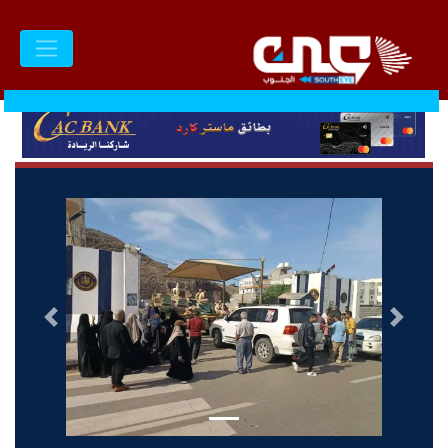
السابق
التالى