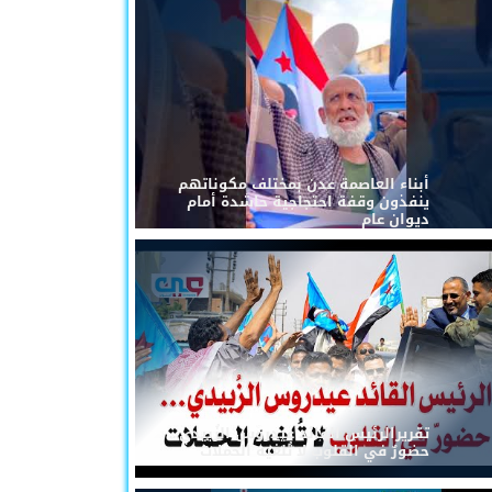
أبناء العاصمة عدن بمختلف مكوناتهم
ينفذون وقفة احتجاجية حاشدة أمام
ديوان عام
تقريرالرئيس القائد عيدروس الزُبيدي...
حضورٌ في القلوب لا تُلغيه الحملات