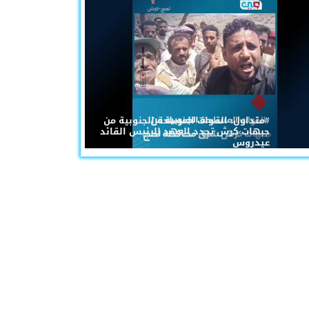
#متداول: القوات المسلحة الجنوبية من
جبهات كرش تجدد العهد للرئيس القائد
عيدروس