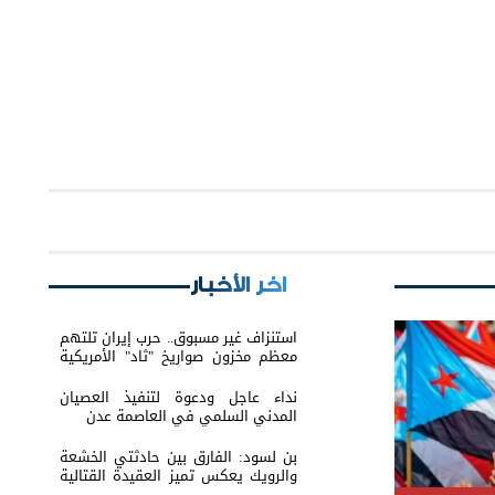
اخر الأخبار
استنزاف غير مسبوق.. حرب إيران تلتهم
معظم مخزون صواريخ "ثاد" الأمريكية
وتدق ناقوس الخطر داخل البنتاغون
نداء عاجل ودعوة لتنفيذ العصيان
المدني السلمي في العاصمة عدن
بن لسود: الفارق بين حادثتي الخشعة
والرويك يعكس تميز العقيدة القتالية
والثبات المعنوي للقوات الجنوبية