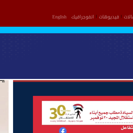
لات
فيديوهات
انفوجرافيك
English