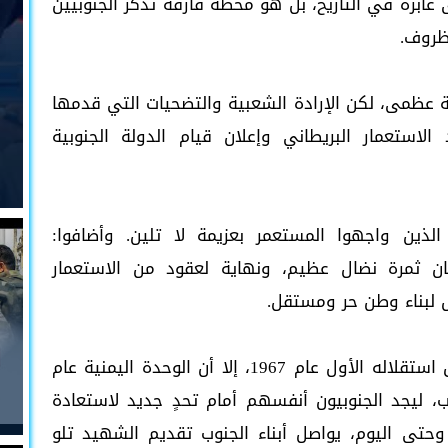
عابرة في التاريخ، بل هو محطة فارقة تذكر الجنوبيين
لظروف.
ة عظمى، لكن الإرادة الشعبية والتضحيات التي قدمها
لاستعمار البريطاني وإعلان قيام الدولة الجنوبية
الذين واجهوا المستعمر بعزيمة لا تلين. وأضافوا:
ن ثمرة نضال عظيم، ونهاية لعقود من الاستعمار
س لبناء وطن حر ومستقل.
وأكدوا; أنه رغم أن الجنوب العربي قد حقق استقلاله الأول عام 1967، إلا أن الوحدة اليمنية عام
عب، ليجد الجنوبيون أنفسهم أمام تحدٍ جديد لاستعادة
لتهم وهويتهم، ومنذ حرب صيف 1994 وحتى اليوم، يواصل أبناء الجنوب تقديم الشهيد تلو