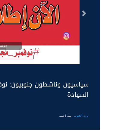
السابق
#نوفمب
سياسيون وناشطون جنوبيون: نوفم
السيادة
ترند الجنوب
- منذ 1 سنة