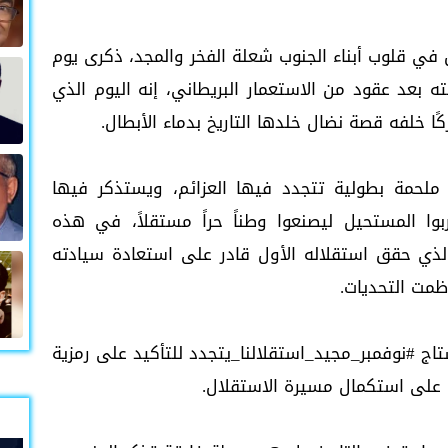
 في قلوب أبناء الجنوب شعلة الفخر والمجد، ذكرى يوم
 بعد عقود من الاستعمار البريطاني، إنه اليوم الذي
ًا خلفه قصة نضال خلدها التاريخ بدماء الأبطال.
ملحمة بطولية تتجدد فيها العزائم، ويستذكر فيها
اربوا المستحيل ليصنعوا وطناً حراً مستقلاً، في هذه
الذي حقق استقلاله الأول قادر على استعادة سيادته
عاظمت التحديات.
 #نوفمبر_مجيد_استقلالنا_يتجدد للتأكيد على رمزية
زم على استكمال مسيرة الاستقلال.