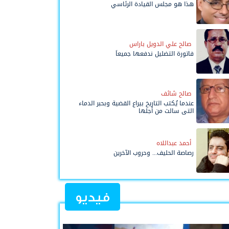
هذا هو مجلس القيادة الرئاسي
صالح علي الدويل باراس
فاتورة التضليل ندفعها جميعاً
صالح شائف
عندما يُكتب التاريخ بيراع القضية وبحبر الدماء
التي سالت من أجلها
أحمد عبداللاه
رصاصة الحليف... وحروب الآخرين
فيديو