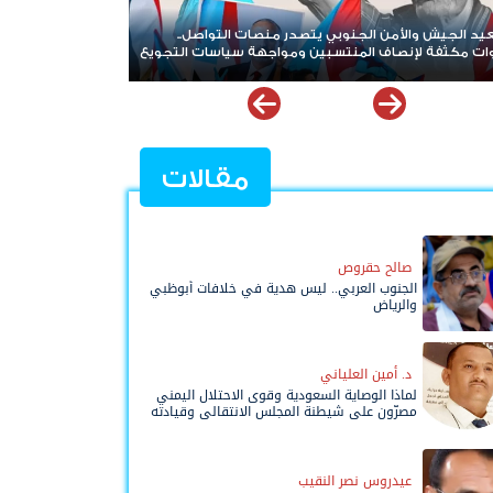
جنوبيون موعدنا مليونية يوليو.. الشعب يكسر قيود الوصاية
مقالات
صالح حقروص
الجنوب العربي.. ليس هدية في خلافات أبوظبي
والرياض
د. أمين العلياني
لماذا الوصاية السعودية وقوى الاحتلال اليمني
مصرّون على شيطنة المجلس الانتقالي وقيادته
المفوضة وحواضنه الشعبية؟
عيدروس نصر النقيب