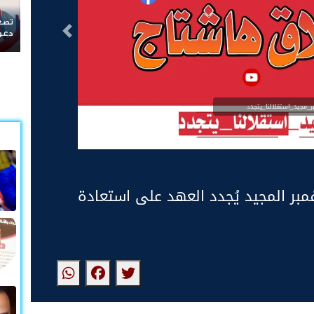
تصعيد الجيش والأمن الجنوبي يتصدر منصات التواصل..
التالى
دعوات مكثفة لإنصاف المنتسبين ومواجهة سياسات التجويع
ر_مجيد_استقلالنا_يتجدد
بر المجيد يُجدد العهد على استعادة