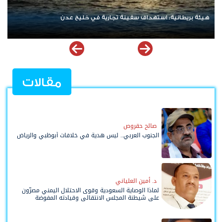
نتنياهو يرفض الانسحاب من غزة ويعلن رفضه لمسودة أمريكية
مقالات
صالح حقروص
الجنوب العربي.. ليس هدية في خلافات أبوظبي والرياض
د. أمين العلياني
لماذا الوصاية السعودية وقوى الاحتلال اليمني مصرّون
على شيطنة المجلس الانتقالي وقيادته المفوضة
وحواضنه الشعبية؟