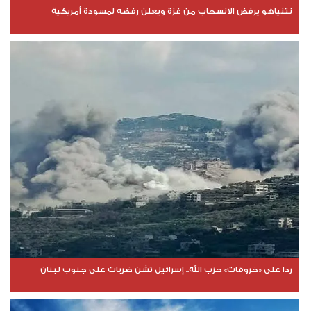
نتنياهو يرفض الانسحاب من غزة ويعلن رفضه لمسودة أمريكية
ردا على «خروقات» حزب الله.. إسرائيل تشن ضربات على جنوب لبنان