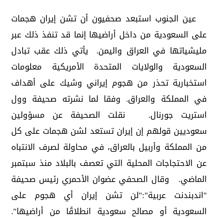
عين الجنوب استبعد صحفيون أن تشن إيران هجمات
على السعودية من داخل أراضيها إنما قد تنفذ ذلك عبر
مليشياتها في العراق واليمن. يأتي ذلك عقب تبادل
السعودية والولايات المتحدة الأمريكية معلومات
استخبارية تحذر من هجوم إيراني وشيك على أهداف
في المملكة والعراق. وفقا لما نشرته صحيفة وول
استريت جورنال. نقلت الصحيفة عن مسؤولين
سعوديين قولهم إن إيران تستعد لشن هجمات على كل
من المملكة وأربيل بالعراق، في محاولة لصرف الانتباه
عن الاحتجاجات المحلية التي تعصف بالبلاد منذ سبتمبر
الماضي. وقال الصحفي عضوان الأحمري رئيس صحيفة
"اندبندنت عربية":"‏لن تشن إيران أي هجوم على
السعودية أو مصالح سعودية انطلاقًا من أراضيها".