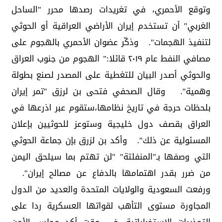
وتوقع الأحمري، في تغريدات رصدها محرر "الساحل
الغربي" أن تستخدم إيران الأراضي العراقية أو الحوثي
لتنفيذ الهجمات". وذكّر عضوان الأحمري بالهجوم على
مصافي النفط عام ٢٠١٩ قائلا:" الهجوم من جنوب العراق
والحوثي أصدر البيان للتغطية على المصدر لصنع بطولة
وهمية". وقال الصحفي فتحى بن لرزق ‏"تمر إيران
بلحظات حرجة في تاريخ نظامها،ستقوم عبر اذرعها في
العراق بقصف دول خليجية وستوعز للحوثيين بإعلان
المسئولية عن ذلك". وأكد بن لزرق بإن جماعة الحوثي
التي وصفها بـ"المنفلتة" "لن تهتم بما سيلحق اليمن
من ضرر بقدر اهتمامها بالدفاع عن مصالح إيران".
ورفعت السعودية والولايات المتحدة والعديد من الدول
المجاورة مستوى التأهب لقواتها العسكرية ردا على