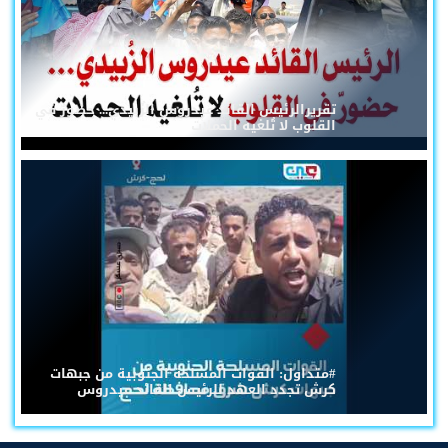
تقريرالرئيس القائد عيدروس الزُبيدي... حضورٌ في
القلوب لا تُلغيه الحملات
#متداول: القوات المسلحة الجنوبية من جبهات
كرش تجدد العهد للرئيس القائد عيدروس