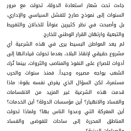
جاءت تحت شعار استعادة الدولة، تحولت مع مرور
السنوات إلى نموذج صارخ للفشل السياسي والإداري،
بل وأصبحت في نظر كثيرين عنواناً للخذلان والتفريط
والتبعية وارتهان القرار الوطني للخارج.
لم يعد المواطن البسيط يرى في هذه الشرعية أي
مشروع حقيقي لإنقاذ البلاد، بعدما تحولت قياداتها إلى
أدوات للصراع على النفوذ والمناصب والثروات، بينما تُرك
الشعب يواجه مصيره وحيداً. فمنذ سنوات والحرب
مستمرة، لكن السؤال الذي يفرض نفسه بقوة: ماذا
قدمت هذه الشرعية غير المزيد من الانقسامات
والفساد والانهيار؟ أين مؤسسات الدولة؟ أين الخدمات؟
أين المعركة التي وعدوا الناس بها؟ ولماذا تحولت
المناطق المحررة إلى ساحات للفوضى والفساد
والصراعات البينية؟