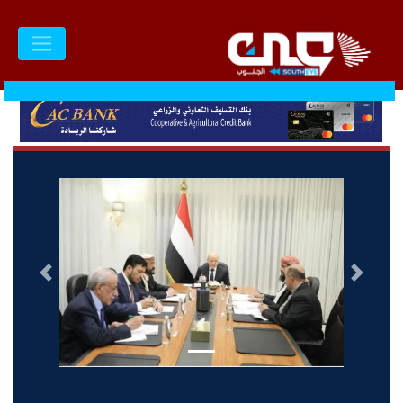
السابق
التالى