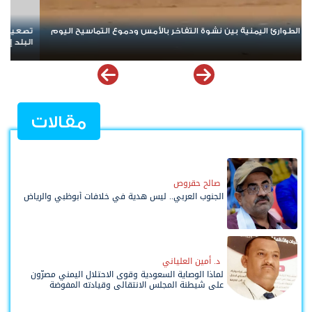
تصعيد جديد يهز مأرب وحضرموت.. الهجوم الحوثي يخلط الأوراق ويعيد
مس
البلد إلى حافة المواجهة الشاملة
ال
مقالات
صالح حقروص
الجنوب العربي.. ليس هدية في خلافات أبوظبي والرياض
د. أمين العلياني
لماذا الوصاية السعودية وقوى الاحتلال اليمني مصرّون
على شيطنة المجلس الانتقالي وقيادته المفوضة
وحواضنه الشعبية؟