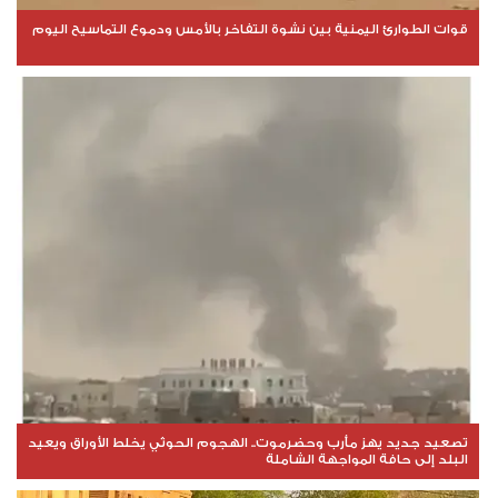
قوات الطوارئ اليمنية بين نشوة التفاخر بالأمس ودموع التماسيح اليوم
تصعيد جديد يهز مأرب وحضرموت.. الهجوم الحوثي يخلط الأوراق ويعيد
البلد إلى حافة المواجهة الشاملة