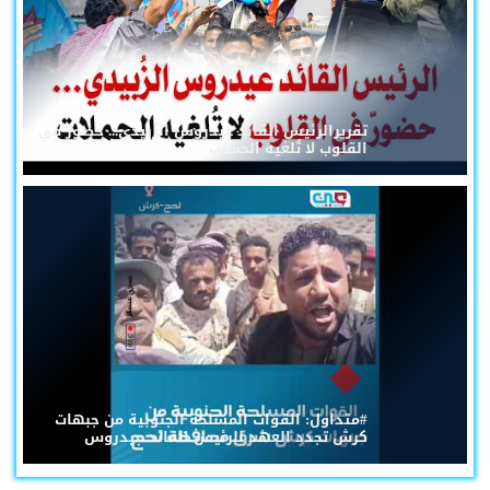
تقريرالرئيس القائد عيدروس الزُبيدي... حضورٌ في
القلوب لا تُلغيه الحملات
#متداول: القوات المسلحة الجنوبية من جبهات
كرش تجدد العهد للرئيس القائد عيدروس