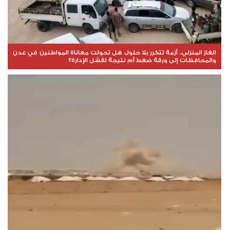
الغاز المنزلي.. أزمة تتكرر بلا حلول هل تحولت معاناة المواطنين في عدن
والمحافظات إلى ورقة ضغط أم نتيجة لفشل الإدارة؟