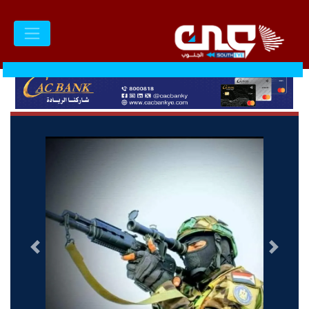
السابق
التالى