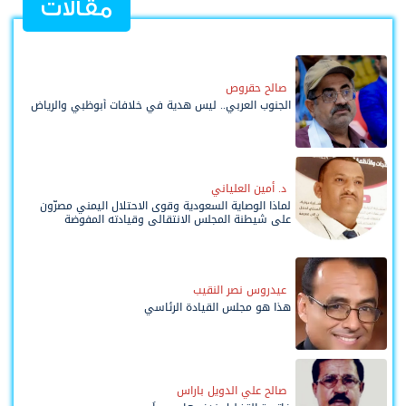
مقالات
صالح حقروص
الجنوب العربي.. ليس هدية في خلافات أبوظبي والرياض
د. أمين العلياني
لماذا الوصاية السعودية وقوى الاحتلال اليمني مصرّون
على شيطنة المجلس الانتقالي وقيادته المفوضة
وحواضنه الشعبية؟
عيدروس نصر النقيب
هذا هو مجلس القيادة الرئاسي
صالح علي الدويل باراس