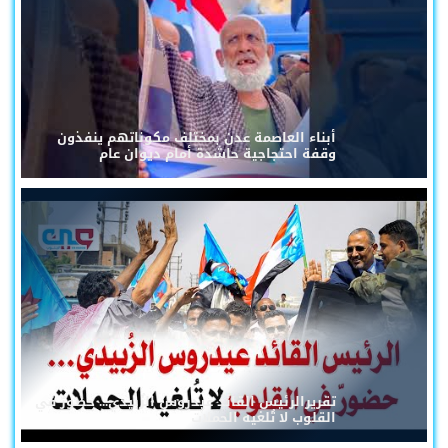
أبناء العاصمة عدن بمختلف مكوناتهم ينفذون
وقفة احتجاجية حاشدة أمام ديوان عام
تقريرالرئيس القائد عيدروس الزُبيدي... حضورٌ في
القلوب لا تُلغيه الحملات