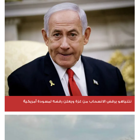
نتنياهو يرفض الانسحاب من غزة ويعلن رفضه لمسودة أمريكية