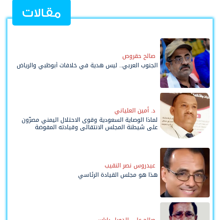
مقالات
صالح حقروص
الجنوب العربي.. ليس هدية في خلافات أبوظبي والرياض
د. أمين العلياني
لماذا الوصاية السعودية وقوى الاحتلال اليمني مصرّون
على شيطنة المجلس الانتقالي وقيادته المفوضة
وحواضنه الشعبية؟
عيدروس نصر النقيب
هذا هو مجلس القيادة الرئاسي