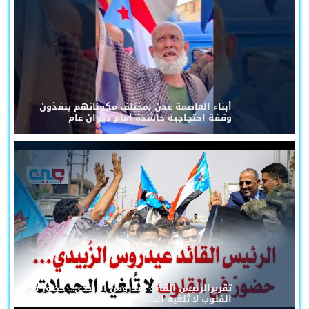
أبناء العاصمة عدن بمختلف مكوناتهم ينفذون
وقفة احتجاجية حاشدة أمام ديوان عام
تقريرالرئيس القائد عيدروس الزُبيدي... حضورٌ في
القلوب لا تُلغيه الحملات