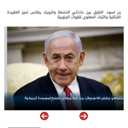
بن لسود: الفارق بين حادثتي الخشعة والرويك يعكس تميز العقيدة
القتالية والثبات المعنوي للقوات الجنوبية
ردا على «خروقات» حزب الله.. إسرائيل تشن ضربات على جنوب لبنان
الإما
ملهم