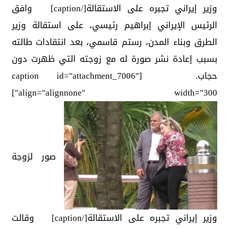
وزير إيراني تجبره على الاستقالة[/caption] وافق
الرئيس الإيراني إبراهيم رئيسي، على استقالة وزير
الطرق وبناء المدن، رستم قاسمي، بعد انتقادات طالته
بسبب إعادة نشر صورة له مع زوجته التي ظهرت دون
حجاب. [caption id="attachment_7006"
align="alignnone" width="300"]
صور لزوجة
وزير إيراني تجبره على الاستقالة[/caption] وقالت