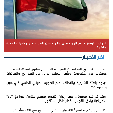
الإمارات ترسخ دعم الموهوبين والمبدعين العرب عبر مبادرات نوعية
ملهمة
اخر الأخبار
تصعيد خطير في المحافضات الشرقية الحوثيون يعلنون استهداف مواقع
عسكرية في حضرموت ومأرب اليمنية بوابل من الصواريخ والطائرات
المسيّرة
*ردود باهتة للشرعية والتحالف أمام الهجوم الحوثي الدامي في مأرب
وحضرموت*
استنزاف غير مسبوق.. حرب إيران تلتهم معظم مخزون صواريخ "ثاد"
الأمريكية وتدق ناقوس الخطر داخل البنتاغون
نداء عاجل ودعوة لتنفيذ العصيان المدني السلمي في العاصمة عدن