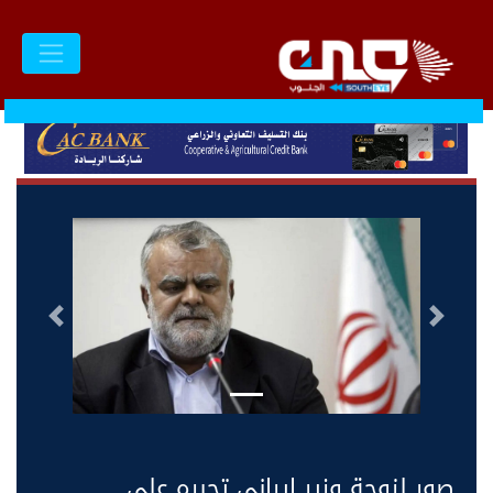
السابق
التالى
صور لزوجة وزير إيراني تجبره على