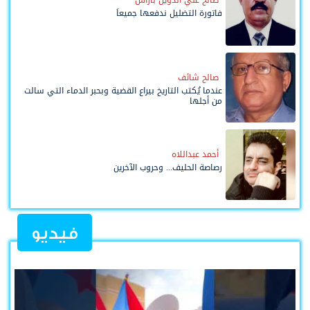
صالح علي الدويل باراس
فاتورة التضليل ندفعها جميعاً
صالح شائف
عندما يُكتب التاريخ بيراع القضية وبحبر الدماء التي سالت
من أجلها
أحمد عبداللاه
رصاصة الحليف... وحروب الآخرين
فيديو