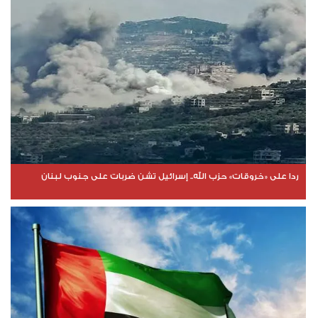
ردا على «خروقات» حزب الله.. إسرائيل تشن ضربات على جنوب لبنان