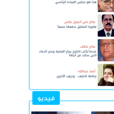
هذا هو مجلس القيادة الرئاسي
صالح علي الدويل باراس
فاتورة التضليل ندفعها جميعاً
صالح شائف
عندما يُكتب التاريخ بيراع القضية وبحبر الدماء
التي سالت من أجلها
أحمد عبداللاه
رصاصة الحليف... وحروب الآخرين
فيديو