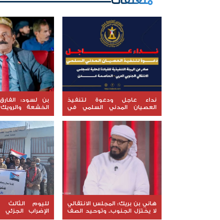
متعلقات
نداء عاجل ودعوة لتنفيذ
بن لسود: الفارق
العصيان المدني السلمي في
الخشعة والرويك
العاصمة عدن
العقيدة القتال
المعنوي للقوات ال
هاني بن بريك: المجلس الانتقالي
لليوم الثالث عل
لا يختزل الجنوب.. وتوحيد الصف
الإضراب الجزئي 
للوصول لاستعادة الدولة أولوية
الضالع وسط تأكي