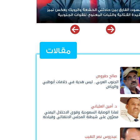
 بين حادثتي الخشعة والرويك يعكس تميز
هاني بن بريك: المجلس الانتقالي 
 والثبات المعنوي للقوات الجنوبية
الصف للوصول لاستعادة الدولة أ
مقالات
صالح حقروص
الجنوب العربي.. ليس هدية في خلافات أبوظبي
والرياض
د. أمين العلياني
لماذا الوصاية السعودية وقوى الاحتلال اليمني
مصرّون على شيطنة المجلس الانتقالي وقيادته
المفوضة وحواضنه الشعبية؟
عيدروس نصر النقيب