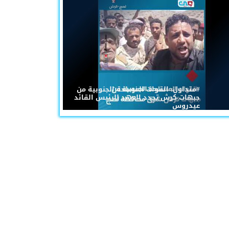
#متداول: القوات المسلحة الجنوبية من
جبهات كرش تجدد العهد للرئيس القائد
عيدروس