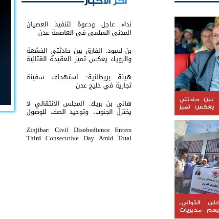
اخر الأخبار
نداء عاجل ودعوة لتنفيذ العصيان
المدني السلمي في العاصمة عدن
بن لسود: الفارق بين حادثتي الخشعة
والرويك يعكس تميز العقيدة القتالية
والثبات المعنوي للقوات الجنوبية
هيئة بريطانية: استهداف سفينة
تجارية في خليج عدن
 بين حادثتي
هاني بن بريك: المجلس الانتقالي لا
 يعكس تميز
يختزل الجنوب.. وتوحيد الصف للوصول
ية والثبات
لاستعادة الدولة أولوية تفرضها
جنوبية
الحكمة
Zinjibar: Civil Disobedience Enters
Third Consecutive Day Amid Total
Commercial Compliance and
Widespread Public Engagement.
ى التوالي..
يعم مديريات
د على مواصلة