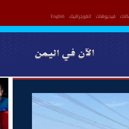
لات
فيديوهات
انفوجرافيك
English