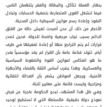
ينهار، العملة تتآكل، والبطالة والفقر يلتهمان الناس،
فيما تنشغل القوى المتصارعة بتصفية الحسابات وتبادل
النفوذ وإعادة رسم موازين السيطرة داخل المدينة.
الأخطر من ذلك أن عدن أصبحت تعيش حالة من القلق
الدائم بسبب غياب مرجعية واضحة للدولة. فحين تصدر
قرارات ثم يتم التراجع عنها أو إعادة تفعيلها في ظرف
أيام، تتولد قناعة عامة بأن القرار لم يعد مؤسسياً بقدر
ما هو انعكاس لموازين القوة والضغوط السياسية
والعسكرية. وهذا يضرب أساس الثقة بالقضاء والأجهزة
الأمنية، ويجعل المواطن يشعر بأن العدالة انتقائية
ومزاجية وليست قائمة على معايير ثابتة.
وفي ظل هذا المشهد، تبدو الحكومة عاجزة عن فرض
نموذج دولة حقيقية. فالسلطة التي لا تستطيع توحيد