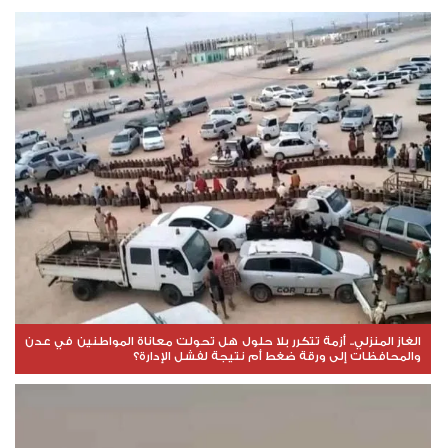
الغاز المنزلي.. أزمة تتكرر بلا حلول هل تحولت معاناة المواطنين في عدن
والمحافظات إلى ورقة ضغط أم نتيجة لفشل الإدارة؟