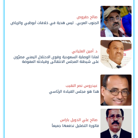
صالح حقروص
الجنوب العربي.. ليس هدية في خلافات أبوظبي والرياض
د. أمين العلياني
لماذا الوصاية السعودية وقوى الاحتلال اليمني مصرّون
على شيطنة المجلس الانتقالي وقيادته المفوضة
وحواضنه الشعبية؟
عيدروس نصر النقيب
هذا هو مجلس القيادة الرئاسي
صالح علي الدويل باراس
فاتورة التضليل ندفعها جميعاً