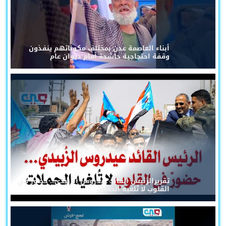
أبناء العاصمة عدن بمختلف مكوناتهم ينفذون
وقفة احتجاجية حاشدة أمام ديوان عام
تقريرالرئيس القائد عيدروس الزُبيدي... حضورٌ في
القلوب لا تُلغيه الحملات