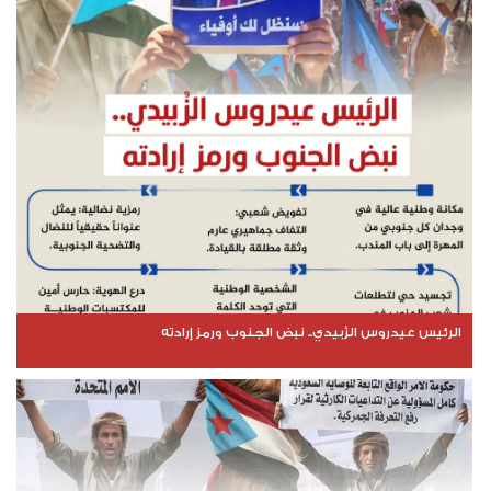
الرئيس عيدروس الزُبيدي.. نبض الجنوب ورمز إرادته