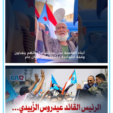
أبناء العاصمة عدن بمختلف مكوناتهم ينفذون
وقفة احتجاجية حاشدة أمام ديوان عام