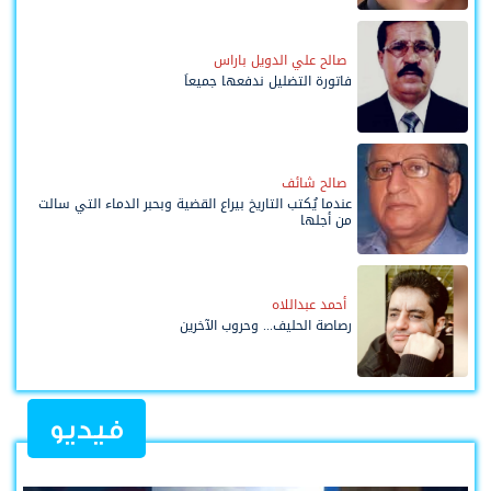
صالح علي الدويل باراس
فاتورة التضليل ندفعها جميعاً
صالح شائف
عندما يُكتب التاريخ بيراع القضية وبحبر الدماء التي سالت
من أجلها
أحمد عبداللاه
رصاصة الحليف... وحروب الآخرين
فيديو