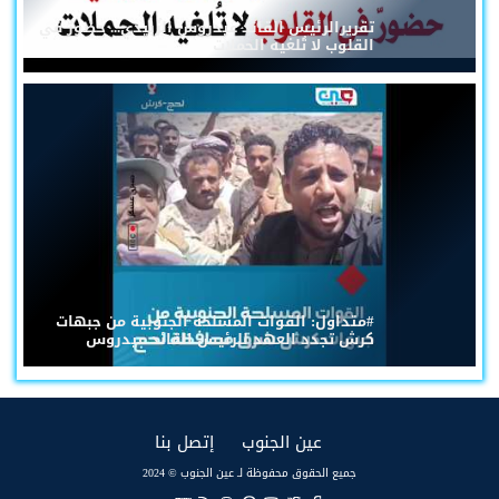
تقريرالرئيس القائد عيدروس الزُبيدي... حضورٌ في
القلوب لا تُلغيه الحملات
#متداول: القوات المسلحة الجنوبية من جبهات
كرش تجدد العهد للرئيس القائد عيدروس
(current)
(current)
عين الجنوب
إتصل بنا
جميع الحقوق محفوظة لـ عين الجنوب © 2024