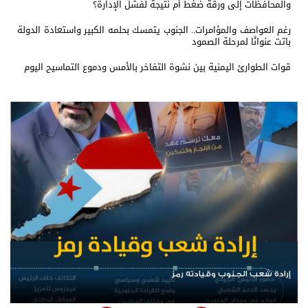
والمحافظات إلى ورقة ضغط أم نتيجة لفشل الإدارة؟
رغم العواصف والمؤامرات.. الجنوب يتمسك بحلمه الكبير واستعادة الدولة
باتت عنوانًا لمرحلة الصمود
قوات الطوارئ اليمنية بين نشوة التفاخر بالأمس ودموع التماسيح اليوم
الرئيس عيدروس الزُبيدي.. نبض الجنوب ورمز إرادته