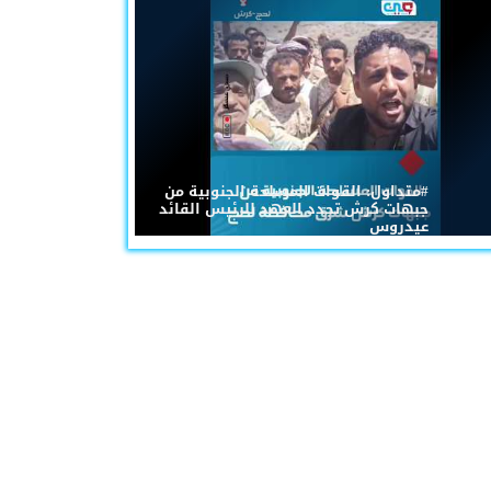
#متداول: القوات المسلحة الجنوبية من
جبهات كرش تجدد العهد للرئيس القائد
عيدروس