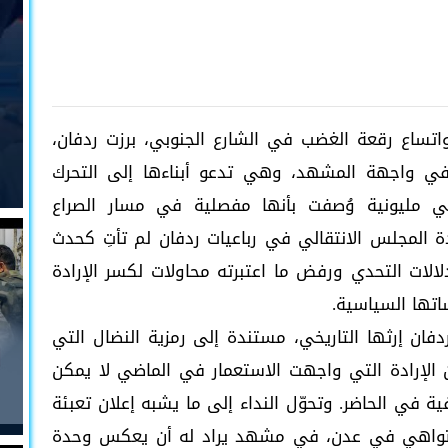
ساع رقعة الغضب في الشارع الجنوبي، برزت ردفان،
ًا في واجهة المشهد، وهي تدعو أبناءها إلى التحرك
ي مليونية وُصفت بأنها مفصلية في مسار الصراع
ة المجلس الانتقالي في رباعيات ردفان لم تأتِ كحدث
لات التحدي ورفض ما اعتبرته محاولات لكسر الإرادة
تها السياسية.
ن إرثها التاريخي، مستندة إلى رمزية النضال التي
 الإرادة التي واجهت الاستعمار في الماضي لا يمكن
ة في الحاضر. وتحوّل النداء إلى ما يشبه إعلان تعبئة
التواهي في عدن، في مشهد يراد له أن يعكس وحدة