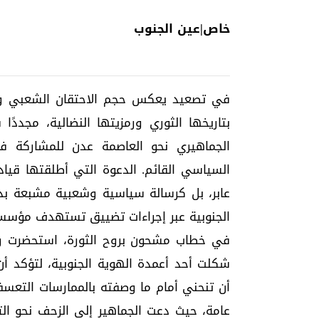
خاص|عين الجنوب
في تصعيد يعكس حجم الاحتقان الشعبي وات
بتاريخها الثوري ورمزيتها النضالية، مجدد
الجماهيري نحو العاصمة عدن للمشاركة ف
السياسي القائم. الدعوة التي أطلقتها قياد
عابر، بل كرسالة سياسية وشعبية مشبعة بدلا
الجنوبية عبر إجراءات تضييق تستهدف مؤسسا
في خطاب مشحون بروح الثورة، استحضرت ردفا
شكلت أحد أعمدة الهوية الجنوبية، لتؤكد أن
أن تنحني أمام ما وصفته بالممارسات التعسفي
عامة، حيث دعت الجماهير إلى الزحف نحو 