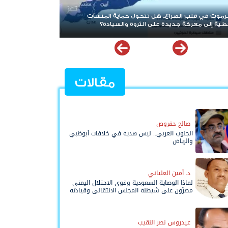
بعد حرب الممرات وتمدد الإرهاب.. هل يقترب العالم من إعادة
قراءة قضية شعب الجنوب؟
مقالات
صالح حقروص
الجنوب العربي.. ليس هدية في خلافات أبوظبي
والرياض
د. أمين العلياني
لماذا الوصاية السعودية وقوى الاحتلال اليمني
مصرّون على شيطنة المجلس الانتقالي وقيادته
المفوضة وحواضنه الشعبية؟
عيدروس نصر النقيب