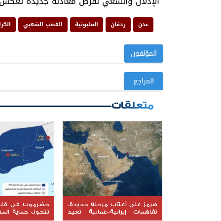
الإذلال والسعي لفرض معادلة جديدة تعكس إ
عدن
ردفان
المليونية
الغضب الشعبي
الكرا
المؤلفون
المراجع
متعلقات
هرمز على أعتاب مرحلة جديدة..
حضرموت في قلب 
تفاهمات إيرانية–عُمانية تعيد
تتحول حماية الم
رسم خريطة الملاحة في المضيق
إلى معركة جديدة