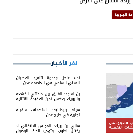
رادة الشارع على الأرض.
مة الجنوبية
اخر الأخبار
نداء عاجل ودعوة لتنفيذ العصيان
المدني السلمي في العاصمة عدن
بن لسود: الفارق بين حادثتي الخشعة
والرويك يعكس تميز العقيدة القتالية
والثبات المعنوي للقوات الجنوبية
هيئة بريطانية: استهداف سفينة
تجارية في خليج عدن
الصراع.. هل
هاني بن بريك: المجلس الانتقالي لا
نشآت النفطية
يختزل الجنوب.. وتوحيد الصف للوصول
 على الثروة