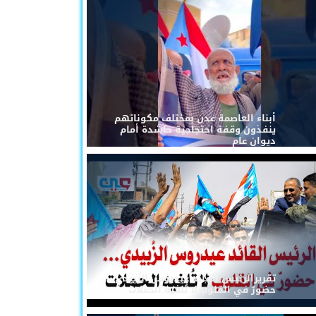
أبناء العاصمة عدن بمختلف مكوناتهم
ينفذون وقفة احتجاجية حاشدة أمام
ديوان عام
تقريرالرئيس القائد عيدروس الزُبيدي...
حضورٌ في القلوب لا تُلغيه الحملات