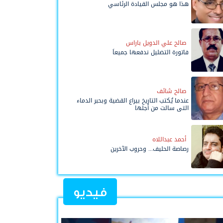
هذا هو مجلس القيادة الرئاسي
صالح علي الدويل باراس
فاتورة التضليل ندفعها جميعاً
صالح شائف
عندما يُكتب التاريخ بيراع القضية وبحبر الدماء
التي سالت من أجلها
أحمد عبداللاه
رصاصة الحليف... وحروب الآخرين
فيديو