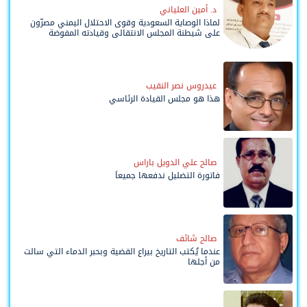
د. أمين العلياني
لماذا الوصاية السعودية وقوى الاحتلال اليمني مصرّون
على شيطنة المجلس الانتقالي وقيادته المفوضة
وحواضنه الشعبية؟
عيدروس نصر النقيب
هذا هو مجلس القيادة الرئاسي
صالح علي الدويل باراس
فاتورة التضليل ندفعها جميعاً
صالح شائف
عندما يُكتب التاريخ بيراع القضية وبحبر الدماء التي سالت
من أجلها