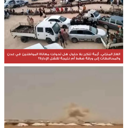
الغاز المنزلي.. أزمة تتكرر بلا حلول هل تحولت معاناة المواطنين في عدن
والمحافظات إلى ورقة ضغط أم نتيجة لفشل الإدارة؟