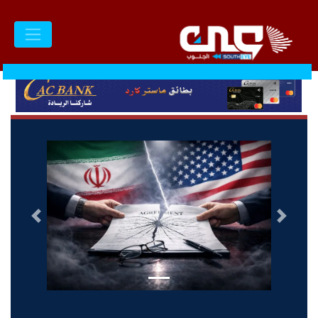
السابق
التالى