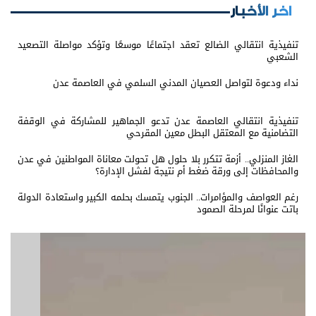
اخر الأخبار
تنفيذية انتقالي الضالع تعقد اجتماعًا موسعًا وتؤكد مواصلة التصعيد
الشعبي
نداء ودعوة لتواصل العصيان المدني السلمي في العاصمة عدن
تنفيذية انتقالي العاصمة عدن تدعو الجماهير للمشاركة في الوقفة
التضامنية مع المعتقل البطل معين المقرحي
الغاز المنزلي.. أزمة تتكرر بلا حلول هل تحولت معاناة المواطنين في عدن
والمحافظات إلى ورقة ضغط أم نتيجة لفشل الإدارة؟
رغم العواصف والمؤامرات.. الجنوب يتمسك بحلمه الكبير واستعادة الدولة
باتت عنوانًا لمرحلة الصمود