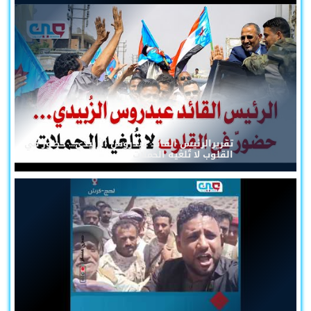
تقريرالرئيس القائد عيدروس الزُبيدي... حضورٌ في
القلوب لا تُلغيه الحملات