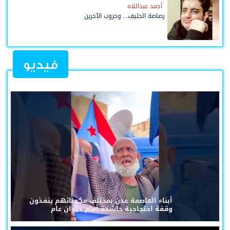
أحمد عبداللاه
رصاصة الحليف... وحروب الآخرين
فيديو
أبناء العاصمة عدن بمختلف مكوناتهم ينفذون
وقفة احتجاجية حاشدة أمام ديوان عام