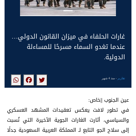
غارات الحلفاء في ميزان القانون الدولي…
عندما تغدو السماء مسرحًا للمساءلة
الدولية.
تقارير
- منذ 4 شهر
عين الجنوب ||خاص:
في تطور لافت يعكس تعقيدات المشهد العسكري
والسياسي، أثارت الغارات الجوية الأخيرة التي نُسبت
إلى سلاح الجو التابع لـ المملكة العربية السعودية جدلًا