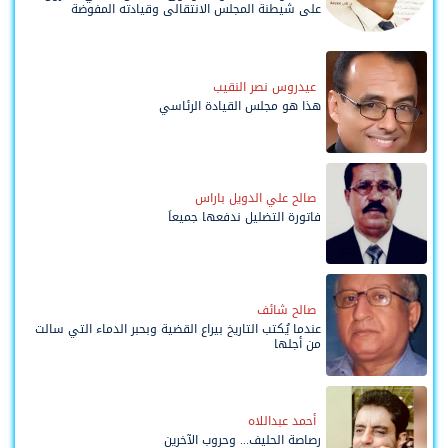
على شيطنة المجلس الانتقالي وقيادته المفوضة
وحواضنه الشعبية؟
عيدروس نصر النقيب
هذا هو مجلس القيادة الرئاسي
صالح علي الدويل باراس
فاتورة التضليل ندفعها جميعاً
صالح شائف
عندما يُكتب التاريخ بيراع القضية وبحبر الدماء التي سالت
من أجلها
أحمد عبداللاه
رصاصة الحليف... وحروب الآخرين