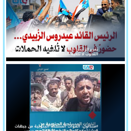
تقريرالرئيس القائد عيدروس الزُبيدي... حضورٌ في
القلوب لا تُلغيه الحملات
#متداول: القوات المسلحة الجنوبية من جبهات
كرش تجدد العهد للرئيس القائد عيدروس