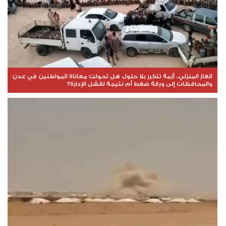
الغاز المنزلي.. أزمة تتكرر بلا حلول هل تحولت معاناة المواطنين في عدن
والمحافظات إلى ورقة ضغط أم نتيجة لفشل الإدارة؟