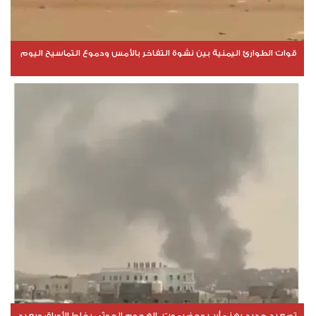
قوات الطوارئ اليمنية بين نشوة التفاخر بالأمس ودموع التماسيح اليوم
تصعيد جديد يهز مأرب وحضرموت.. الهجوم الحوثي يخلط الأوراق ويعيد