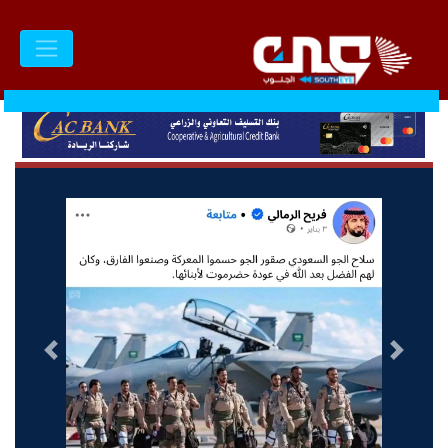
السابق
التالى