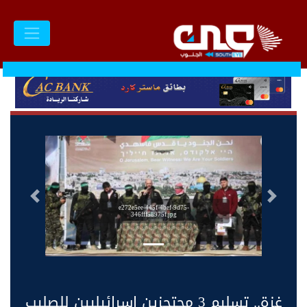
السابق
التالى
e272e5ee-445f-4bef-9d75-
346fff58975f.jpg
غزة.. تسليم 3 محتجزين إسرائيليين للصليب