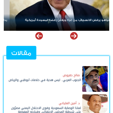
لى «خروقات» حزب الله.. إسرائيل تشن ضربات على جنوب لبنان
الإمارات ت
ملهمة
مقالات
صالح حقروص
الجنوب العربي.. ليس هدية في خلافات أبوظبي والرياض
د. أمين العلياني
لماذا الوصاية السعودية وقوى الاحتلال اليمني مصرّون
على شيطنة المجلس الانتقالي وقيادته المفوضة