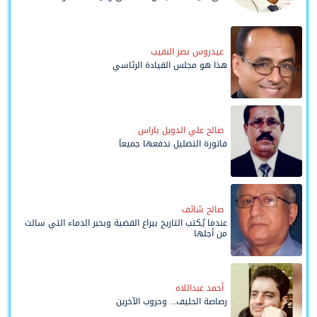
وحواضنه الشعبية؟
عيدروس نصر النقيب
هذا هو مجلس القيادة الرئاسي
صالح علي الدويل باراس
فاتورة التضليل ندفعها جميعاً
صالح شائف
عندما يُكتب التاريخ بيراع القضية وبحبر الدماء التي سالت
من أجلها
أحمد عبداللاه
رصاصة الحليف... وحروب الآخرين