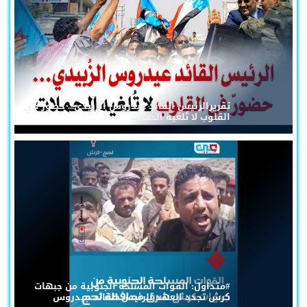
تقريرالرئيس القائد عيدروس الزُبيدي... حضورٌ في
القلوب لا تُلغيه الحملات
#متداول: القوات المسلحة الجنوبية من جبهات
كرش تجدد العهد للرئيس القائد عيدروس