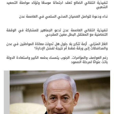
تنفيذية انتقالي الضالع تعقد اجتماعًا موسعًا وتؤكد مواصلة التصعيد
الشعبي
نداء ودعوة لتواصل العصيان المدني السلمي في العاصمة عدن
تنفيذية انتقالي العاصمة عدن تدعو الجماهير للمشاركة في الوقفة
التضامنية مع المعتقل البطل معين المقرحي
الغاز المنزلي.. أزمة تتكرر بلا حلول هل تحولت معاناة المواطنين في عدن
والمحافظات إلى ورقة ضغط أم نتيجة لفشل الإدارة؟
رغم العواصف والمؤامرات.. الجنوب يتمسك بحلمه الكبير واستعادة الدولة
باتت عنوانًا لمرحلة الصمود