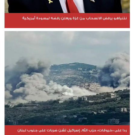
نتنياهو يرفض الانسحاب من غزة ويعلن رفضه لمسودة أمريكية
ردا على «خروقات» حزب الله.. إسرائيل تشن ضربات على جنوب لبنان