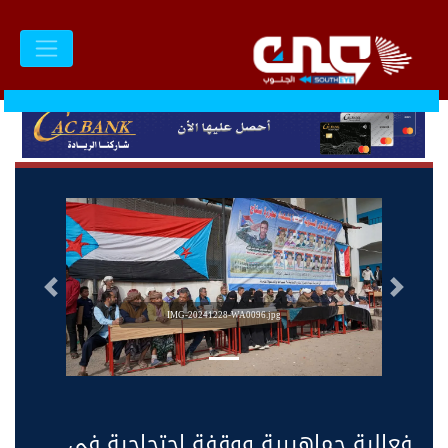
السابق
التالى
IMG-20241228-WA0096.jpg
فعالية جماهيرية ووقفة احتجاجية في