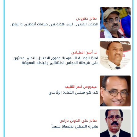
صالح حقروص
الجنوب العربي.. ليس هدية في خلافات أبوظبي والرياض
د. أمين العلياني
لماذا الوصاية السعودية وقوى الاحتلال اليمني مصرّون
على شيطنة المجلس الانتقالي وقيادته المفوضة
وحواضنه الشعبية؟
عيدروس نصر النقيب
هذا هو مجلس القيادة الرئاسي
صالح علي الدويل باراس
فاتورة التضليل ندفعها جميعاً