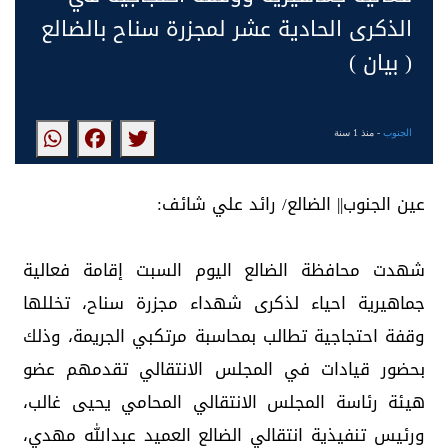
الذكرى الحادية عشر لمجزرة سناح بالضالع
( بيان )
الجنوب
- منذ 1 سنة
عين الجنوب|| الضالع/ رائد علي شائف:
شهدت محافظة الضالع اليوم السبت إقامة فعالية
جماهيرية احياء لذكرى شهداء مجزرة سناح، تخللها
وقفة احتجاجية تطالب بمحاسبة مرتكبي الجريمة، وذلك
بحضور قيادات في المجلس الانتقالي تقدمهم عضو
هيئة رئاسة المجلس الانتقالي المحامي يحيى غالب،
ورئيس تنفيذية انتقالي الضالع العميد عبدالله مهدي،