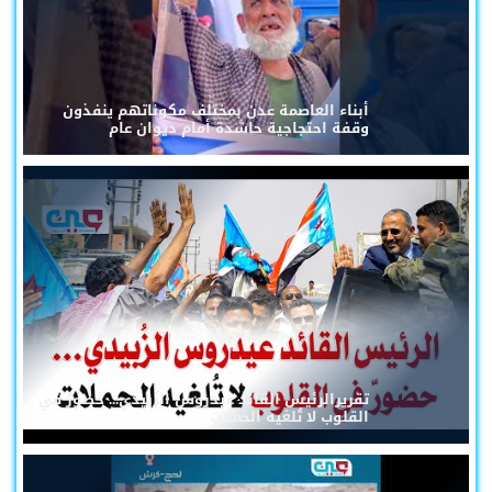
أبناء العاصمة عدن بمختلف مكوناتهم ينفذون
وقفة احتجاجية حاشدة أمام ديوان عام
تقريرالرئيس القائد عيدروس الزُبيدي... حضورٌ في
القلوب لا تُلغيه الحملات