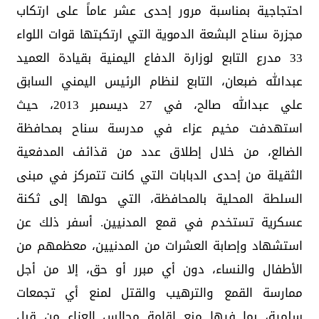
احتجاجية بمناسبة مرور إحدى عشر عاماً على ارتكاب
مجزرة سناح البشعة الدموية التي ارتكبتها قوات اللواء
33 مدرع التابع لوزارة الدفاع اليمنية بقيادة العميد
عبدالله ضبعان، التابع لنظام الرئيس اليمني السابق
علي عبدالله صالح، في 27 ديسمبر 2013، حيث
استهدفت مخيم عزاء في مدرسة سناح بمحافظة
الضالع، من خلال إطلاق عدد من قذائف المدفعية
الثقيلة من إحدى الدبابات التي كانت تتمركز في مبنى
السلطة المحلية بالمحافظة، التي حولها إلى ثكنة
عسكرية تستخدم في قمع المدنيين. أسفر ذلك عن
استشهاد وإصابة العشرات من المدنيين، معظمهم من
الأطفال والنساء، دون أي مبرر أو حق، إلا من أجل
ممارسة القمع والترهيب والقتل لمنع أي تجمعات
سلمية، بما فيها منع إقامة مجالس العزاء من قبل