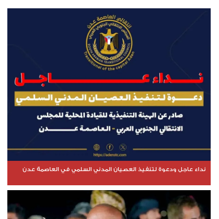
نداء عاجل ودعوة لتنفيذ العصيان المدني السلمي في العاصمة عدن