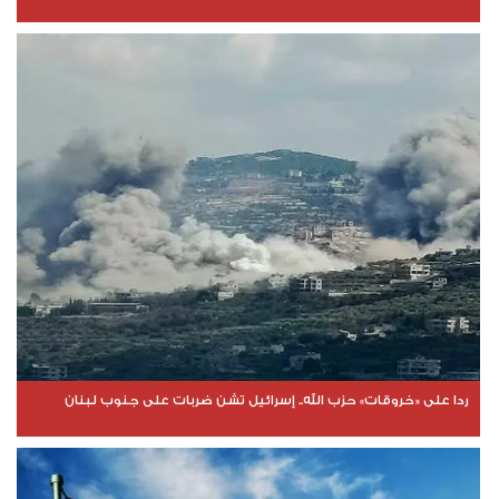
ردا على «خروقات» حزب الله.. إسرائيل تشن ضربات على جنوب لبنان