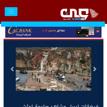
السابق
التالى
فيضانات ليبيا.. مشاهد صادمة لجثث