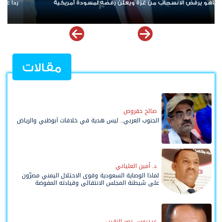
ردا على «خروقات» حزب الله.. إسرائيل تشن ضربات على جنوب لبنان
الإ
مله
مقالات
صالح حقروص
الجنوب العربي.. ليس هدية في خلافات أبوظبي والرياض
د. أمين العلياني
لماذا الوصاية السعودية وقوى الاحتلال اليمني مصرّون
على شيطنة المجلس الانتقالي وقيادته المفوضة
وحواضنه الشعبية؟
عيدروس نصر النقيب