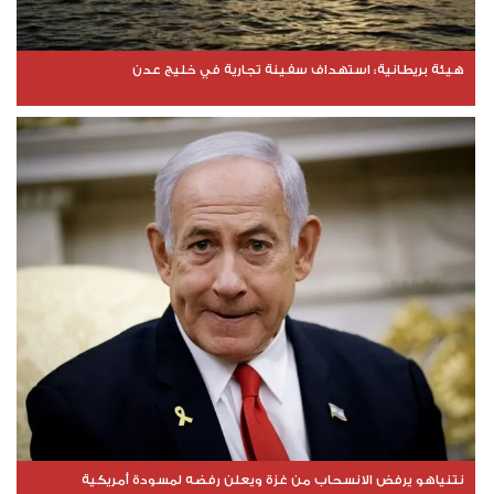
هيئة بريطانية: استهداف سفينة تجارية في خليج عدن
نتنياهو يرفض الانسحاب من غزة ويعلن رفضه لمسودة أمريكية