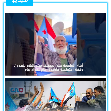
أبناء العاصمة عدن بمختلف مكوناتهم ينفذون
وقفة احتجاجية حاشدة أمام ديوان عام