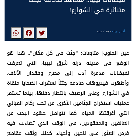
متناثرة في الشوارع!
أخبار دولية
- منذ 2 سنة
عين الجنوب|| متابعات: “جثث في كل مكان”.. هذا هو
الوضع في مدينة درنة شرق ليبيا، التي تعرضت
لفيضانات مدمرة أدت إلى مصرع وفقدان الآلاف.
وأظهرت فيديوهات صادمة جثثاً لعشرات الضحايا ملقاة
في الشوارع وعلى الرصيف بانتظار دفنها، بينما تستمر
عمليات استخراج الجثامين الأخرى من تحت ركام المباني
التي أغرقتها المياه. كما تتواصل جهود البحث عن
العالقين والمفقودين، في الوقت الذي تضاءلت فيه
فرص العثور على ناجين وأحياء. كذلك وثقت مقاطع