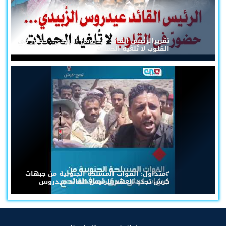
تقريرالرئيس القائد عيدروس الزُبيدي... حضورٌ في
القلوب لا تُلغيه الحملات
#متداول: القوات المسلحة الجنوبية من جبهات
كرش تجدد العهد للرئيس القائد عيدروس