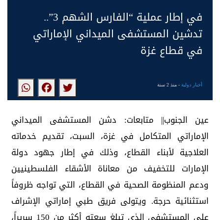
في إطار عملية “الفارس الشهم 3”..
تدشين المستشفى الميداني الإماراتي
في قطاع غزة
أخبار دولية
- منذ 2 سنة
عين الجنوب|| متابعات: دشن المستشفى الميداني
الإماراتي المتكامل في غزة، السبت، تقديم خدماته
العلاجية لأبناء القطاع، وذلك في إطار جهود دولة
الإمارات للتخفيف من معاناة الأشقاء الفلسطينيين
ودعم المنظومة الصحية في القطاع، التي تواجه ظروفاً
استثنائية حرجة. ويتولى فريق طبي إماراتي الإشراف
على المستشفى الذي تبلغ سعته أكثر من 150 سريراً،