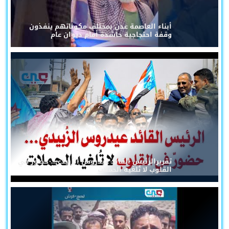
أبناء العاصمة عدن بمختلف مكوناتهم ينفذون
وقفة احتجاجية حاشدة أمام ديوان عام
تقريرالرئيس القائد عيدروس الزُبيدي... حضورٌ في
القلوب لا تُلغيه الحملات