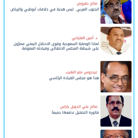
صالح حقروص
الجنوب العربي.. ليس هدية في خلافات أبوظبي والرياض
د. أمين العلياني
لماذا الوصاية السعودية وقوى الاحتلال اليمني مصرّون
على شيطنة المجلس الانتقالي وقيادته المفوضة
وحواضنه الشعبية؟
عيدروس نصر النقيب
هذا هو مجلس القيادة الرئاسي
صالح علي الدويل باراس
فاتورة التضليل ندفعها جميعاً