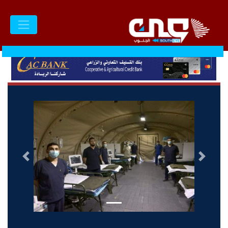
السابق
التالى