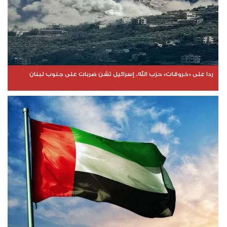
ردا على «خروقات» حزب الله.. إسرائيل تشن ضربات على جنوب لبنان