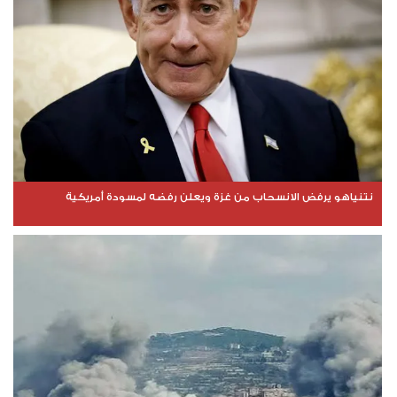
نتنياهو يرفض الانسحاب من غزة ويعلن رفضه لمسودة أمريكية