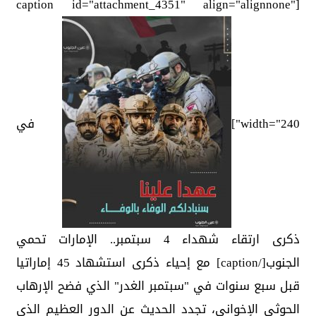
[caption id="attachment_4351" align="alignnone"
width="240"]
في
ذكرى ارتقاء شهداء 4 سبتمبر.. الإمارات تحمي
الجنوب[/caption] مع إحياء ذكرى استشهاد 45 إماراتيا
قبل سبع سنوات في "سبتمبر الغدر" الذي فضح الإرهاب
الحوثي الإخواني، تجدد الحديث عن الدور العظيم الذي