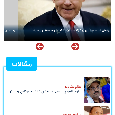
لى «خروقات» حزب الله.. إسرائيل تشن ضربات على جنوب لبنان
الإمارات ت
ملهمة
مقالات
صالح حقروص
الجنوب العربي.. ليس هدية في خلافات أبوظبي والرياض