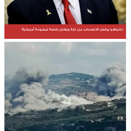
نتنياهو يرفض الانسحاب من غزة ويعلن رفضه لمسودة أمريكية