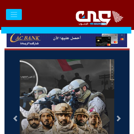
السابق
التالى