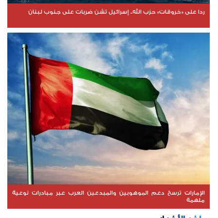
ردا على «خروقات» حزب الله.. إسرائيل تشن ضربات على جنوب لبنان
الإمارات ترسخ دعم الموهوبين والمبدعين العرب عبر مبادرات نوعية
ملهمة