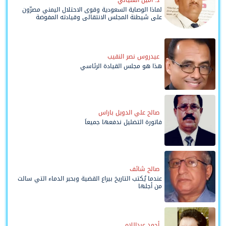
د. أمين العلياني
لماذا الوصاية السعودية وقوى الاحتلال اليمني مصرّون
على شيطنة المجلس الانتقالي وقيادته المفوضة
وحواضنه الشعبية؟
عيدروس نصر النقيب
هذا هو مجلس القيادة الرئاسي
صالح علي الدويل باراس
فاتورة التضليل ندفعها جميعاً
صالح شائف
عندما يُكتب التاريخ بيراع القضية وبحبر الدماء التي سالت
من أجلها
أحمد عبداللاه