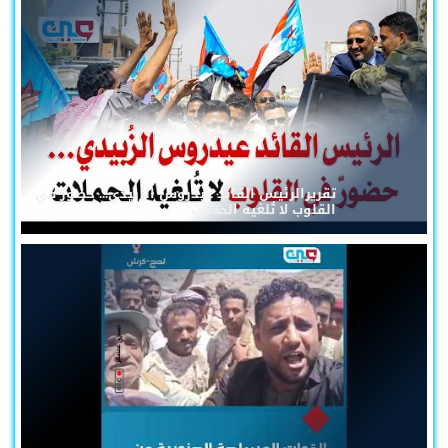
تقريرالرئيس القائد عيدروس الزُبيدي... حضورٌ في
القلوب لا تُلغيه الحملات