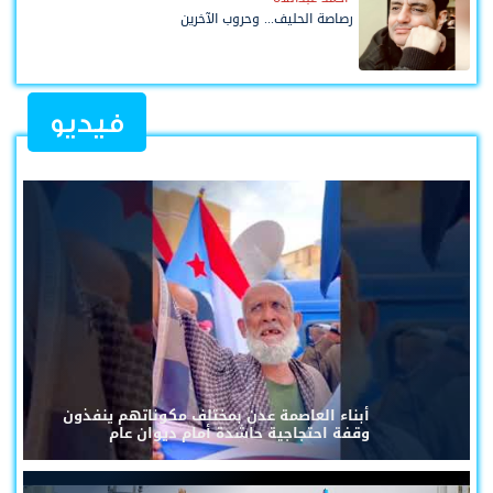
رصاصة الحليف... وحروب الآخرين
فيديو
أبناء العاصمة عدن بمختلف مكوناتهم ينفذون
وقفة احتجاجية حاشدة أمام ديوان عام