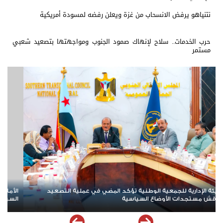
نتنياهو يرفض الانسحاب من غزة ويعلن رفضه لمسودة أمريكية
حرب الخدمات.. سلاح لإنهاك صمود الجنوب ومواجهتها بتصعيد شعبي
مستمر
نة العامة تعقد اجتماعها الدوري وتقف أمام مستجدات المشهد
الأمين العا
سي والاقتصادي في الجنوب
وادي وصحر