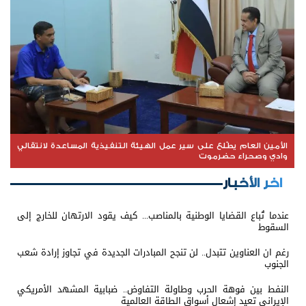
الأمين العام يطّلع على سير عمل الهيئة التنفيذية المساعدة لانتقالي
وادي وصحراء حضرموت
اخر الأخبار
عندما تُباع القضايا الوطنية بالمناصب... كيف يقود الارتهان للخارج إلى
السقوط
رغم ان العناوين تتبدل.. لن تنجح المبادرات الجديدة في تجاوز إرادة شعب
الجنوب
النفط بين فوهة الحرب وطاولة التفاوض.. ضبابية المشهد الأمريكي
الإيراني تعيد إشعال أسواق الطاقة العالمية