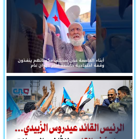
أبناء العاصمة عدن بمختلف مكوناتهم ينفذون
وقفة احتجاجية حاشدة أمام ديوان عام