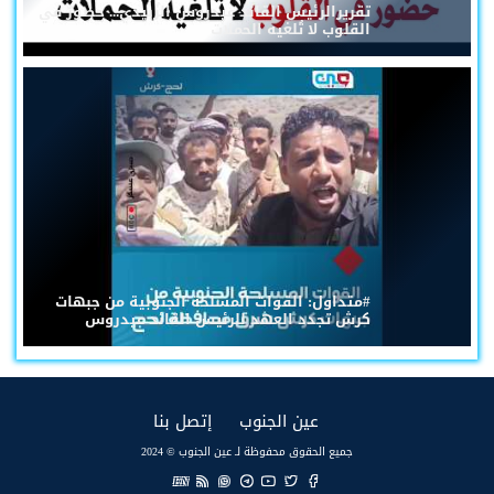
تقريرالرئيس القائد عيدروس الزُبيدي... حضورٌ في
القلوب لا تُلغيه الحملات
#متداول: القوات المسلحة الجنوبية من جبهات
كرش تجدد العهد للرئيس القائد عيدروس
(current)
(current)
عين الجنوب
إتصل بنا
جميع الحقوق محفوظة لـ عين الجنوب © 2024
EN