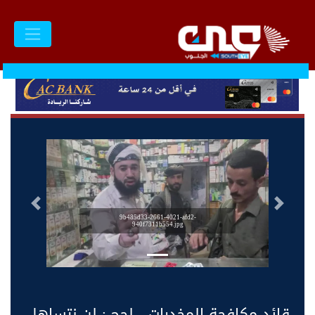
السابق
التالى
9b485d33-2661-4021-afd2-
940f7311b554.jpg
قائد مكافحة المخدرات - لحج : لن نتساهل