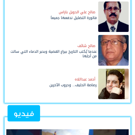
صالح علي الدويل باراس
فاتورة التضليل ندفعها جميعاً
صالح شائف
عندما يُكتب التاريخ بيراع القضية وبحبر الدماء التي سالت
من أجلها
أحمد عبداللاه
رصاصة الحليف... وحروب الآخرين
فيديو