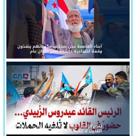
أبناء العاصمة عدن بمختلف مكوناتهم ينفذون
وقفة احتجاجية حاشدة أمام ديوان عام
تقريرالرئيس القائد عيدروس الزُبيدي... حضورٌ في
القلوب لا تُلغيه الحملات