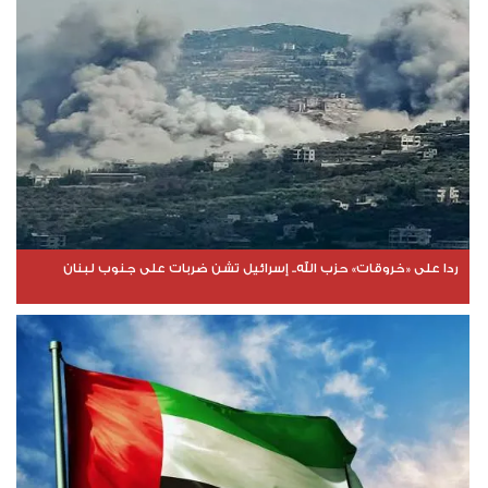
ردا على «خروقات» حزب الله.. إسرائيل تشن ضربات على جنوب لبنان