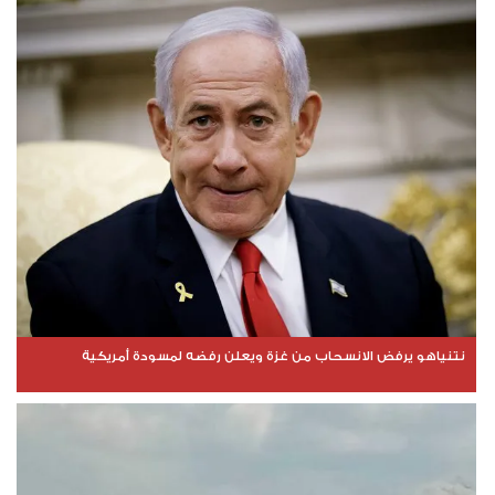
نتنياهو يرفض الانسحاب من غزة ويعلن رفضه لمسودة أمريكية