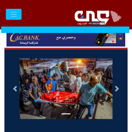
السابق
التالى