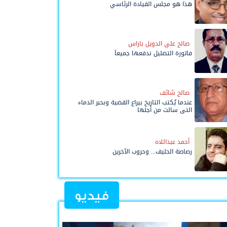
هذا هو مجلس القيادة الرئاسي
صالح علي الدويل باراس
فاتورة التضليل ندفعها جميعاً
صالح شائف
عندما يُكتب التاريخ بيراع القضية وبحبر الدماء
التي سالت من أجلها
أحمد عبداللاه
رصاصة الحليف... وحروب الآخرين
فيديو