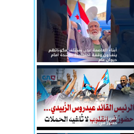
أبناء العاصمة عدن بمختلف مكوناتهم
ينفذون وقفة احتجاجية حاشدة أمام
ديوان عام
تقريرالرئيس القائد عيدروس الزُبيدي...
حضورٌ في القلوب لا تُلغيه الحملات