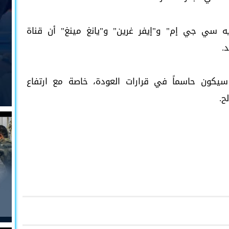
سي جي إم" و"إيفر غرين" و"يانغ مينغ" أن قناة
.
 سيكون حاسماً في قرارات العودة، خاصة مع ارتفاع
ح.