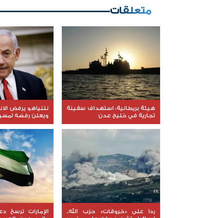
متعلقات
هيئة بريطانية: استهداف سفينة
نتنياهو يرفض الا
تجارية في خليج عدن
ويعلن رفضه لمسود
ردا على «خروقات» حزب الله..
الإمارات ترسخ د