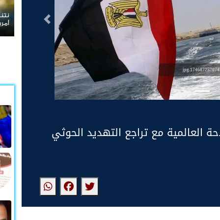
نتنياهو يرفض الانسحاب من غ
التالى
أمريكية
1746872570747.jp
ة العالمية مع تراجع التهديد الحوثي