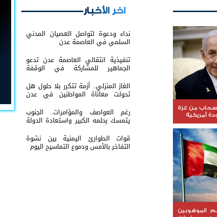
اخر الأخبار
نداء ودعوة لتواصل العصيان المدني
السلمي في العاصمة عدن
تنفيذية انتقالي العاصمة عدن تدعو
الجماهير للمشاركة في الوقفة
التضامنية مع المعتقل البطل معين
المقرحي
الغاز المنزلي.. أزمة تتكرر بلا حلول هل
تحولت معاناة المواطنين في عدن
والمحافظات إلى ورقة ضغط أم نتيجة
لفشل الإدارة؟
نسحاب من غزة
رغم العواصف والمؤامرات.. الجنوب
ة أمريكية
يتمسك بحلمه الكبير واستعادة الدولة
باتت عنوانًا لمرحلة الصمود
قوات الطوارئ اليمنية بين نشوة
التفاخر بالأمس ودموع التماسيح اليوم
عم الموهوبين