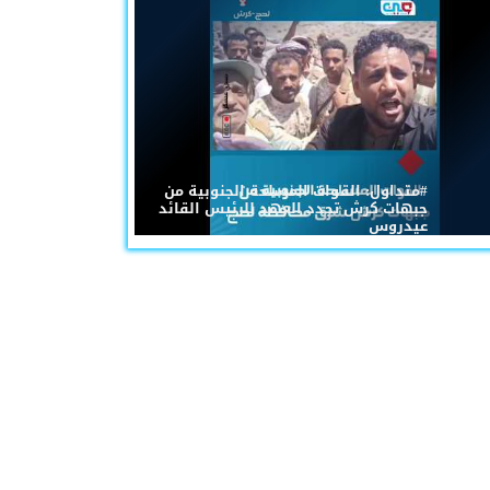
#متداول: القوات المسلحة الجنوبية من
جبهات كرش تجدد العهد للرئيس القائد
عيدروس