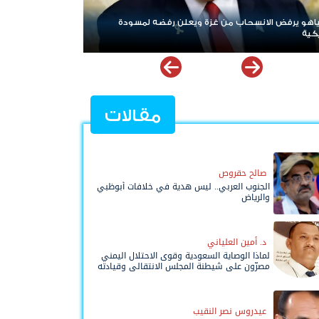
زة ويعلن رفضه لمسودة
ردا على «خروقات» حزب الله.. إسرائيل تشن ضر
لبنان
مقالات
صالح حقروص
الجنوب العربي.. ليس هدية في خلافات أبوظبي
والرياض
د. أمين العلياني
لماذا الوصاية السعودية وقوى الاحتلال اليمني
مصرّون على شيطنة المجلس الانتقالي وقيادته
المفوضة وحواضنه الشعبية؟
عيدروس نصر النقيب