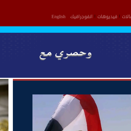
لات
فيديوهات
انفوجرافيك
English