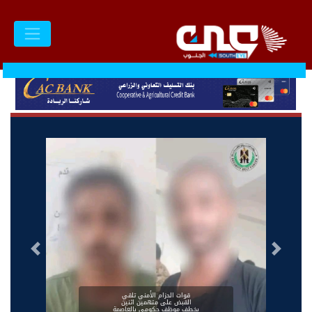
السابق
التالى
قوات الحزام الأمني تلقي
القبض على متهمين اثنين
بخطف موظف حكومي بالعاصمة