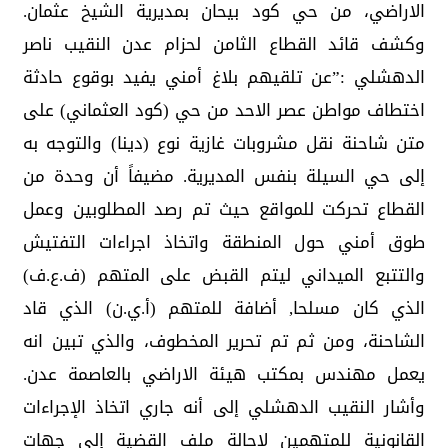
الاراضي، من حي كود بيحان بمديرية الشيخ عثمان.
وكشف قائد القطاع الثامن لحزام عدن النقيب ناصر
الدهشلي :”عن تلقيهم بلاغ أمني يفيد بوقوع حادثة
اختطاف مواطن عصر الاحد من حي (كود العثماني) على
متن شاحنة نقل مشروبات غازية نوع (دينا) والتوجه به
إلى حي السيلة بنفس المديرية. مضيفاً أن وحدة من
القطاع تحركت للمواقع حيث تم رصد المطلوبين وعمل
طوق أمني حول المنطقة واتخاذ اجراءات التفتيش
والتتبع الميداني ليتم القبض على المتهم (ف.ع.ف)
الذي كان مسلحا, أضافة للمتهم (أ.ي.ن) الذي قاد
الشاحنة، ومن ثم تم تحرير المخطوف، والذي تبين انه
يعمل مهندس بمكتب هيئة الاراضي بالعاصمة عدن.
وأشار النقيب الدهشلي إلى أنه جاري اتخاذ الإجراءات
القانونية للمتهمين لإحالة ملف القضية إلى جهات