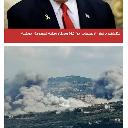
نتنياهو يرفض الانسحاب من غزة ويعلن رفضه لمسودة أمريكية