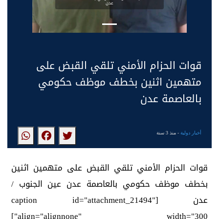
عدن
قوات الحزام الأمني تلقي القبض على
متهمين اثنين بخطف موظف حكومي
بالعاصمة عدن
أخبار دولية
- منذ 3 سنة
قوات الحزام الأمني تلقي القبض على متهمين اثنين
بخطف موظف حكومي بالعاصمة عدن عين الجنوب /
عدن [caption id="attachment_21494"
align="alignnone" width="300"]