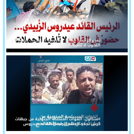
تقريرالرئيس القائد عيدروس الزُبيدي... حضورٌ في
القلوب لا تُلغيه الحملات
#متداول: القوات المسلحة الجنوبية من جبهات
كرش تجدد العهد للرئيس القائد عيدروس