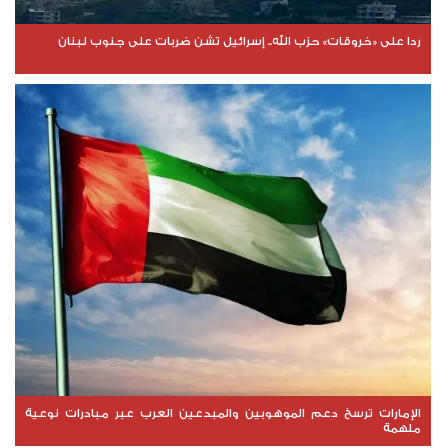
ردا على «خروقات» حزب الله.. إسرائيل تشن ضربات على جنوب لبنان
الإمارات ترسخ دعم الموهوبين والمبدعين العرب عبر مبادرات نوعية
ملهمة