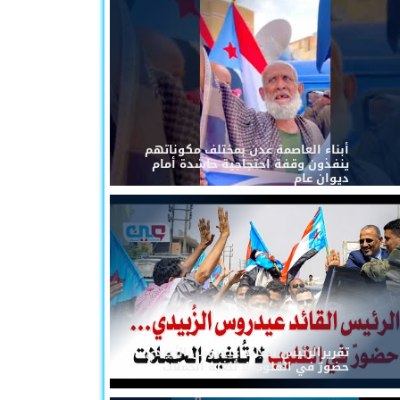
أبناء العاصمة عدن بمختلف مكوناتهم
ينفذون وقفة احتجاجية حاشدة أمام
ديوان عام
تقريرالرئيس القائد عيدروس الزُبيدي...
حضورٌ في القلوب لا تُلغيه الحملات