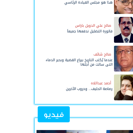
هذا هو مجلس القيادة الرئاسي
صالح علي الدويل باراس
فاتورة التضليل ندفعها جميعاً
صالح شائف
عندما يُكتب التاريخ بيراع القضية وبحبر الدماء
التي سالت من أجلها
أحمد عبداللاه
رصاصة الحليف... وحروب الآخرين
فيديو