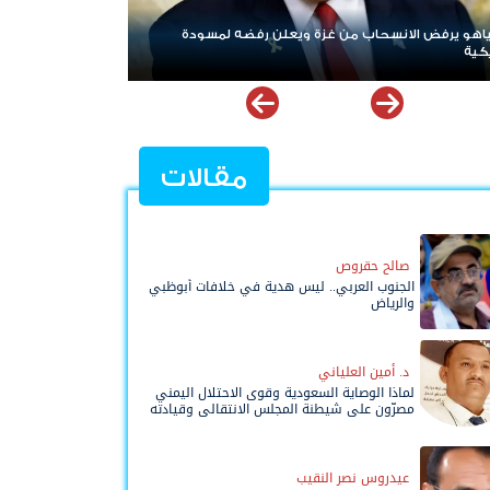
اهو يرفض الانسحاب من غزة ويعلن رفضه لمسودة
ردا على «خروقات» حز
كية
لبنان
مقالات
صالح حقروص
الجنوب العربي.. ليس هدية في خلافات أبوظبي
والرياض
د. أمين العلياني
لماذا الوصاية السعودية وقوى الاحتلال اليمني
مصرّون على شيطنة المجلس الانتقالي وقيادته
المفوضة وحواضنه الشعبية؟
عيدروس نصر النقيب