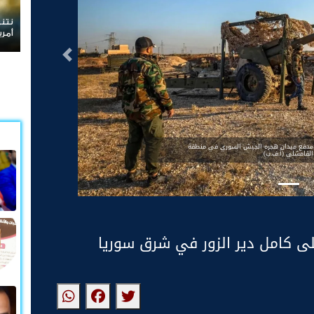
نتني
أمري
التالى
 مدفع ميدان هجره الجيش السوري في منطقة
القامشلي (أ.ف.ب)
ى كامل دير الزور في شرق سوريا