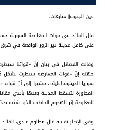
عين الجنوب|| متابعات:
قال القائد في قوات المعارضة السورية حسن 
على كامل مدينة دير الزور الواقعة في شرق ال
وقالت الفصائل في بيان إنّ «قواتنا سيطرت
جهته إنّ «قوات المعارضة سيطرت بشكل كا
سوريا الديموقراطية»، مشيرا إلى أنّ قوات «
المجاورة لتسقط المدينة بعدها بأيدي مقاتل
المعارضة إثر الهجوم الخاطف الذي شنّته ضدّ مواقع النظام في 7
وفي الإطار نفسه قال مظلوم عبدي، القائد ا