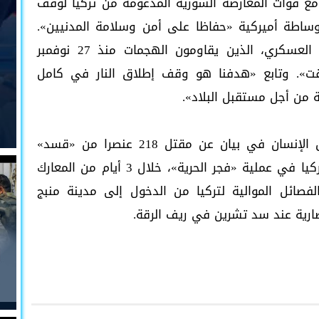
مع قوات المعارضة السورية المدعومة من تركيا لوقف
بوساطة أميركية «حفاظا على أمن وسلامة المدنيين».
وأضاف «سيتم إخراج مقاتلي مجلس منبج العسكري، الذين يقاومون الهجمات منذ 27 نوفمبر
قت». وتابع «هدفنا هو وقف إطلاق النار في كامل
 من أجل مستقبل البلاد».
من جهة ثانية أعلن المرصد السوري لحقوق الإنسان في بيان عن مقتل 218 عنصرا من «قسد»
وتشكيلاتها العسكرية والفصائل الموالية لتركيا في عملية «فجر الحرية»، خلال 3 أيام من المعارك
فصائل الموالية لتركيا من الدخول إلى مدينة منبج
لضارية عند سد تشرين في ريف الرقة.