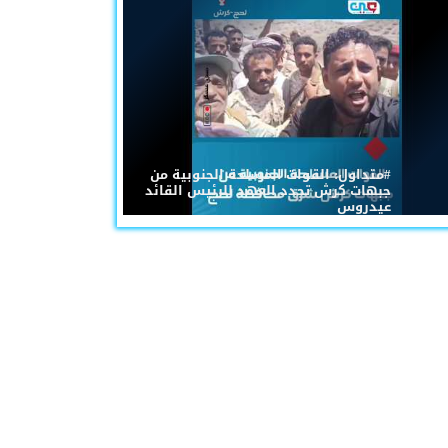
#متداول: القوات المسلحة الجنوبية من
جبهات كرش تجدد العهد للرئيس القائد
عيدروس