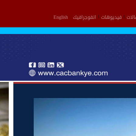
لات
فيديوهات
انفوجرافيك
English