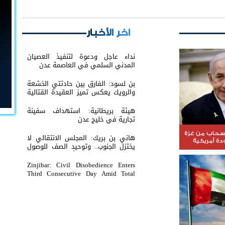
اخر الأخبار
نداء عاجل ودعوة لتنفيذ العصيان
المدني السلمي في العاصمة عدن
بن لسود: الفارق بين حادثتي الخشعة
والرويك يعكس تميز العقيدة القتالية
والثبات المعنوي للقوات الجنوبية
هيئة بريطانية: استهداف سفينة
تجارية في خليج عدن
نسحاب من غزة
هاني بن بريك: المجلس الانتقالي لا
ة أمريكية
يختزل الجنوب.. وتوحيد الصف للوصول
لاستعادة الدولة أولوية تفرضها
الحكمة
Zinjibar: Civil Disobedience Enters
Third Consecutive Day Amid Total
Commercial Compliance and
Widespread Public Engagement.