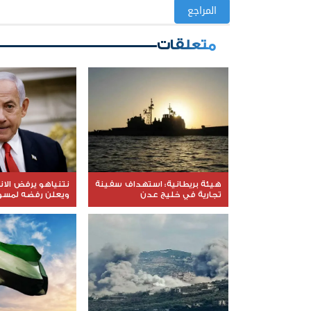
المراجع
متعلقات
هيئة بريطانية: استهداف سفينة
نتنياهو يرفض الا
تجارية في خليج عدن
ويعلن رفضه لمسود