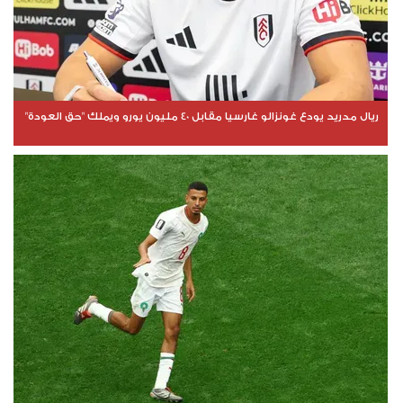
ريال مدريد يودع غونزالو غارسيا مقابل 40 مليون يورو ويملك "حق العودة"