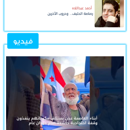
أحمد عبداللاه
رصاصة الحليف... وحروب الآخرين
فيديو
أبناء العاصمة عدن بمختلف مكوناتهم ينفذون
وقفة احتجاجية حاشدة أمام ديوان عام