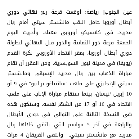
عين الجنوب|| رياضة: أوقعت قرعة ربع نهائي دوري
أبطال أوروبا حامل اللقب مانشستر سيتي أمام ريال
مدريد، في كلاسيكو أوروبي معتاد. وأُجريت اليوم
الجمعة قرعة دور الثمانية والدور قبل النهائي لبطولة
دوري أبطال أوروبا، بمقر الاتحاد الأوروبي لكرة القدم
(يويفا) في مدينة نيون السويسرية. ومن المقرر أن تقام
مباراة الذهاب بين ريال مدريد الإسباني ومانشستر
سيتي الإنجليزي على ملعب "سانتياغو برنابيو" في 9 أو
10 إبريل /نيسان، بينما ستقام مباراة الإياب على ملعب
الاتحاد في 16 أو 17 من الشهر نفسه. وستكون هذه
هي النسخة الثالثة على التوالي في دوري الأبطال
والرابعة في آخر 5 مواسم التي يلتقي خلالها ريال
مدريد مع مانشستر سيتي. والتقى الفريقان 4 مرات