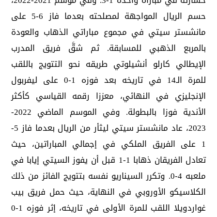
خسارته في مباراة واحدة 1-3. وفي موسم 2021-2022،
حسم الريال المواجهة لمصلحته بعدما فاز 6-5 على
مانشستر سيتي في مجموع مباراتي الذهاب والعودة
بالمربع الذهبي للمسابقة. ثم شقَّ فريق المدرب
الإيطالي كارلو أنشيلوتي طريقه نحو التتويج باللقب
للمرة الـ14 في تاريخه بعد فوزه 1-0 على ليفربول
الإنجليزي في النهائي، معززا رقمه القياسي كأكثر
الأندية فوزا بالبطولة. وفي الموسم الماضي 2022-
2023، عاد مانشستر سيتي ليثأر من الريال بعدما فاز 5-
1 على الفريق الملكي في إجمالي المباراتين، حيث
تعادل الفريقان ذهابا 1-1 قبل أن يفوز السيتي إيابا في
ملعبه 4-0. وتكرر السيناريو نفسه بتتويج الفائز من ذلك
الكلاسيكو الأوروبي في النهاية، حيث حمل فريق بيب
غواردويلا اللقب للمرة الأولى في تاريخه، إثر فوزه 1-0