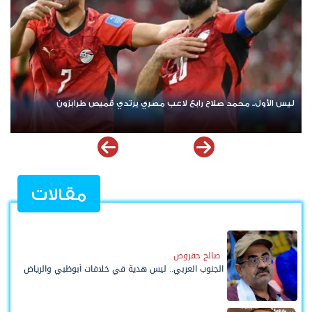
ريال مدريد يودع غونزالو غارسيا مقابل 40 مليون يورو ويملك "حق العودة"
مقالات
صالح حقروص
الجنوب العربي.. ليس هدية في خلافات أبوظبي والرياض