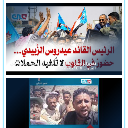
تقريرالرئيس القائد عيدروس الزُبيدي... حضورٌ في
القلوب لا تُلغيه الحملات