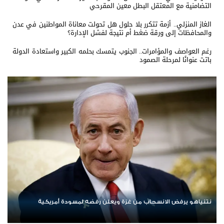
التضامنية مع المعتقل البطل معين المقرحي
الغاز المنزلي.. أزمة تتكرر بلا حلول هل تحولت معاناة المواطنين في عدن
والمحافظات إلى ورقة ضغط أم نتيجة لفشل الإدارة؟
رغم العواصف والمؤامرات.. الجنوب يتمسك بحلمه الكبير واستعادة الدولة
باتت عنوانًا لمرحلة الصمود
ردا على «خروقات» حزب الله.. إسرائيل تشن ضربات على جنوب لبنان