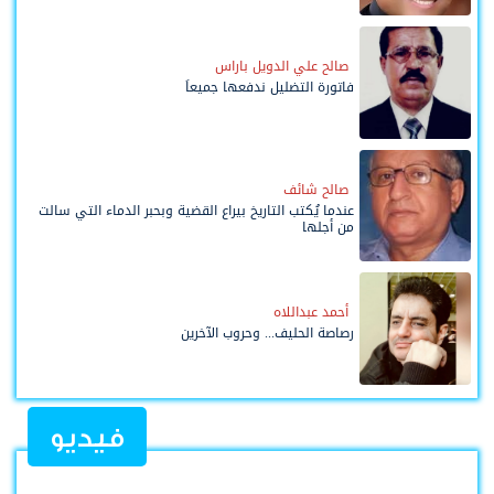
صالح علي الدويل باراس
فاتورة التضليل ندفعها جميعاً
صالح شائف
عندما يُكتب التاريخ بيراع القضية وبحبر الدماء التي سالت
من أجلها
أحمد عبداللاه
رصاصة الحليف... وحروب الآخرين
فيديو