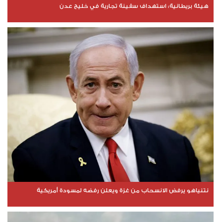
هيئة بريطانية: استهداف سفينة تجارية في خليج عدن
نتنياهو يرفض الانسحاب من غزة ويعلن رفضه لمسودة أمريكية