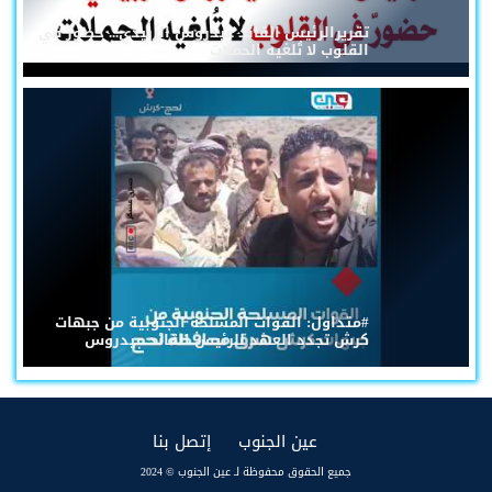
تقريرالرئيس القائد عيدروس الزُبيدي... حضورٌ في
القلوب لا تُلغيه الحملات
#متداول: القوات المسلحة الجنوبية من جبهات
كرش تجدد العهد للرئيس القائد عيدروس
(current)
(current)
عين الجنوب
إتصل بنا
جميع الحقوق محفوظة لـ عين الجنوب © 2024