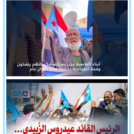
أبناء العاصمة عدن بمختلف مكوناتهم ينفذون
وقفة احتجاجية حاشدة أمام ديوان عام