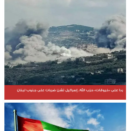
ردا على «خروقات» حزب الله.. إسرائيل تشن ضربات على جنوب لبنان