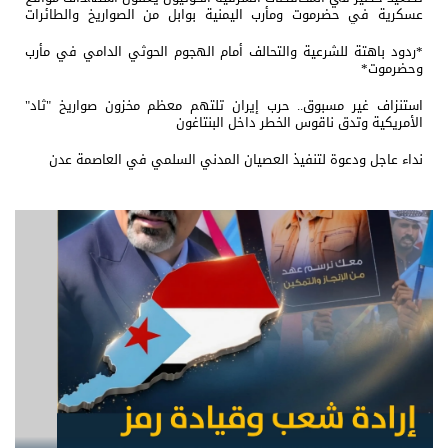
عسكرية في حضرموت ومأرب اليمنية بوابل من الصواريخ والطائرات
المسيّرة
*ردود باهتة للشرعية والتحالف أمام الهجوم الحوثي الدامي في مأرب
وحضرموت*
استنزاف غير مسبوق.. حرب إيران تلتهم معظم مخزون صواريخ "ثاد"
الأمريكية وتدق ناقوس الخطر داخل البنتاغون
نداء عاجل ودعوة لتنفيذ العصيان المدني السلمي في العاصمة عدن