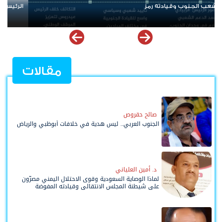
الرئيس عيدروس الزُبيدي.. نبض الجنوب ورمز إرادته
مقالات
صالح حقروص
الجنوب العربي.. ليس هدية في خلافات أبوظبي والرياض
د. أمين العلياني
لماذا الوصاية السعودية وقوى الاحتلال اليمني مصرّون
على شيطنة المجلس الانتقالي وقيادته المفوضة
وحواضنه الشعبية؟