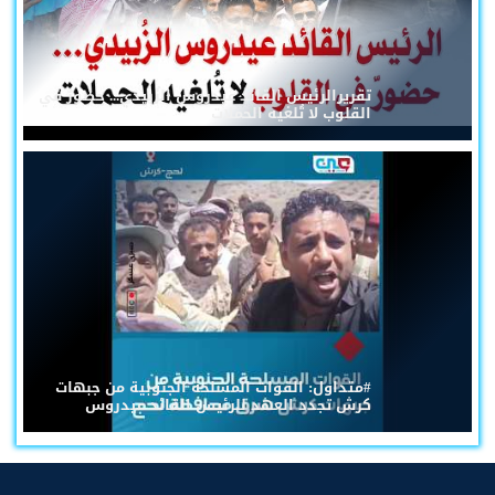
تقريرالرئيس القائد عيدروس الزُبيدي... حضورٌ في
القلوب لا تُلغيه الحملات
#متداول: القوات المسلحة الجنوبية من جبهات
كرش تجدد العهد للرئيس القائد عيدروس