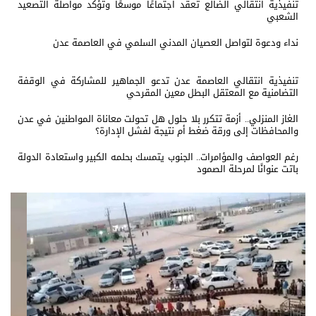
تنفيذية انتقالي الضالع تعقد اجتماعًا موسعًا وتؤكد مواصلة التصعيد
الشعبي
نداء ودعوة لتواصل العصيان المدني السلمي في العاصمة عدن
تنفيذية انتقالي العاصمة عدن تدعو الجماهير للمشاركة في الوقفة
التضامنية مع المعتقل البطل معين المقرحي
الغاز المنزلي.. أزمة تتكرر بلا حلول هل تحولت معاناة المواطنين في عدن
والمحافظات إلى ورقة ضغط أم نتيجة لفشل الإدارة؟
رغم العواصف والمؤامرات.. الجنوب يتمسك بحلمه الكبير واستعادة الدولة
باتت عنوانًا لمرحلة الصمود