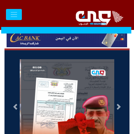
السابق
التالى