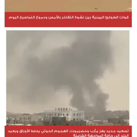
قوات الطوارئ اليمنية بين نشوة التفاخر بالأمس ودموع التماسيح اليوم
تصعيد جديد يهز مأرب وحضرموت.. الهجوم الحوثي يخلط الأوراق ويعيد
البلد إلى حافة المواجهة الشاملة