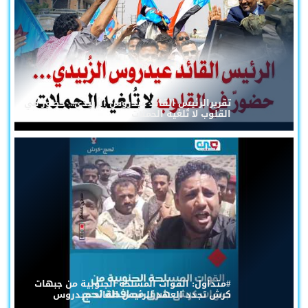
تقريرالرئيس القائد عيدروس الزُبيدي... حضورٌ في
القلوب لا تُلغيه الحملات
#متداول: القوات المسلحة الجنوبية من جبهات
كرش تجدد العهد للرئيس القائد عيدروس