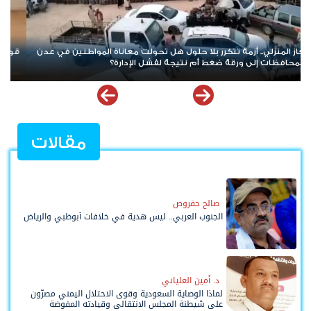
قوات الطوارئ اليمنية بين نشوة التفاخر بالأمس ودموع التماسيح اليوم
تص
ال
مقالات
صالح حقروص
الجنوب العربي.. ليس هدية في خلافات أبوظبي والرياض
د. أمين العلياني
لماذا الوصاية السعودية وقوى الاحتلال اليمني مصرّون
على شيطنة المجلس الانتقالي وقيادته المفوضة