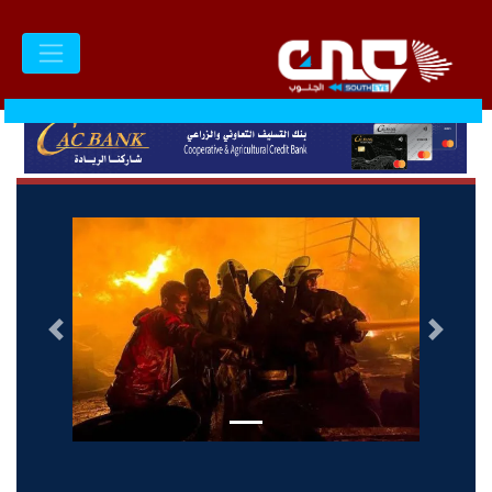
السابق
التالى