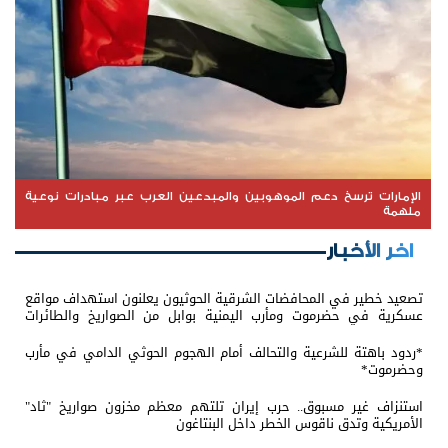
الإمارات ترسخ دعم الموهوبين والمبدعين العرب عبر مبادرات نوعية
ملهمة
اخر الأخبار
تصعيد خطير في المحافضات الشرقية الحوثيون يعلنون استهداف مواقع
عسكرية في حضرموت ومأرب اليمنية بوابل من الصواريخ والطائرات
المسيّرة
*ردود باهتة للشرعية والتحالف أمام الهجوم الحوثي الدامي في مأرب
وحضرموت*
استنزاف غير مسبوق.. حرب إيران تلتهم معظم مخزون صواريخ "ثاد"
الأمريكية وتدق ناقوس الخطر داخل البنتاغون