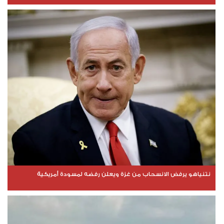
نتنياهو يرفض الانسحاب من غزة ويعلن رفضه لمسودة أمريكية