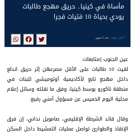
مأساة في كينيا.. حريق مهجع طالبات
يودي بحياة 10 فتيات فجرا
أخبار دولية
- منذ 2 شهر
عين الجنوب ||متابعات:
لقيت 10 طالبات على الأقل مصرعهن إثر حريق اندلع
داخل مهجع تابع لأكاديمية أوتوميشي للبنات في
منطقة ناكورو بوسط كينيا، وفق ما نقلته وسائل إعلام
محلية اليوم الخميس عن مسؤول أمني رفيع.
وقال قائد الشرطة الإقليمي، صامويل نداني، إن فرق
الإنقاذ والطوارئ تواصل عمليات التمشيط داخل السكن