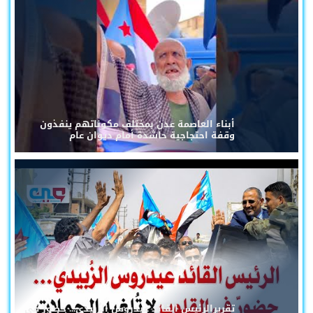
أبناء العاصمة عدن بمختلف مكوناتهم ينفذون
وقفة احتجاجية حاشدة أمام ديوان عام
تقريرالرئيس القائد عيدروس الزُبيدي... حضورٌ في