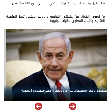
نداء عاجل ودعوة لتنفيذ العصيان المدني السلمي في العاصمة عدن
بن لسود: الفارق بين حادثتي الخشعة والرويك يعكس تميز العقيدة
القتالية والثبات المعنوي للقوات الجنوبية
ردا على «خروقات» حزب الله.. إسرائيل تشن ضربات على جنوب لبنان
الإ
مله