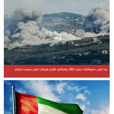
ردا على «خروقات» حزب الله.. إسرائيل تشن ضربات على جنوب لبنان