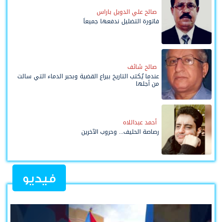
صالح علي الدويل باراس
فاتورة التضليل ندفعها جميعاً
صالح شائف
عندما يُكتب التاريخ بيراع القضية وبحبر الدماء التي سالت
من أجلها
أحمد عبداللاه
رصاصة الحليف... وحروب الآخرين
فيديو