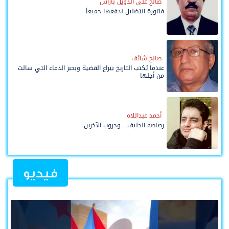
صالح علي الدويل باراس
فاتورة التضليل ندفعها جميعاً
صالح شائف
عندما يُكتب التاريخ بيراع القضية وبحبر الدماء التي سالت
من أجلها
أحمد عبداللاه
رصاصة الحليف... وحروب الآخرين
فيديو