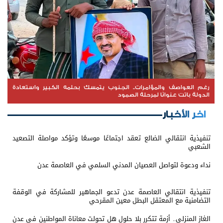
رغم العواصف والمؤامرات.. الجنوب يتمسك بحلمه الكبير واستعادة
الدولة باتت عنوانًا لمرحلة الصمود
اخر الأخبار
تنفيذية انتقالي الضالع تعقد اجتماعًا موسعًا وتؤكد مواصلة التصعيد
الشعبي
نداء ودعوة لتواصل العصيان المدني السلمي في العاصمة عدن
تنفيذية انتقالي العاصمة عدن تدعو الجماهير للمشاركة في الوقفة
التضامنية مع المعتقل البطل معين المقرحي
الغاز المنزلي.. أزمة تتكرر بلا حلول هل تحولت معاناة المواطنين في عدن