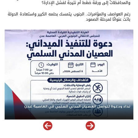
والمحافظات إلى ورقة ضغط أم نتيجة لفشل الإدارة؟
رغم العواصف والمؤامرات.. الجنوب يتمسك بحلمه الكبير واستعادة الدولة
باتت عنوانًا لمرحلة الصمود
تنفيذية انتقالي العاصمة عدن تدعو الجماهير للمشاركة في الوقفة
ر
التضامنية مع المعتقل البطل معين المقرحي
ا