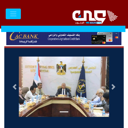
السابق
التالى