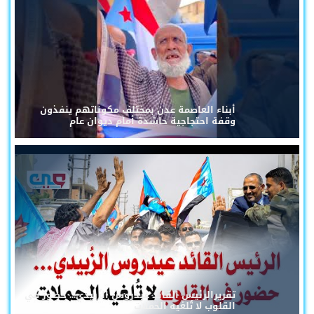
أبناء العاصمة عدن بمختلف مكوناتهم ينفذون
وقفة احتجاجية حاشدة أمام ديوان عام
تقريرالرئيس القائد عيدروس الزُبيدي... حضورٌ في
القلوب لا تُلغيه الحملات