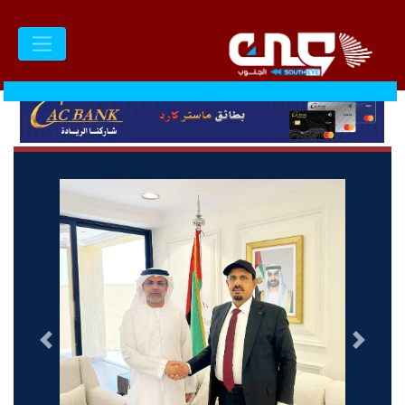
السابق
التالى