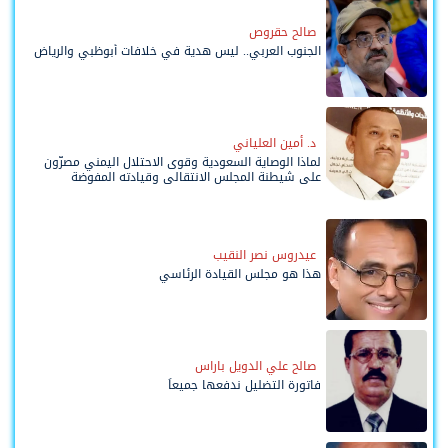
صالح حقروص
الجنوب العربي.. ليس هدية في خلافات أبوظبي والرياض
د. أمين العلياني
لماذا الوصاية السعودية وقوى الاحتلال اليمني مصرّون
على شيطنة المجلس الانتقالي وقيادته المفوضة
وحواضنه الشعبية؟
عيدروس نصر النقيب
هذا هو مجلس القيادة الرئاسي
صالح علي الدويل باراس
فاتورة التضليل ندفعها جميعاً