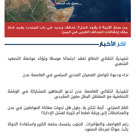
من صنع الأزمة لا يقود الحل؟.. تحالف جديد في باب المندب يعيد فتح
ملف إخفاقات التحالف العربي في اليمن
اخر الأخبار
تنفيذية انتقالي الضالع تعقد اجتماعًا موسعًا وتؤكد مواصلة التصعيد
الشعبي
نداء ودعوة لتواصل العصيان المدني السلمي في العاصمة عدن
تنفيذية انتقالي العاصمة عدن تدعو الجماهير للمشاركة في الوقفة
التضامنية مع المعتقل البطل معين المقرحي
الغاز المنزلي.. أزمة تتكرر بلا حلول هل تحولت معاناة المواطنين في عدن
والمحافظات إلى ورقة ضغط أم نتيجة لفشل الإدارة؟
رغم العواصف والمؤامرات.. الجنوب يتمسك بحلمه الكبير واستعادة الدولة
باتت عنوانًا لمرحلة الصمود