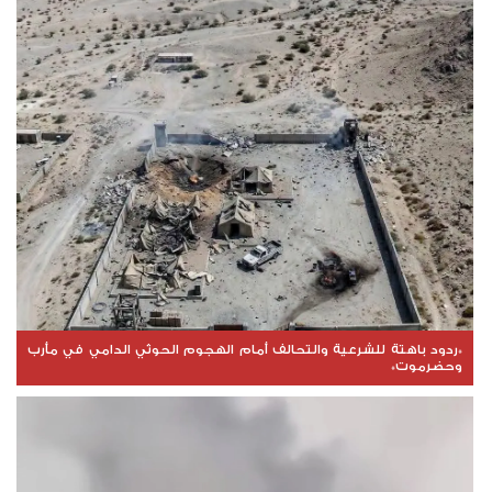
*ردود باهتة للشرعية والتحالف أمام الهجوم الحوثي الدامي في مأرب
وحضرموت*