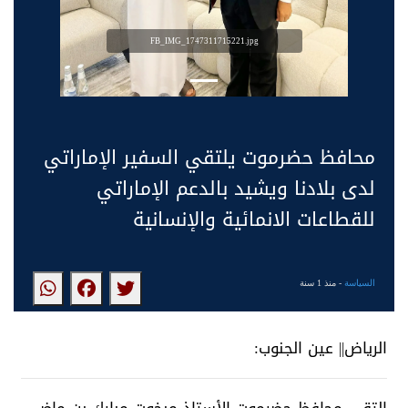
FB_IMG_1747311715221.jpg
محافظ حضرموت يلتقي السفير الإماراتي
لدى بلادنا ويشيد بالدعم الإماراتي
للقطاعات الانمائية والإنسانية
السياسة
- منذ 1 سنة
الرياض|| عين الجنوب: