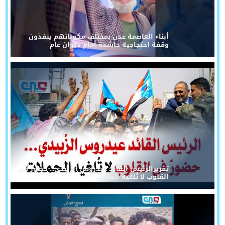
أبناء العاصمة عدن بمختلف مكوناتهم ينفذون
وقفة احتجاجية حاشدة أمام ديوان عام
تقريرالرئيس القائد عيدروس الزُبيدي... حضورٌ في
القلوب لا تُلغيه الحملات