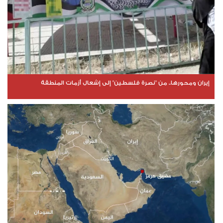
إيران ومحورها.. من "نصرة فلسطين" إلى إشعال أزمات المنطقة