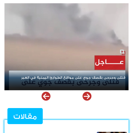
إيران ومحورها.. من "نصرة فلسطين" إلى إشعال أزمات المنطقة
من 
ملف
مقالات