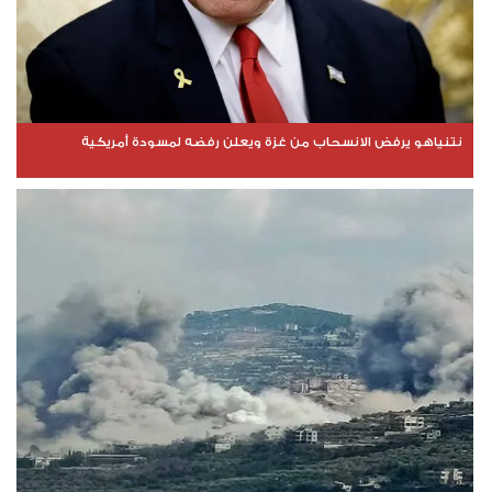
نتنياهو يرفض الانسحاب من غزة ويعلن رفضه لمسودة أمريكية