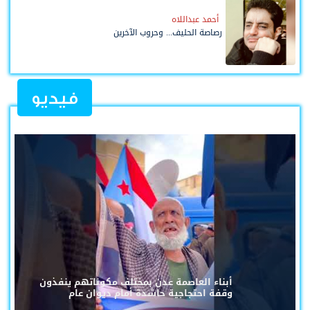
أحمد عبداللاه
رصاصة الحليف... وحروب الآخرين
فيديو
أبناء العاصمة عدن بمختلف مكوناتهم ينفذون
وقفة احتجاجية حاشدة أمام ديوان عام