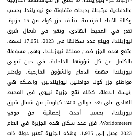
«ارتباط حر» بنيوزيلندا، ما يعني أن سياساتهما الخارجية
والدفاعية مرتبطة بدرجات متفاوتة مع نيوزيلندا، بحسب
وكالة الأنباء الفرنسية. تتألف جزر كوك من 15 جزيرة،
تقع في المحيط الهادئ، وتقع في شمال شرق
نيوزيلندا، ويبلغ عدد سكانها في 2023، 17,051 نسمة،
وتقع هذه الجزر ضمن مملكة نيوزيلندا، وهي مسؤولة
بالكامل عن كل شؤونها الداخلية، في حين تتولى
نيوزيلندا مهمة الدفاع والشؤون الخارجية، ويُعتبر
مواطنو جزر كوك مواطنين نيوزيلنديين، والملكة هي
رئيسة الدولة. كذلك تقع جزيرة نييوي في المحيط
الهادئ على بعد حوالي 2400 كيلومتر من شمال شرق
نيوزيلندا، بحسب أحدث إحصائية من موقع
Worldometers، فإن عدد سكان هذه الجزيرة في العام
2023 وصل إلى 1,935، وهذه الجزيرة تعتبر دولة ذات