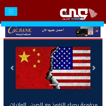
السابق
التالى
مدفوعة بصراع النفوذ مع الصين.. الولايات