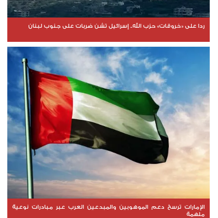
ردا على «خروقات» حزب الله.. إسرائيل تشن ضربات على جنوب لبنان
الإمارات ترسخ دعم الموهوبين والمبدعين العرب عبر مبادرات نوعية
ملهمة