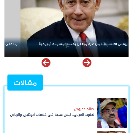
قات» حزب الله.. إسرائيل تشن ضربات على جنوب لبنان
الإمارات ترسخ دعم
ملهمة
مقالات
صالح حقروص
الجنوب العربي.. ليس هدية في خلافات أبوظبي والرياض