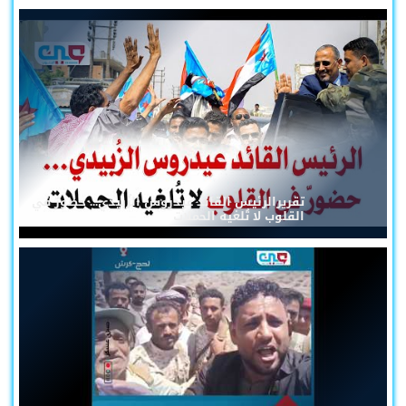
تقريرالرئيس القائد عيدروس الزُبيدي... حضورٌ في
القلوب لا تُلغيه الحملات