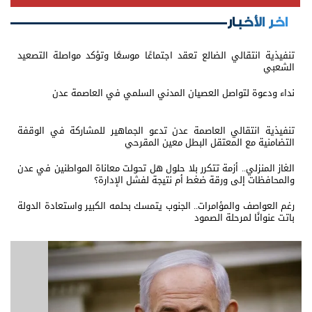
اخر الأخبار
تنفيذية انتقالي الضالع تعقد اجتماعًا موسعًا وتؤكد مواصلة التصعيد
الشعبي
نداء ودعوة لتواصل العصيان المدني السلمي في العاصمة عدن
تنفيذية انتقالي العاصمة عدن تدعو الجماهير للمشاركة في الوقفة
التضامنية مع المعتقل البطل معين المقرحي
الغاز المنزلي.. أزمة تتكرر بلا حلول هل تحولت معاناة المواطنين في عدن
والمحافظات إلى ورقة ضغط أم نتيجة لفشل الإدارة؟
رغم العواصف والمؤامرات.. الجنوب يتمسك بحلمه الكبير واستعادة الدولة
باتت عنوانًا لمرحلة الصمود