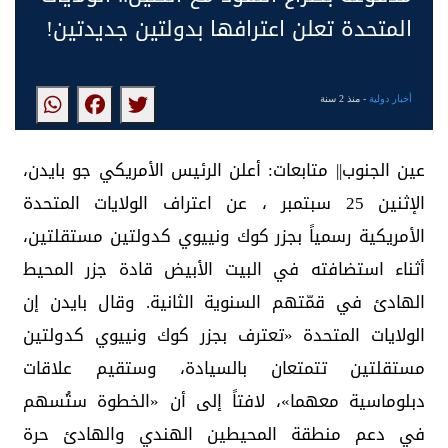
المتحدة تعلن اعترافها بدولتين جديدتين!
أخبار دولية
- منذ 2 سنة
عين الجنوب|| متابعات: أعلن الرئيس الأمريكي جو بايدن،
الإثنين 25 سبتمبر ، عن اعتراف الولايات المتحدة
الأمريكية رسمياً بجزر كوك ونييوي كدولتين مستقلتين،
أثناء استضافته في البيت الأبيض قادة جزر المحيط
الهادئ في قمّتهم السنوية الثانية. وقال بايدن إن
الولايات المتحدة «تعترف بجزر كوك ونييوي كدولتين
مستقلتين تتمتعان بالسيادة، وستقيم علاقات
دبلوماسية معهما»، لافتاً إلى أن «الخطوة ستُسهم
في دعم منطقة المحيطين الهندي والهادئ حرة