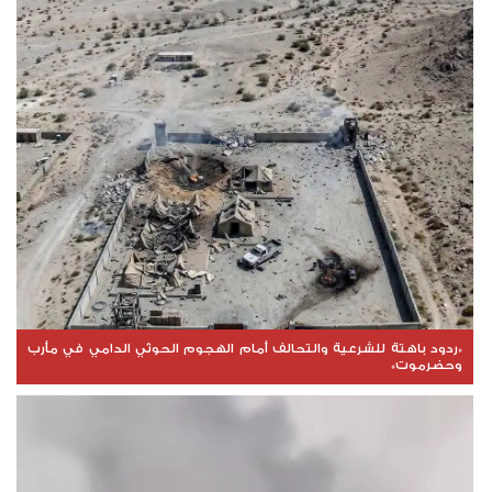
*ردود باهتة للشرعية والتحالف أمام الهجوم الحوثي الدامي في مأرب
وحضرموت*