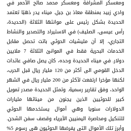
ومعسكر المشرافة ومعسكر محمد صالح الأحمر في
وادي زبيد بمنطقة معاذ بن جبل. ميناء يدر ذهبًا تعتمد
الحديدة بشكل رئيس على موانئها الثلاثة (الحديدة،
رأس عيسى، الصليف) في الاستيراد والتصدير والنشاط
التجاري، إلا أن مليشيات الحوثي باتت تحصل مقابل
الخدمات البحرية فقط في الموانئ الثلاثة 7 ملايين
دولار. في ميناء الحديدة وحده، كان يصل صافي عائدات
الدخل القومي الى أكثر من 120 مليار ريال قبل الحرب،
لكنها مؤخرا ارتفعت لأكثر من 200 مليار ريال في الشهر
الواحد، وفق تقارير رسمية. وتمثل الحديدة مصدر تمويل
كبير للحوثيين الذين يجنون من مينائها مليارات
الدولارات سنويا وهي أموال يستخدمها الحوثي
للتنكيل ومحاصرة اليمنيين الأبرياء وقصف سفن الشحن.
وأبرز تلك الأموال التي يفرضها الحوثيون هي رسوم 5%