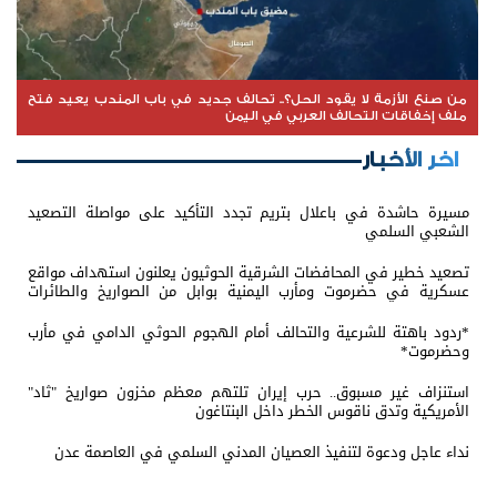
من صنع الأزمة لا يقود الحل؟.. تحالف جديد في باب المندب يعيد فتح
ملف إخفاقات التحالف العربي في اليمن
اخر الأخبار
مسيرة حاشدة في باعلال بتريم تجدد التأكيد على مواصلة التصعيد
الشعبي السلمي
تصعيد خطير في المحافضات الشرقية الحوثيون يعلنون استهداف مواقع
عسكرية في حضرموت ومأرب اليمنية بوابل من الصواريخ والطائرات
المسيّرة
*ردود باهتة للشرعية والتحالف أمام الهجوم الحوثي الدامي في مأرب
وحضرموت*
استنزاف غير مسبوق.. حرب إيران تلتهم معظم مخزون صواريخ "ثاد"
الأمريكية وتدق ناقوس الخطر داخل البنتاغون
نداء عاجل ودعوة لتنفيذ العصيان المدني السلمي في العاصمة عدن