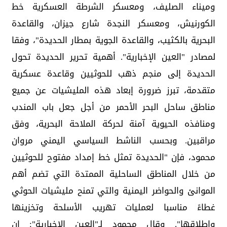
وميناء الصليف، ومعسكر الشرطة العسكرية خط
الكورنيش، ومعسكر النجدة شارع جيزان، والقاعدة
البحرية بالكثيب، والقاعدة الجوية بمطار الحديدة"، وفقا
لمصادر "العين الإخبارية". أهمية تحرير الحديدة تحول
الحديدة إلى منجم ذهب للحوثيين وقاعدة عسكرية
متقدمة، تبرز ضرورة إبعاد هذه المليشيات عن جميع
مناطق ساحل البحر الأحمر من أجل جعل باب المندب
ومنافذه الحيوية آمنة لحركة الملاحة البحرية، وفق
مراقبين. وبحسب الناشط السياسي اليمني مروان
محمود، فإن "الحديدة تمثل خط إمداد مفتوح للحوثيين
من خلال المناطق الساحلية الممتدة التي تضم أهم
الموانئ والحواضر اليمنية والتي تمنح مليشيات الحوثي
غطاءً مناسبا لعمليات تهريب الأسلحة وتخزينها
وإطلاقها". وقال محمود لـ"العين الإخبارية": إن