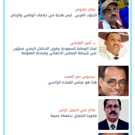
صالح حقروص
الجنوب العربي.. ليس هدية في خلافات أبوظبي والرياض
د. أمين العلياني
لماذا الوصاية السعودية وقوى الاحتلال اليمني مصرّون
على شيطنة المجلس الانتقالي وقيادته المفوضة
وحواضنه الشعبية؟
عيدروس نصر النقيب
هذا هو مجلس القيادة الرئاسي
صالح علي الدويل باراس
فاتورة التضليل ندفعها جميعاً