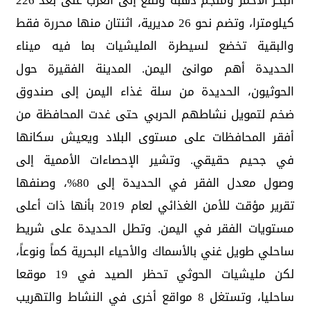
البحر الأحمر ومنجم ذهبه وتقع إلى الغرب على بعد 226
كيلومترا، وتضم نحو 26 مديرية، اثنتان منها محررة فقط
والبقية تخضع لسيطرة المليشيات بما فيه ميناء
الحديدة أهم موانئ اليمن. المدينة الفقيرة حول
الحوثيون، الحديدة من سلة غذاء اليمن إلى صندوق
ضخم لتمويل نشاطهم الحربي حتى غدت المحافظة من
أفقر المحافظات على مستوى البلاد ويعيش سكانها
في جحيم حقيقي. وتشير الإحصاءات الأممية إلى
وصول معدل الفقر في الحديدة إلى 80%، وصنفها
تقرير مؤقت للأمن الغذائي لعام 2019 بأنها ذات أعلى
مستويات الفقر في اليمن. وتطل الحديدة على شريط
ساحلي طويل غني بالأسماك والأحياء البحرية كماً ونوعاً،
لكن مليشيات الحوثي تحظر الصيد في 19 موقعا
ساحليا، وتستغل 8 مواقع أخرى في النشاط والتهريب