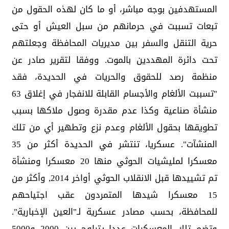
المستهدفين بوجه مباشر، أو ما كان لهذه الحقول من
تبعات تسببت في حرمانهم من سبل العيش أو حتى
حرية التنقل والسفر بين مديريات المحافظة وجعلتهم
تحت دائرة المهددين بالموت. ووفقا لتقرير صادر عن
منظمة رصد للحقوق والحريات في الحديدة، فقد
"تسببت الألغام والأجسام القابلة للانفجار في إغلاق 63
منشأة صناعية وكذا عدم مقدرة وصول ملاكها بسبب
تطويقها بحقول الألغام وعدم نزع وتطهير أي من تلك
المنشآت". عسكريا، تنتشر في الحديدة أكثر من 35
معسكرا لمليشيات الحوثي منها 20 معسكرا ومنشأة
تم تشييدها قبل الانقلاب الحوثي أواخر 2014, وأكثر من
15 معسكرا شيدها المتمردون عقب اجتياحهم
للمحافظة، بحسب مصادر عسكرية لـ"العين الإخبارية".
وتضم تلك المعسكرات عددا يتراوح بين 2000 و5000