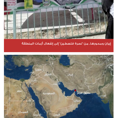
إيران ومحورها.. من "نصرة فلسطين" إلى إشعال أزمات المنطقة