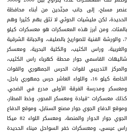
عنصر مسلح، إلى جانب مجنّدين من أبناء محافظة
الحديدة، لكن مليشيات الحوثي لا تثق بهم كثيرا وهم
بالمئات. ومن أبرز هذه المعسكرات هو معسكرات كيلو
7، والورشة الفنية للصواريخ بالصليف، والجبانة الشرقية
والغربية، وراس الكثيب، والكلية البحرية، ومعسكر
شاليهات القاسمي جوار محطة كهرباء راس الكثيب،
والمركز التدريبي لقوات الحرس الجمهوري والقوات
الخاصة كيلو 16، واللواء العاشر حرس جمهوري باجل،
ومعسكر ومدرسة الفرقة الأولى مدرع في الضحي.
كذلك معسكرات "قيادة ومعسكر المحور، وخط المطار،
وموقع الدفاع الجوي جوار مصنع السنابل، وموقع الدفاع
الجوي جوار الدوار والمنصة، ومعسكر اللواء 82 ميكا
راس عيسى، ومعسكرات خفر السواحل ميناء الحديدة