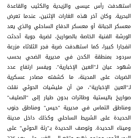
استهدفت رأس عيسى والزيدية والكثيب والقاعدة
البحرية. وكان آخر هذه الغارات الإثنين، عندما تعرض
معسكر الجبانة أو معسكر الدفاع الساحلي والذي يعد
الورشة الفنية الخاصة بالصواريخ، لضربة جوية أحدثت
انفجارا كبيرا، كما استهدفت ضربة فجر الثلاثاء مزرعة
سردود بمنطقة الكدن في مديرية الضحي بحسب
شهود عيان لـ"العين الإخبارية". ويفسر ارتفاع عدد
الضربات على المدينة، ما كشفته مصادر عسكرية
لـ"العين الإخبارية"، من أن مليشيات الحوثي نقلت
صواريخ باليستية وطائرات بدون طيار إلى "الصليف"
ومناطق التماس في مديرية "حيس" ومناطق جنوب
الحديدة على الشريط الساحلي وكذلك داخل مدينة
وميناء الحديدة. وتوصف الحديدة بـ"رئة الحوثي" على