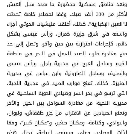
وتعد مناطق عسكرية محظورة ما هدد سبل العيش
لأكثر من 330 ألف صياد، وفقا لمصادر خاصة تحدثت
لـ"العين الإخبارية". كذلك، أغلقت مليشيات الحوثي أجزاء
واسعة في شرق جزيرة كمران، ورأس عيسى بشكل
دائم، كإجراءات احترازية بين حين وآخر، وتصل إلى حد
منع مغادرة قارب الصيد للعمل في البحر في منطقة
القيم وساحل العرج في مديرية باجل، ورأس عيسى
والصليف وساحل الهارونية وابن عباس في مديرية
المنيرة. كذلك، تمنع قوارب الصيد في مديرية اللحية،
التي ترسو في بحر السر وصيادي الخوبة الساحلية في
مديرية اللحية، من مغادرة السواحل بين الحين والآخر
وتمنع الصيادين من الاقتراب من جزر طفقاش، ولبوان،
والبوادي، وكتامة، وعكبان صغير، و"عكبان كبير"، وفقا
لذات المصادر. وعلى مستوى الزراعة، تحتل هذه