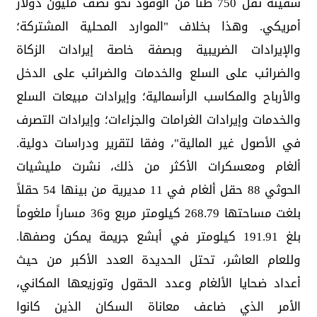
سفينة تقل 750 طنا من الوقود نحو نصف مليون دولار
أمريكي. وهذا بخلاف "الموارد المحلية المشتركة؛
والإيرادات الضريبية وبصفة خاصة إيرادات الزكاة
والضرائب على السلع والخدمات والضرائب على الدخل
والأرباح والمكاسب الرأسمالية؛ وإيرادات مبيعات السلع
والخدمات وإيرادات الغرامات والجزاءات؛ وإيرادات التصرف
في الأصول غير المالية"، وفقا لتقرير ودراسات دولية.
ألغام ومعسكرات الأكثر من ذلك، نشرت مليشيات
الحوثي 88 حقل ألغام في 11 مديرية من بينها 54 حقلاً
بلغت مساحتها 268.79 كيلومتر مربع و36 مساراً ملغوماً
بلغ 191.91 كيلومتر في أبشع جريمة يمكن وصفها.
وللعام العاشر، تحتل الحديدة العدد الأكبر من حيث
أعداد ضحايا الألغام وعدد الحقول وتوزيعها المكاني،
الأمر الذي ضاعف معاناة السكان الذين كانوا