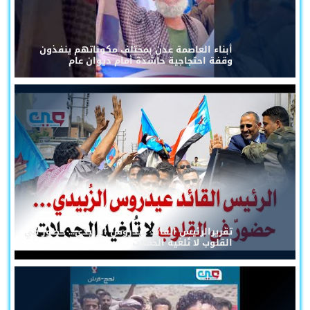
أبناء العاصمة عدن بمختلف مكوناتهم ينفذون
وقفة احتجاجية حاشدة أمام ديوان عام
تقريرالرئيس القائد عيدروس الزُبيدي... حضورٌ في
القلوب لا تُلغيه الحملات