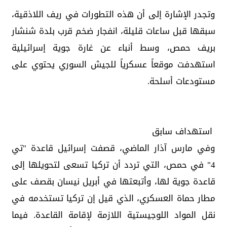
وتجدر الإشارة إلى أن هذه التطورات في ريف اللاذقية،
سبقها قبل ساعات قليلة، انفجار ضخم قرب بلدة شنشار
بريف حمص، وسط أنباء عن غارة جوية إسرائيلية
استهدفت موقعاً عسكرياً للجيش السوري يحتوي على
مستودعات أسلحة.
استهداف سابق
وفي مارس آذار الماضي، قصفت إسرائيل قاعدة "تي
4" في حمص، التي تردد أن تركيا تسعى لتحويلها إلى
قاعدة جوية لها، وأتبعتها في أبريل نيسان بقصف على
مطار حماة العسكري، الذي قيل إن تركيا تستخدمه في
نقل المواد اللوجيستية اللازمة لإقامة القاعدة. فيما