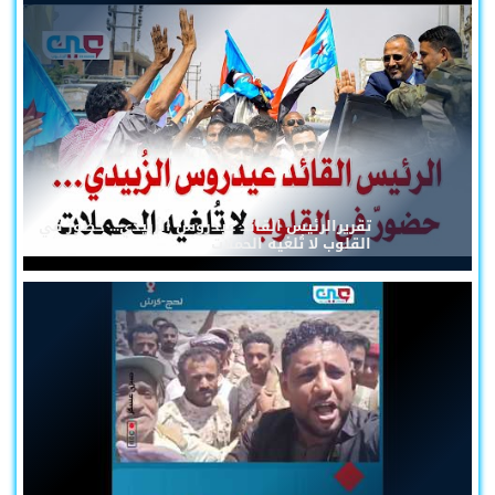
تقريرالرئيس القائد عيدروس الزُبيدي... حضورٌ في
القلوب لا تُلغيه الحملات