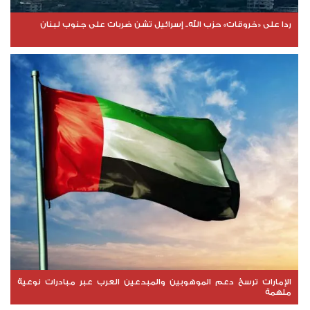
ردا على «خروقات» حزب الله.. إسرائيل تشن ضربات على جنوب لبنان
الإمارات ترسخ دعم الموهوبين والمبدعين العرب عبر مبادرات نوعية
ملهمة