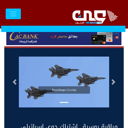
السابق
التالى
ResizeImage (1).webp
مراقبة روسية.. اشتباك جوي إسرائيلي