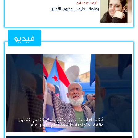
أحمد عبداللاه
رصاصة الحليف... وحروب الآخرين
فيديو
أبناء العاصمة عدن بمختلف مكوناتهم ينفذون
وقفة احتجاجية حاشدة أمام ديوان عام