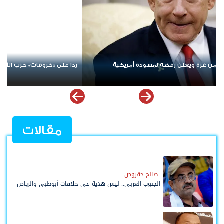
وب لبنان
الإمارات ترسخ دعم الموهوبين والمبدعين العرب عبر مبادرات ن
ملهمة
مقالات
صالح حقروص
الجنوب العربي.. ليس هدية في خلافات أبوظبي والرياض