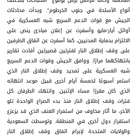
العاصمة وكالة فرانس برس بوقوع "اشتباكات بمختلف
أنواع الأسلحة في جنوب الخرطوم". وبدأت محادثات
الجيش مع قوات الدعم السريع شبه العسكرية في
أوائل أيار/مايو وأسفرت عن إعلان مبادئ ينص على
الالتزام بحماية المدنيين، كما أسفرت عن اتفاق الطرفين
على وقف إطلاق النار لفترتين قصيرتين أفادت تقارير
بانتهاكهما مرارًا. ووافق الجيش وقوات الدعم السريع
شبه العسكرية على تمديد وقف إطلاق النار الذي
استمر أسبوعًا لخمسة أيام أخرى قبيل موعد انتهائه
الذي كان مقررًا مساء الإثنين. وانتهك الطرفان كل
فترات وقف إطلاق النار منذ بدء الصراع الواحدة تلو
الآخر، ما أثار مخاوف من استمرار العنف الذي قد يزعزع
استقرار دول أخرى في المنطقة. وتوسطت السعودية
والولايات المتحدة لإبرام اتفاق وقف إطلاق النار