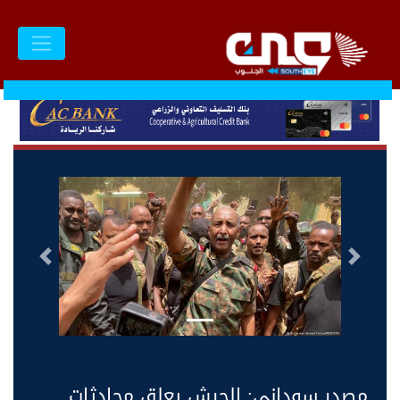
السابق
التالى
مصدر سوداني: الجيش يعلق محادثات