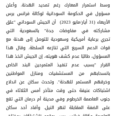
وسط استمرار المعارك رغم تمديد الهدنة. وأعلن
مسؤول في الحكومة السودانية لوكالة فرانس برس
الأربعاء (31 أيار/مايو 2023) أن الجيش السوداني "علق
مشاركته في مفاوضات جدة" بالسعودية التي
تجري برعاية أمريكية وسعودية للتوصل إلى هدنة مع
قوات الدعم السريع التي تنازعه السلطة. وقال هذا
المسؤول، طالبًا عدم كشف هويته، إن الجيش اتخذ هذا
القرار "بسبب عدم تنفيذ المتمردين البند الخاص
بانسحابهم من المستشفيات ومنازل المواطنين
وخرقهم المستمر للهدنة". وتحدث سكان عن اندلاع
اشتباكات عنيفة حتى وقت متأخر أمس الثلاثاء في
جنوب العاصمة الخرطوم وفي مدينة أم درمان التي تقع
على الضفة المقابلة لنهر النيل. وأفاد أحد سكان