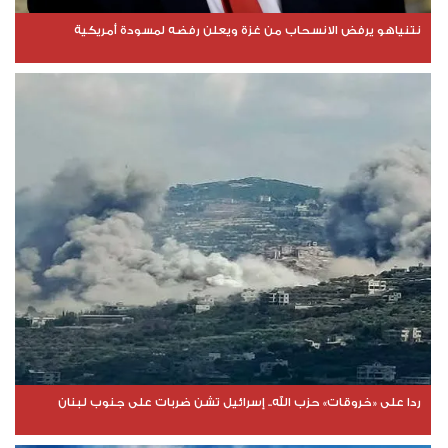
نتنياهو يرفض الانسحاب من غزة ويعلن رفضه لمسودة أمريكية
ردا على «خروقات» حزب الله.. إسرائيل تشن ضربات على جنوب لبنان