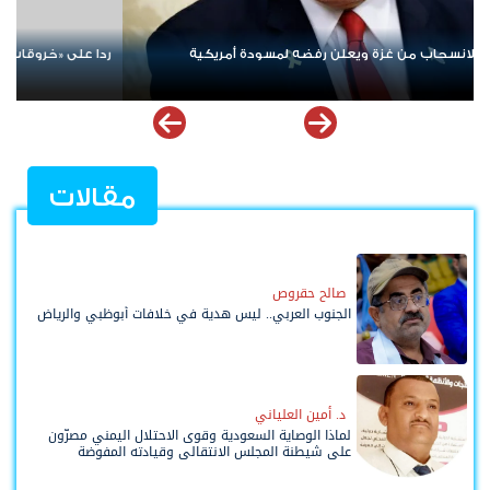
زب الله.. إسرائيل تشن ضربات على جنوب لبنان
الإمارات ترسخ دعم الموه
ملهمة
مقالات
صالح حقروص
الجنوب العربي.. ليس هدية في خلافات أبوظبي والرياض
د. أمين العلياني
لماذا الوصاية السعودية وقوى الاحتلال اليمني مصرّون
على شيطنة المجلس الانتقالي وقيادته المفوضة
وحواضنه الشعبية؟