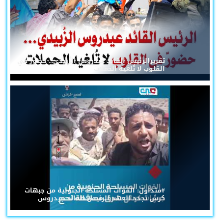
تقريرالرئيس القائد عيدروس الزُبيدي... حضورٌ في
القلوب لا تُلغيه الحملات
#متداول: القوات المسلحة الجنوبية من جبهات
كرش تجدد العهد للرئيس القائد عيدروس