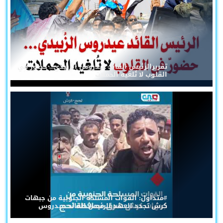
تقريرالرئيس القائد عيدروس الزُبيدي... حضورٌ في
القلوب لا تُلغيه الحملات
#متداول: القوات المسلحة الجنوبية من جبهات
كرش تجدد العهد للرئيس القائد عيدروس