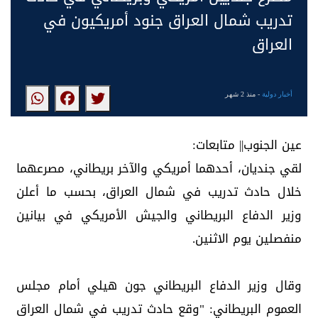
تدريب شمال العراق جنود أمريكيون في
العراق
أخبار دولية
- منذ 2 شهر
عين الجنوب|| متابعات:
لقي جنديان، أحدهما أمريكي والآخر بريطاني، مصرعهما
خلال حادث تدريب في شمال العراق، بحسب ما أعلن
وزير الدفاع البريطاني والجيش الأمريكي في بيانين
منفصلين يوم الاثنين.
وقال وزير الدفاع البريطاني جون هيلي أمام مجلس
العموم البريطاني: "وقع حادث تدريب في شمال العراق