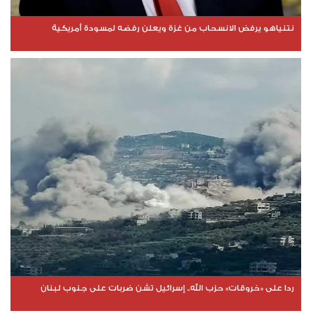
نتنياهو يرفض الانسحاب من غزة ويعلن رفضه لمسودة أمريكية
ردا على «خروقات» حزب الله.. إسرائيل تشن ضربات على جنوب لبنان