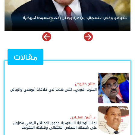
ردا على «خروقات» حزب الله.. إسرائيل تشن ضربات على جنوب لبنان
مقالات
صالح حقروص
الجنوب العربي.. ليس هدية في خلافات أبوظبي والرياض
د. أمين العلياني
لماذا الوصاية السعودية وقوى الاحتلال اليمني مصرّون
على شيطنة المجلس الانتقالي وقيادته المفوضة
وحواضنه الشعبية؟