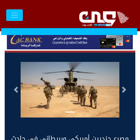
السابق
التالى
مصرع جنديين أمريكي وبريطاني في حادث