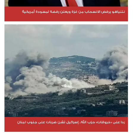
نتنياهو يرفض الانسحاب من غزة ويعلن رفضه لمسودة أمريكية
ردا على «خروقات» حزب الله.. إسرائيل تشن ضربات على جنوب لبنان