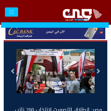
السابق
التالى
153.jpg
مصر: انطلاق التصويت لانتخاب 200 نائب