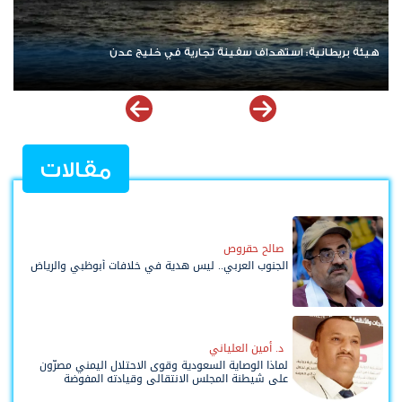
نتنياهو يرفض الانسحاب من غزة ويعلن رفضه لمسودة أمريكية
مقالات
صالح حقروص
الجنوب العربي.. ليس هدية في خلافات أبوظبي والرياض
د. أمين العلياني
لماذا الوصاية السعودية وقوى الاحتلال اليمني مصرّون
على شيطنة المجلس الانتقالي وقيادته المفوضة
وحواضنه الشعبية؟