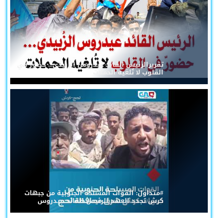
تقريرالرئيس القائد عيدروس الزُبيدي... حضورٌ في
القلوب لا تُلغيه الحملات
#متداول: القوات المسلحة الجنوبية من جبهات
كرش تجدد العهد للرئيس القائد عيدروس