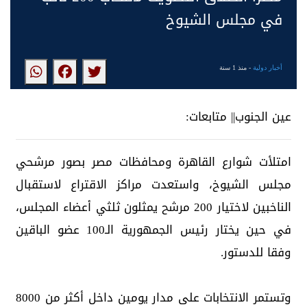
في مجلس الشيوخ
أخبار دولية
- منذ 1 سنة
عين الجنوب|| متابعات:
امتلأت شوارع القاهرة ومحافظات مصر بصور مرشحي
مجلس الشيوخ، واستعدت مراكز الاقتراع لاستقبال
الناخبين لاختيار 200 مرشح يمثلون ثلثي أعضاء المجلس،
في حين يختار رئيس الجمهورية الـ100 عضو الباقين
وفقا للدستور.
وتستمر الانتخابات على مدار يومين داخل أكثر من 8000