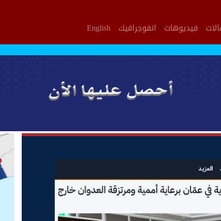
لات
فيديوهات
انفوجرافيك
English