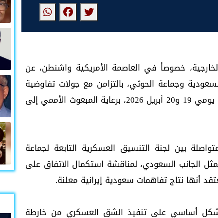
خارجية، خصوصاً في العاصمة الأمريكية واشنطن، عن
السعودية وجماعة الحوثي، بالتزامن مع جولات تفاوضية
مكثفة شهدتها العاصمة الأردنية عمّان خلال يومي 19 و20 أبريل 2026، برعاية المبعوث الأممي إلى
اصلة بين لجنة التنسيق العسكرية التابعة لجماعة
مثل الجانب السعودي، لمناقشة استكمال الاتفاق على
قد أنها نتاج تفاهمات سعودية إيرانية معلنة.
بشكل أساسي على تنفيذ الشق العسكري من خارطة