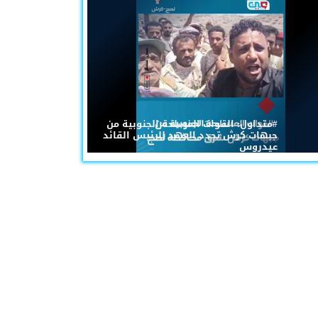
#متداول: القوات المسلحة الجنوبية من
جبهات كرش تجدد العهد للرئيس القائد
عيدروس