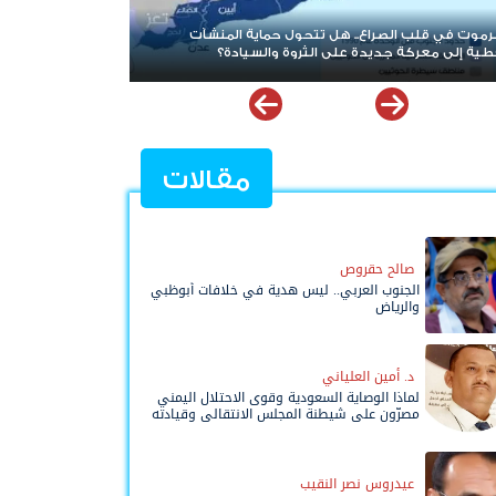
بعد حرب الممرات وتمدد الإرهاب.. هل يقترب العالم من إعادة
قراءة قضية شعب الجنوب؟
مقالات
صالح حقروص
الجنوب العربي.. ليس هدية في خلافات أبوظبي
والرياض
د. أمين العلياني
لماذا الوصاية السعودية وقوى الاحتلال اليمني
مصرّون على شيطنة المجلس الانتقالي وقيادته
المفوضة وحواضنه الشعبية؟
عيدروس نصر النقيب