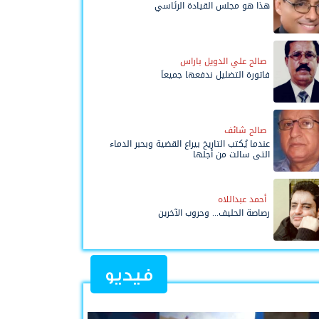
هذا هو مجلس القيادة الرئاسي
صالح علي الدويل باراس
فاتورة التضليل ندفعها جميعاً
صالح شائف
عندما يُكتب التاريخ بيراع القضية وبحبر الدماء
التي سالت من أجلها
أحمد عبداللاه
رصاصة الحليف... وحروب الآخرين
فيديو