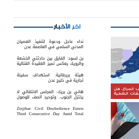
اخر الأخبار
نداء عاجل ودعوة لتنفيذ العصيان
المدني السلمي في العاصمة عدن
بن لسود: الفارق بين حادثتي الخشعة
والرويك يعكس تميز العقيدة القتالية
والثبات المعنوي للقوات الجنوبية
هيئة بريطانية: استهداف سفينة
تجارية في خليج عدن
الصراع.. هل
هاني بن بريك: المجلس الانتقالي لا
نشآت النفطية
يختزل الجنوب.. وتوحيد الصف للوصول
 على الثروة
لاستعادة الدولة أولوية تفرضها
الحكمة
Zinjibar: Civil Disobedience Enters
Third Consecutive Day Amid Total
Commercial Compliance and
Widespread Public Engagement.