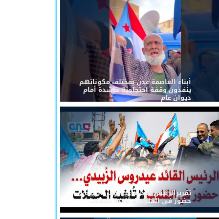
أبناء العاصمة عدن بمختلف مكوناتهم
ينفذون وقفة احتجاجية حاشدة أمام
ديوان عام
تقريرالرئيس القائد عيدروس الزُبيدي...
حضورٌ في القلوب لا تُلغيه الحملات