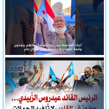
أبناء العاصمة عدن بمختلف مكوناتهم ينفذون
وقفة احتجاجية حاشدة أمام ديوان عام