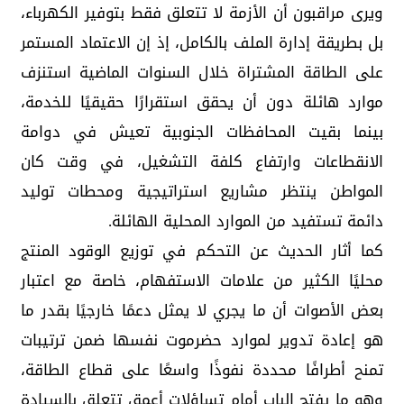
ويرى مراقبون أن الأزمة لا تتعلق فقط بتوفير الكهرباء،
بل بطريقة إدارة الملف بالكامل، إذ إن الاعتماد المستمر
على الطاقة المشتراة خلال السنوات الماضية استنزف
موارد هائلة دون أن يحقق استقرارًا حقيقيًا للخدمة،
بينما بقيت المحافظات الجنوبية تعيش في دوامة
الانقطاعات وارتفاع كلفة التشغيل، في وقت كان
المواطن ينتظر مشاريع استراتيجية ومحطات توليد
دائمة تستفيد من الموارد المحلية الهائلة.
كما أثار الحديث عن التحكم في توزيع الوقود المنتج
محليًا الكثير من علامات الاستفهام، خاصة مع اعتبار
بعض الأصوات أن ما يجري لا يمثل دعمًا خارجيًا بقدر ما
هو إعادة تدوير لموارد حضرموت نفسها ضمن ترتيبات
تمنح أطرافًا محددة نفوذًا واسعًا على قطاع الطاقة،
وهو ما يفتح الباب أمام تساؤلات أعمق تتعلق بالسيادة