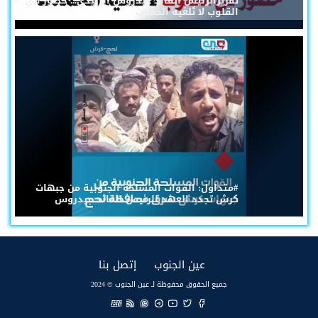
تقريرالرئيس القائد عيدروس الزُبيدي... حضورٌ في
القلوب لا تُلغيه الحملات
#متداول: القوات المسلحة الجنوبية من جبهات
كرش تجدد العهد للرئيس القائد عيدروس
(current)
(current)
عين الجنوب
إتصل بنا
جميع الحقوق محفوظة لـ عين الجنوب © 2024
EN