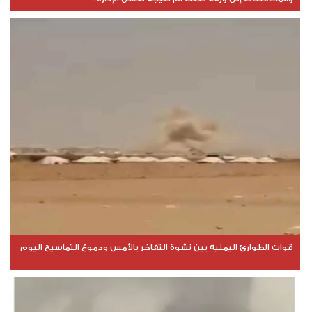
قوات الطوارئ اليمنية بين نشوة التفاخر بالأمس ودموع التماسيح اليوم