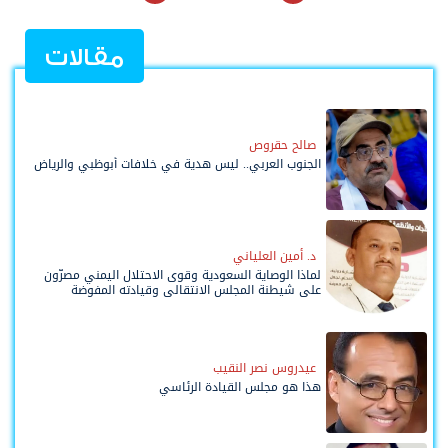
مقالات
صالح حقروص
الجنوب العربي.. ليس هدية في خلافات أبوظبي والرياض
د. أمين العلياني
لماذا الوصاية السعودية وقوى الاحتلال اليمني مصرّون
على شيطنة المجلس الانتقالي وقيادته المفوضة
وحواضنه الشعبية؟
عيدروس نصر النقيب
هذا هو مجلس القيادة الرئاسي