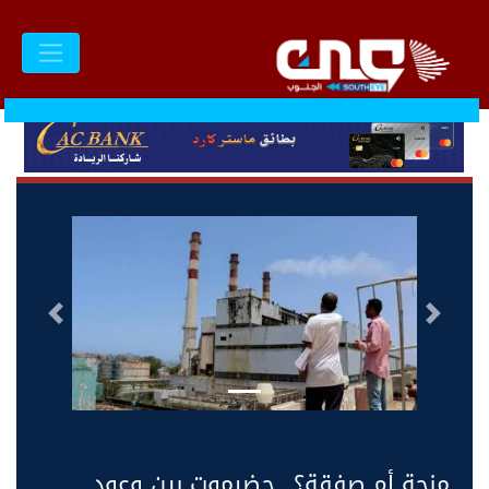
السابق
التالى
منحة أم صفقة؟.. حضرموت بين وعود