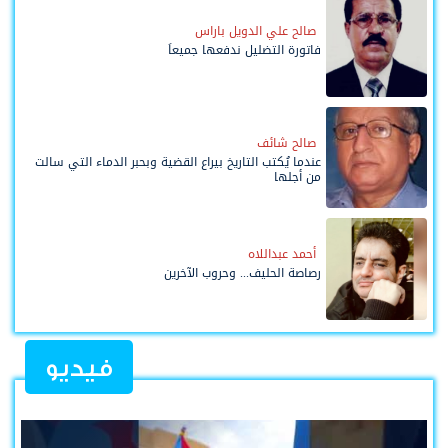
صالح علي الدويل باراس
فاتورة التضليل ندفعها جميعاً
صالح شائف
عندما يُكتب التاريخ بيراع القضية وبحبر الدماء التي سالت
من أجلها
أحمد عبداللاه
رصاصة الحليف... وحروب الآخرين
فيديو