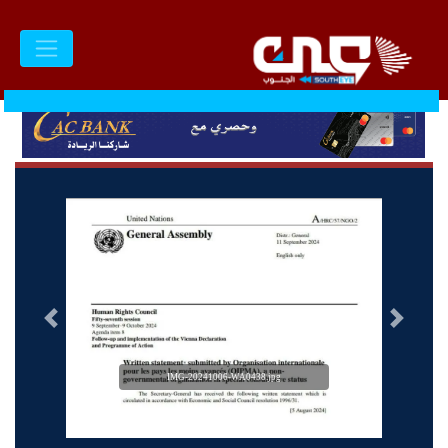
السابق
التالى
IMG-20241006-WA0438.jpg