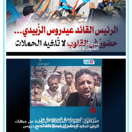
تقريرالرئيس القائد عيدروس الزُبيدي... حضورٌ في
القلوب لا تُلغيه الحملات
#متداول: القوات المسلحة الجنوبية من جبهات
كرش تجدد العهد للرئيس القائد عيدروس