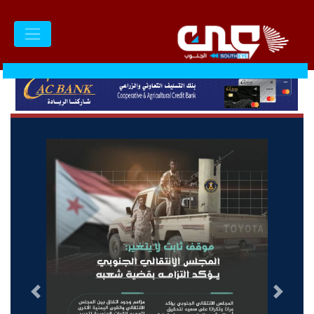
السابق
التالى