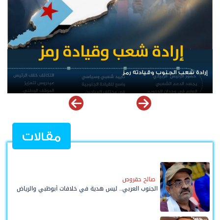
الرئيس عيدروس الزُبيدي.. نبض الجنوب ورمز إرادته
مقالات
صالح حقروص
الجنوب العربي.. ليس هدية في خلافات أبوظبي والرياض