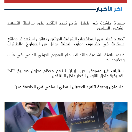
اخر الأخبار
مسيرة حاشدة في باعلال بتريم تجدد التأكيد على مواصلة التصعيد
الشعبي السلمي
تصعيد خطير في المحافضات الشرقية الحوثيون يعلنون استهداف مواقع
عسكرية في حضرموت ومأرب اليمنية بوابل من الصواريخ والطائرات
المسيّرة
*ردود باهتة للشرعية والتحالف أمام الهجوم الحوثي الدامي في مأرب
وحضرموت*
استنزاف غير مسبوق.. حرب إيران تلتهم معظم مخزون صواريخ "ثاد"
الأمريكية وتدق ناقوس الخطر داخل البنتاغون
نداء عاجل ودعوة لتنفيذ العصيان المدني السلمي في العاصمة عدن