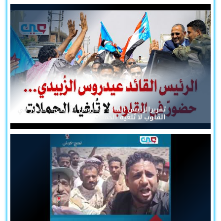
تقريرالرئيس القائد عيدروس الزُبيدي... حضورٌ في
القلوب لا تُلغيه الحملات