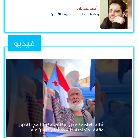
أحمد عبداللاه
رصاصة الحليف... وحروب الآخرين
فيديو
أبناء العاصمة عدن بمختلف مكوناتهم ينفذون
وقفة احتجاجية حاشدة أمام ديوان عام