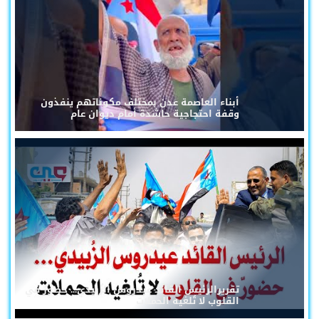
أبناء العاصمة عدن بمختلف مكوناتهم ينفذون
وقفة احتجاجية حاشدة أمام ديوان عام
تقريرالرئيس القائد عيدروس الزُبيدي... حضورٌ في
القلوب لا تُلغيه الحملات