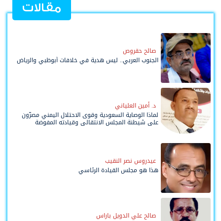
مقالات
صالح حقروص
الجنوب العربي.. ليس هدية في خلافات أبوظبي والرياض
د. أمين العلياني
لماذا الوصاية السعودية وقوى الاحتلال اليمني مصرّون
على شيطنة المجلس الانتقالي وقيادته المفوضة
وحواضنه الشعبية؟
عيدروس نصر النقيب
هذا هو مجلس القيادة الرئاسي
صالح علي الدويل باراس