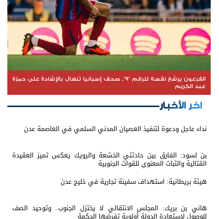
الفرعون يرشح نفسه للرقم "9".. صحف إسبانيا تنهال بالإشادة على حمزة
عبد الكريم
اخر الأخبار
نداء عاجل ودعوة لتنفيذ العصيان المدني السلمي في العاصمة عدن
بن لسود: الفارق بين حادثتي الخشعة والرويك يعكس تميز العقيدة
القتالية والثبات المعنوي للقوات الجنوبية
هيئة بريطانية: استهداف سفينة تجارية في خليج عدن
هاني بن بريك: المجلس الانتقالي لا يختزل الجنوب.. وتوحيد الصف
للوصول لاستعادة الدولة أولوية تفرضها الحكمة