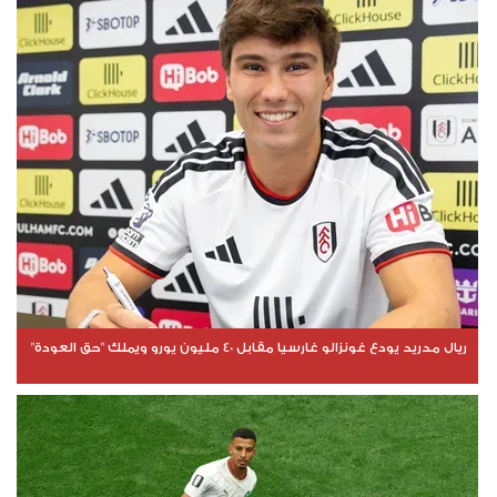
ريال مدريد يودع غونزالو غارسيا مقابل 40 مليون يورو ويملك "حق العودة"