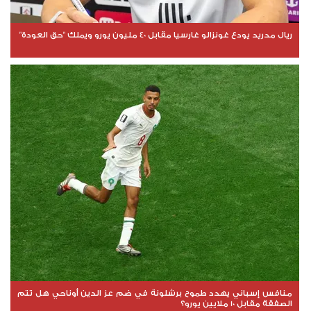
ريال مدريد يودع غونزالو غارسيا مقابل 40 مليون يورو ويملك "حق العودة"
منافس إسباني يهدد طموح برشلونة في ضم عز الدين أوناحي هل تتم
الصفقة مقابل 10 ملايين يورو؟