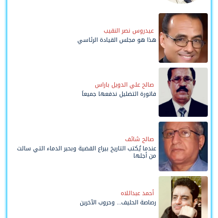
وحواضنه الشعبية؟
عيدروس نصر النقيب
هذا هو مجلس القيادة الرئاسي
صالح علي الدويل باراس
فاتورة التضليل ندفعها جميعاً
صالح شائف
عندما يُكتب التاريخ بيراع القضية وبحبر الدماء التي سالت
من أجلها
أحمد عبداللاه
رصاصة الحليف... وحروب الآخرين