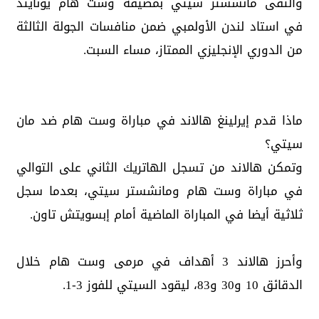
والتقى مانشستر سيتي بمضيفه وست هام يونايتد
في استاد لندن الأولمبي ضمن منافسات الجولة الثالثة
من الدوري الإنجليزي الممتاز، مساء السبت.
ماذا قدم إيرلينغ هالاند في مباراة وست هام ضد مان
سيتي؟
وتمكن هالاند من تسجل الهاتريك الثاني على التوالي
في مباراة وست هام ومانشستر سيتي، بعدما سجل
ثلاثية أيضا في المباراة الماضية أمام إبسويتش تاون.
وأحرز هالاند 3 أهداف في مرمى وست هام خلال
الدقائق 10 و30 و83، ليقود السيتي للفوز 3-1.