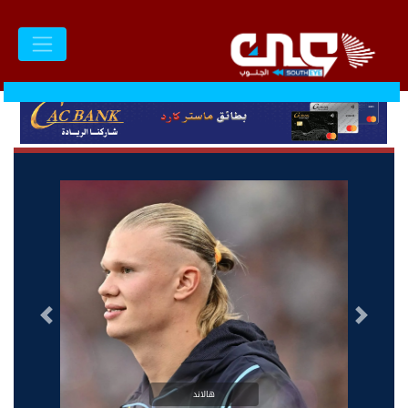
السابق
التالى
هالاند