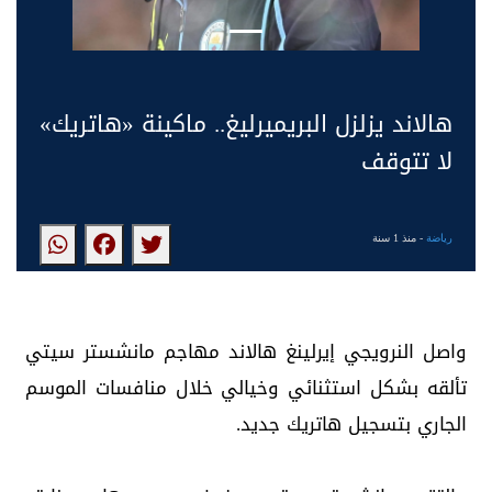
هالاند يزلزل البريميرليغ.. ماكينة «هاتريك»
لا تتوقف
رياضة
- منذ 1 سنة
واصل النرويجي إيرلينغ هالاند مهاجم مانشستر سيتي
تألقه بشكل استثنائي وخيالي خلال منافسات الموسم
الجاري بتسجيل هاتريك جديد.