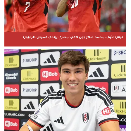
ليس الأول.. محمد صلاح رابع لاعب مصري يرتدي قميص طرابزون