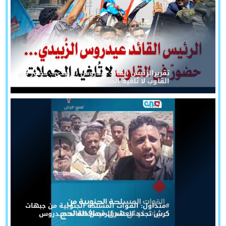
تقريرالرئيس القائد عيدروس الزُبيدي... حضورٌ في
القلوب لا تُلغيه الحملات
#متداول: القوات المسلحة الجنوبية من جبهات
كرش تجدد العهد للرئيس القائد عيدروس