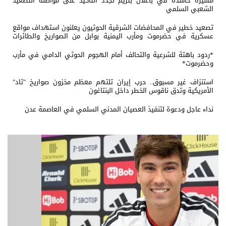
مسيرة حاشدة في باعلال بتريم تجدد التأكيد على مواصلة التصعيد
الشعبي السلمي
تصعيد خطير في المحافضات الشرقية الحوثيون يعلنون استهداف مواقع
عسكرية في حضرموت ومأرب اليمنية بوابل من الصواريخ والطائرات
المسيّرة
*ردود باهتة للشرعية والتحالف أمام الهجوم الحوثي الدامي في مأرب
وحضرموت*
استنزاف غير مسبوق.. حرب إيران تلتهم معظم مخزون صواريخ "ثاد"
الأمريكية وتدق ناقوس الخطر داخل البنتاغون
نداء عاجل ودعوة لتنفيذ العصيان المدني السلمي في العاصمة عدن