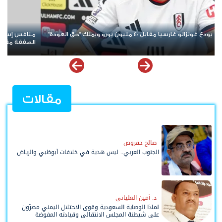
افس إسباني يهدد طموح برشلونة في ضم عز الدين أوناحي هل تتم
فقة مقابل 10 ملايين يورو؟
عبد ال
مقالات
صالح حقروص
الجنوب العربي.. ليس هدية في خلافات أبوظبي والرياض
د. أمين العلياني
لماذا الوصاية السعودية وقوى الاحتلال اليمني مصرّون
على شيطنة المجلس الانتقالي وقيادته المفوضة