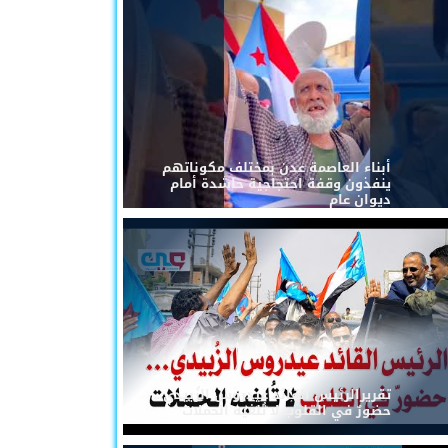
أبناء العاصمة عدن بمختلف مكوناتهم
ينفذون وقفة احتجاجية حاشدة أمام
ديوان عام
تقريرالرئيس القائد عيدروس الزُبيدي...
حضورٌ في القلوب لا تُلغيه الحملات