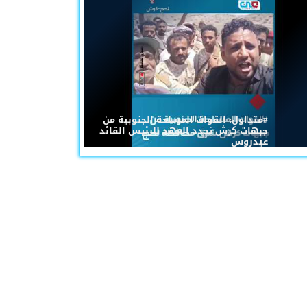
#متداول: القوات المسلحة الجنوبية من
جبهات كرش تجدد العهد للرئيس القائد
عيدروس