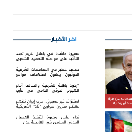
اخر الأخبار
مسيرة حاشدة في باعلال بتريم تجدد
التأكيد على مواصلة التصعيد الشعبي
السلمي
تصعيد خطير في المحافضات الشرقية
الحوثيون يعلنون استهداف مواقع
عسكرية في حضرموت ومأرب اليمنية
بوابل من الصواريخ والطائرات المسيّرة
*ردود باهتة للشرعية والتحالف أمام
الهجوم الحوثي الدامي في مأرب
وحضرموت*
نسحاب من غزة
استنزاف غير مسبوق.. حرب إيران تلتهم
ة أمريكية
معظم مخزون صواريخ "ثاد" الأمريكية
وتدق ناقوس الخطر داخل البنتاغون
نداء عاجل ودعوة لتنفيذ العصيان
المدني السلمي في العاصمة عدن