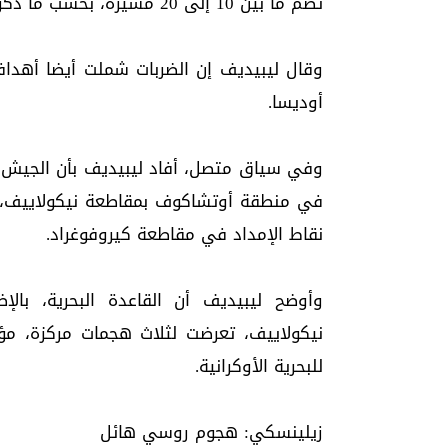
تضم ما بين 10 إلى 20 مسيرة، بحسب ما ذكرته وكالة سبوتنيك الروسية للأنباء.
وقال ليبيديف إن الضربات شملت أيضا أهدا
أوديسا.
وفي سياق متصل، أفاد ليبيديف بأن الجيش ال
في منطقة أوتشاكوف بمقاطعة نيكولاييف، م
نقاط الإمداد في مقاطعة كيروفوغراد.
وأوضح ليبيديف أن القاعدة البحرية، با
نيكولاييف، تعرضت لثلاث هجمات مركزة، مؤ
للبحرية الأوكرانية.
زيلينسكي: هجوم روسي هائل