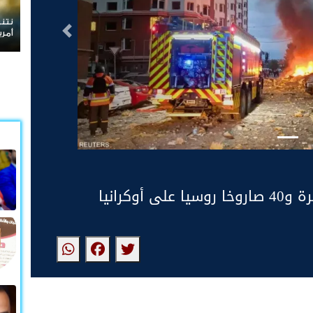
نتنياهو يرفض الانسحاب من غزة ويعلن رفضه
التالى
أمريكية