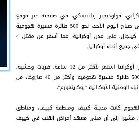
كراني، فولوديمير زيلينسكي، في صفحته عبر موقع
فيسبوك، أن روسيا أطلقت خلال الليل وحتى صباح اليوم الأحد، نحو 500 طائرة مسيرة هجومية
وأكثر من 40 صاروخا، بما في ذلك صواريخ كينجال، على مدن أوكرانية، مما أسفر عن مقتل 4
وقال زيلينسكي: "هجوم روسي هائل على أوكرانيا استمر لأكثر من 12 ساعة، ضربات وحشية،
إرهاب متعمد وموجه ضد مدن عادية. نحو 500 طائرة مسيرة هجومية وأكثر من 40 صاروخا، من
اء الوطنية الأوكرانية "يوكرينفورم".
للهجوم كانت مدينة كييف ومنطقة كييف، ومناطق
ا، مشيرا إلى أن مبنى معهد أمراض القلب في كييف