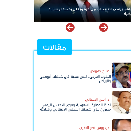
 لمسودة
ردا على «خروقات» حزب الله.. إسرائيل تشن ضربات على جنوب
لبنان
مقالات
صالح حقروص
الجنوب العربي.. ليس هدية في خلافات أبوظبي
والرياض
د. أمين العلياني
لماذا الوصاية السعودية وقوى الاحتلال اليمني
مصرّون على شيطنة المجلس الانتقالي وقيادته
المفوضة وحواضنه الشعبية؟
عيدروس نصر النقيب