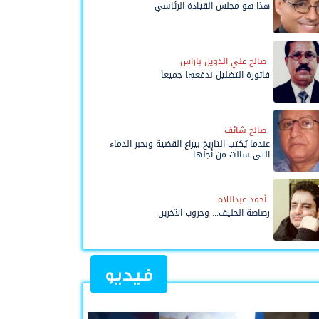
هذا هو مجلس القيادة الرئاسي
صالح علي الدويل باراس
فاتورة التضليل ندفعها جميعاً
صالح شائف
عندما يُكتب التاريخ بيراع القضية وبحبر الدماء
التي سالت من أجلها
أحمد عبداللاه
رصاصة الحليف... وحروب الآخرين
فيديو