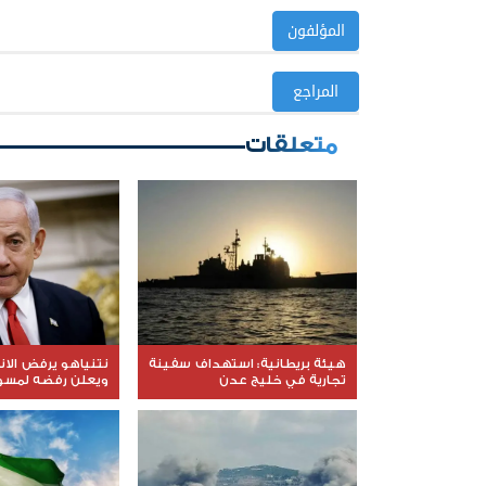
المؤلفون
المراجع
متعلقات
هيئة بريطانية: استهداف سفينة
نتنياهو يرفض الا
تجارية في خليج عدن
ويعلن رفضه لمسود